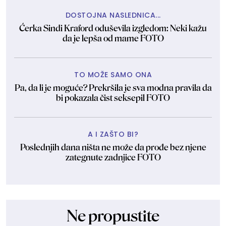
DOSTOJNA NASLEDNICA...
Ćerka Sindi Kraford oduševila izgledom: Neki kažu
da je lepša od mame FOTO
TO MOŽE SAMO ONA
Pa, da li je moguće? Prekršila je sva modna pravila da
bi pokazala čist seksepil FOTO
A I ZAŠTO BI?
Poslednjih dana ništa ne može da prođe bez njene
zategnute zadnjice FOTO
Ne propustite