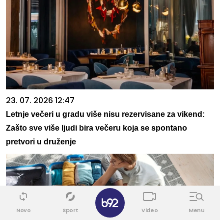
23. 07. 2026 12:47
Letnje večeri u gradu više nisu rezervisane za vikend:
Zašto sve više ljudi bira večeru koja se spontano
pretvori u druženje
✕
Novo
Sport
Video
Menu