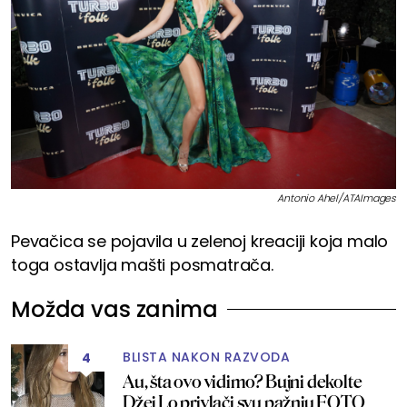
Antonio Ahel/ATAImages
Pevačica se pojavila u zelenoj kreaciji koja malo
toga ostavlja mašti posmatrača.
Možda vas zanima
BLISTA NAKON RAZVODA
4
Au, šta ovo vidimo? Bujni dekolte
Džej Lo privlači svu pažnju FOTO