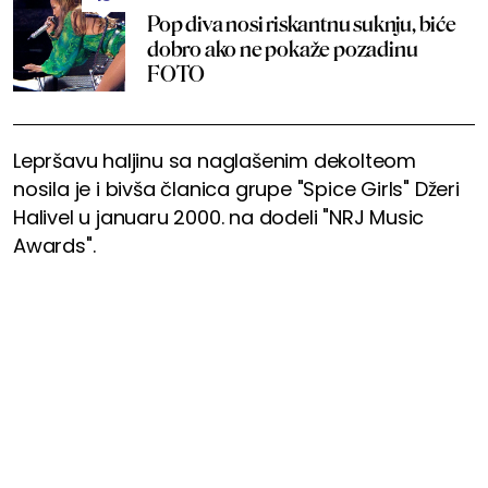
Pop diva nosi riskantnu suknju, biće
dobro ako ne pokaže pozadinu
FOTO
Lepršavu haljinu sa naglašenim dekolteom
nosila je i bivša članica grupe "Spice Girls" Džeri
Halivel u januaru 2000. na dodeli "NRJ Music
Awards".