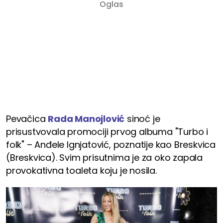
Pevačica
Rada Manojlović
sinoć je
prisustvovala promociji prvog albuma "Turbo i
folk" – Anđele Ignjatović, poznatije kao Breskvica
(Breskvica). Svim prisutnima je za oko zapala
provokativna toaleta koju je nosila.