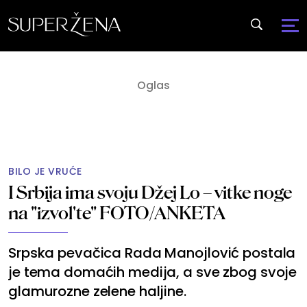
BILO JE VRUĆE
I Srbija ima svoju Džej Lo – vitke noge
na "izvol'te" FOTO/ANKETA
Srpska pevačica Rada Manojlović postala
je tema domaćih medija, a sve zbog svoje
glamurozne zelene haljine.