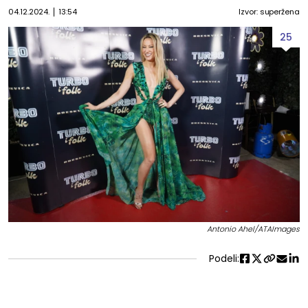
04.12.2024.
13:54
Izvor: superžena
25
Antonio Ahel/ATAImages
Podeli: