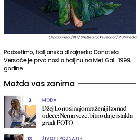
Charbonneau/BEI / Shutterstock Editorial / Profimedia
Podsetimo, italijanska dizajnerka Donatela
Versače je prva nosila haljinu na Met Gali 1999.
godine.
Možda vas zanima
MODA
3
Džej Lo nosi najomraženiji komad
odeće: Nema veze, bitno da je istakla
grudi FOTO
ŽIVOTI POZNATIH
13