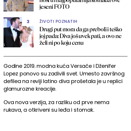
jeseni FOTO
ŽIVOTI POZNATIH
3
Drugi put mora da ga preboli i teško
joj pada: Diva još uvek pati, a ovo ne
želi ni po koju cenu
Godine 2019. modna kuća Versače i Dženifer
Lopez ponovo su zadivili svet. Umesto završnog
defilea na reviji latino diva prošetala je u replici
glamurozne kreacije.
Ova nova verzija, za razliku od prve nema
rukava, a otkriveni su leđa i stomak.