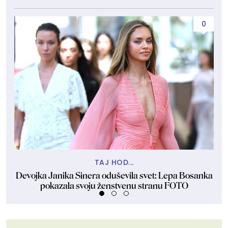
0
TAJ HOD...
Devojka Janika Sinera oduševila svet: Lepa Bosanka
Pre
pokazala svoju ženstvenu stranu FOTO