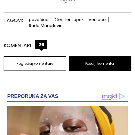
pevačica
Dženifer Lopez
Versace
TAGOVI:
Rada Manojlović
25
KOMENTARI
Pogledaj komentare
Pošalji komentar
PREPORUKA ZA VAS