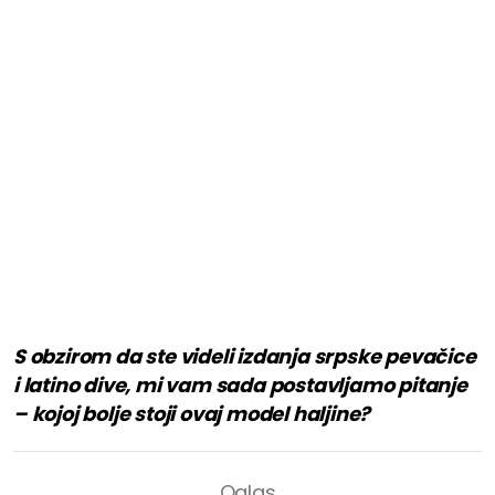
S obzirom da ste videli izdanja srpske pevačice
i latino dive, mi vam sada postavljamo pitanje
– kojoj bolje stoji ovaj model haljine?