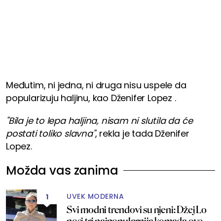
Međutim, ni jedna, ni druga nisu uspele da
popularizuju haljinu, kao Dženifer Lopez .
"Bila je to lepa haljina, nisam ni slutila da će
postati toliko slavna"
, rekla je tada Dženifer
Lopez.
Možda vas zanima
UVEK MODERNA
1
Svi modni trendovi su njeni: Džej Lo
nosi tri najpopularnija komada ove