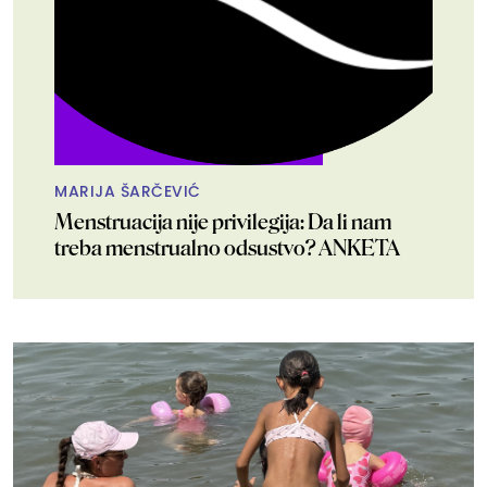
MARIJA ŠARČEVIĆ
Menstruacija nije privilegija: Da li nam
treba menstrualno odsustvo? ANKETA