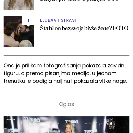
LJUBAV I STRAST
1
Šta bi on bez svoje bivše žene? FOTO
Ona je prilikom fotografisanja pokazala zavidnu
figuru, a prema pisanjima medija, u jednom
trenutku je podigla haljinu i pokazala vitke noge.