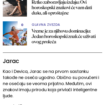
Retko zaboravljaju izdaju: Ovi
horoskopski znakovi će vam dati
dušu, ali oproštaj ne
GLAVNA ZVEZDA
0
Vreme je za njihovu dominaciju:
Jedan horoskopski znak će uživati
ovog proleća
Jarac
Kao i Devica, Jarac se na prvom sastanku
takođe ne oseća ugodno. Obično su povučeni i
ne osećaju se veoma prijatno. Međutim, ovi
znakovi imaju prirodu koja privlači inteligentne
ljude.