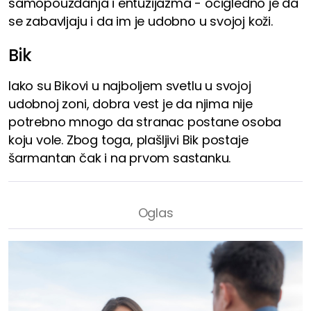
samopouzdanja i entuzijazma - očigledno je da
se zabavljaju i da im je udobno u svojoj koži.
Bik
Iako su Bikovi u najboljem svetlu u svojoj
udobnoj zoni, dobra vest je da njima nije
potrebno mnogo da stranac postane osoba
koju vole. Zbog toga, plašljivi Bik postaje
šarmantan čak i na prvom sastanku.