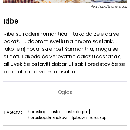
View Apart/Shutterstock
Ribe
Ribe su rođeni romantičari, tako da žele da se
pokažu u dobrom svetlu na prvom sastanku.
Iako je njihova iskrenost šarmantna, mogu se
stideti. Takođe će verovatno odložiti sastanak,
ali uvek će ostaviti dobar utisak i predstaviće se
kao dobra i otvorena osoba.
horoskop
astro
astrologija
TAGOVI:
horoskopski znakovi
ljubavni horoskop