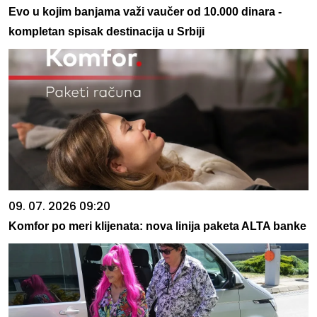
Evo u kojim banjama važi vaučer od 10.000 dinara -
kompletan spisak destinacija u Srbiji
09. 07. 2026 09:20
Komfor po meri klijenata: nova linija paketa ALTA banke