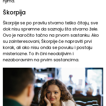
njima.
Škorpija
Škorpije se po pravilu stvarno teško čitaju, sve
dok nisu spremne da saznaju šta stvarno žele.
Ovo je naročito tačno na prvom sastanku. Ako
su zainteresovani, Škorpije će napraviti prvi
korak, ali ako nisu onda se povuku i postaju
misteriozne. To ih čini neodoljivim i
nezaboravnim na prvim sastancima.