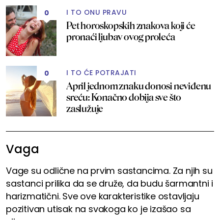
I TO ONU PRAVU
0
Pet horoskopskih znakova koji će
pronaći ljubav ovog proleća
I TO ĆE POTRAJATI
0
April jednom znaku donosi neviđenu
sreću: Konačno dobija sve što
zaslužuje
Vaga
Vage su odlične na prvim sastancima. Za njih su
sastanci prilika da se druže, da budu šarmantni i
harizmatični. Sve ove karakteristike ostavljaju
pozitivan utisak na svakoga ko je izašao sa