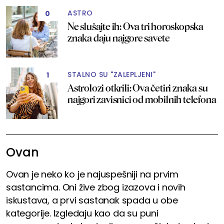
ASTRO
0
Ne slušajte ih: Ova tri horoskopska
znaka daju najgore savete
STALNO SU "ZALEPLJENI"
1
Astrolozi otkrili: Ova četiri znaka su
najgori zavisnici od mobilnih telefona
Ovan
Ovan je neko ko je najuspešniji na prvim
sastancima. Oni žive zbog izazova i novih
iskustava, a prvi sastanak spada u obe
kategorije. Izgledaju kao da su puni