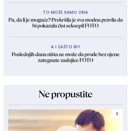
TO MOŽE SAMO ONA
Pa, da li je moguće? Prekršila je sva modna pravila da
bi pokazala čist seksepil FOTO
A I ZAŠTO BI?
Poslednjih dana ništa ne može da prođe bez njene
zategnute zadnjice FOTO
Ne propustite
0