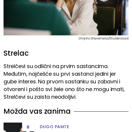
Dmytro Sheremeta/Shutterstock
Strelac
Strelčevi su odlični na prvim sastancima.
Međutim, najčešće su prvi sastanci jedini jer
gube interes. Na prvom sastanku su zabavni i
otvoreni i pošto svi žele ono što ne mogu imati,
Strelčevi su zaista neodoljivi.
Možda vas zanima
DUGO PAMTE
0