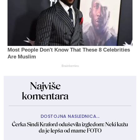
Most People Don't Know That These 8 Celebrities
Are Muslim
Brainberries
Najviše
komentara
DOSTOJNA NASLEDNICA...
Ćerka Sindi Kraford oduševila izgledom: Neki kažu
da je lepša od mame FOTO