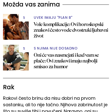
Možda vas zanima
UVEK IMAJU "PLAN B"
1
Vole komplikacije: Ovi horoskopski
znakovi često vode dvostruki ljubavni
život
S NJIMA NIJE DOSADNO
1
Oni će vas nasmejati i kad vam se
plače: Ovi znakovi imaju najbolji
smisao za humor
Rak
Rakovi često brinu da nisu dobri na prvom
sastanku, ali to nije tačno. Njihova zabrinutost je
što su suviše tihi i povučeni. Naravno, oni su