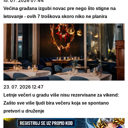
15. 07. 2026 07:44
Većina građana izgubi novac pre nego što stigne na
letovanje - ovih 7 troškova skoro niko ne planira
23. 07. 2026 12:47
Letnje večeri u gradu više nisu rezervisane za vikend:
Zašto sve više ljudi bira večeru koja se spontano
pretvori u druženje