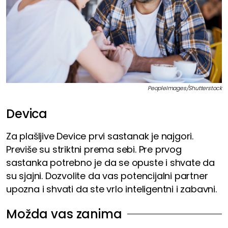
PeopleImages/Shutterstock
Devica
Za plašljive Device prvi sastanak je najgori.
Previše su striktni prema sebi. Pre prvog
sastanka potrebno je da se opuste i shvate da
su sjajni. Dozvolite da vas potencijalni partner
upozna i shvati da ste vrlo inteligentni i zabavni.
Možda vas zanima