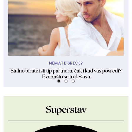
NEMATE SREĆE?
Stalno birate isti tip partnera, čak i kad vas povredi?
Evo zašto se to dešava
Superstav