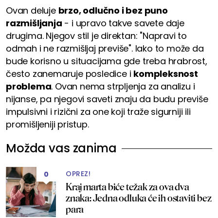
Ovan deluje
brzo, odlučno i bez puno
razmišljanja
- i upravo takve savete daje
drugima. Njegov stil je direktan: "Napravi to
odmah i ne razmišljaj previše". Iako to može da
bude korisno u situacijama gde treba hrabrost,
često zanemaruje posledice i
kompleksnost
problema
. Ovan nema strpljenja za analizu i
nijanse, pa njegovi saveti znaju da budu previše
impulsivni i rizični za one koji traže sigurniji ili
promišljeniji pristup.
Možda vas zanima
OPREZ!
0
Kraj marta biće težak za ova dva
znaka: Jedna odluka će ih ostaviti bez
para