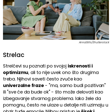
AnnaStills/Shutterstock
Strelac
Strelčevi su poznati po svojoj
iskrenosti i
optimizmu
, ali to nije uvek ono što drugima
treba. Njihovi saveti često zvuče kao
univerzalne fraze
- "ma, samo budi pozitivan"
ili "sve će da bude ok" - što može delovati kao
izbegavanje stvarnog problema. Iako žele da
pomognu, često ne ulaze u detalje niti uzimaju u
obzir tuđe emocije. Njihov pristup je
širok i