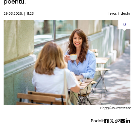
poentu.
29.03.2026.
11:23
Izvor: Index.hr
0
Kinga/Shutterstock
Podeli: