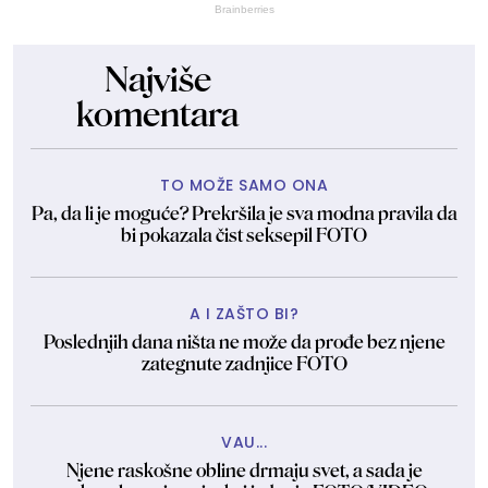
Brainberries
Najviše
komentara
TO MOŽE SAMO ONA
Pa, da li je moguće? Prekršila je sva modna pravila da
bi pokazala čist seksepil FOTO
A I ZAŠTO BI?
Poslednjih dana ništa ne može da prođe bez njene
zategnute zadnjice FOTO
VAU...
Njene raskošne obline drmaju svet, a sada je