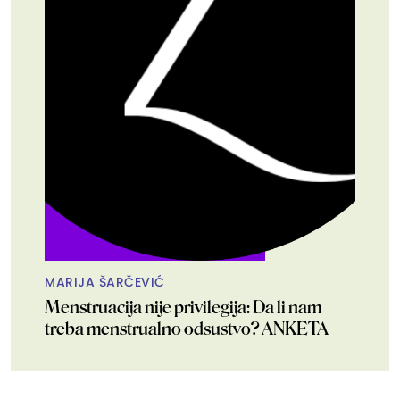
MARIJA ŠARČEVIĆ
Menstruacija nije privilegija: Da li nam
treba menstrualno odsustvo? ANKETA