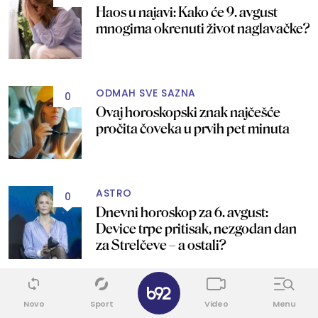
Haos u najavi: Kako će 9. avgust
mnogima okrenuti život naglavačke?
ODMAH SVE SAZNA
0
Ovaj horoskopski znak najčešće
pročita čoveka u prvih pet minuta
ASTRO
0
Dnevni horoskop za 6. avgust:
Device trpe pritisak, nezgodan dan
za Strelčeve – a ostali?
✕
ASTRO
0
Novo
Sport
Video
Menu
Dnevni horoskop za 5. avgust: Vage