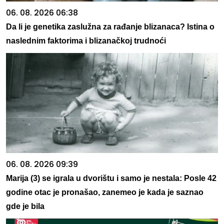
06. 08. 2026 06:38
Da li je genetika zaslužna za rađanje blizanaca? Istina o
naslednim faktorima i blizanačkoj trudnoći
06. 08. 2026 09:39
Marija (3) se igrala u dvorištu i samo je nestala: Posle 42
godine otac je pronašao, zanemeo je kada je saznao
gde je bila