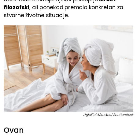
filozofski
, ali ponekad premalo konkretan za
stvarne životne situacije.
LightField Studios/ Shutterstock
Ovan