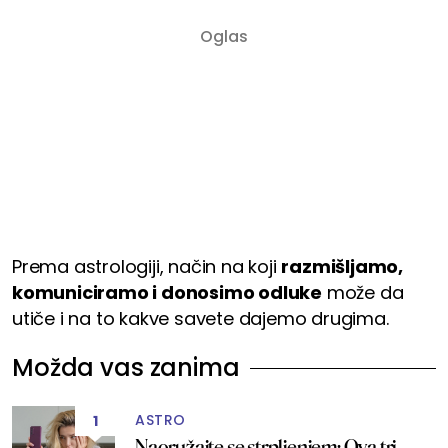
Prema astrologiji, način na koji
razmišljamo,
komuniciramo i donosimo odluke
može da
utiče i na to kakve savete dajemo drugima.
Možda vas zanima
ASTRO
1
Naoružajte se strpljenjem: Ova tri