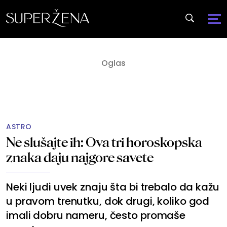
ASTRO
Ne slušajte ih: Ova tri horoskopska
znaka daju najgore savete
Neki ljudi uvek znaju šta bi trebalo da kažu
u pravom trenutku, dok drugi, koliko god
imali dobru nameru, često promaše