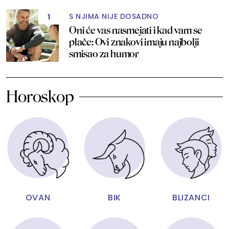
S NJIMA NIJE DOSADNO
1
Oni će vas nasmejati i kad vam se
plače: Ovi znakovi imaju najbolji
smisao za humor
Horoskop
OVAN
BIK
BLIZANCI