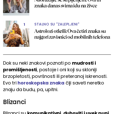
znaka danas svima idu na živce
STALNO SU "ZALEPLJENI"
1
Astrolozi otkrili: Ova četiri znaka su
najgori zavisnici od mobilnih telefona
Dok su neki znakovi poznati po
mudrosti i
promišljenosti
, postoje i oni koji su skloniji
brzopletosti, površnosti ili preteranoj iskrenosti.
Evo tri
horoskopska znaka
čiji saveti neretko
znaju da budu, pa, upitni.
Blizanci
Blizanci su
komunikativni, duhoviti i uvek puni