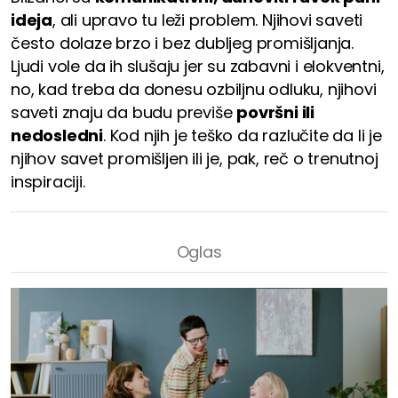
ideja
, ali upravo tu leži problem. Njihovi saveti
često dolaze brzo i bez dubljeg promišljanja.
Ljudi vole da ih slušaju jer su zabavni i elokventni,
no, kad treba da donesu ozbiljnu odluku, njihovi
saveti znaju da budu previše
površni ili
nedosledni
. Kod njih je teško da razlučite da li je
njihov savet promišljen ili je, pak, reč o trenutnoj
inspiraciji.