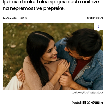
ljubavi i braku takvi spojevi često nailaze
na nepremostive prepreke.
12.05.2026.
20:15
Izvor: Index.hr
2
La Famiglia/Shutterstock
Podeli: