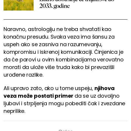
2033. godine
Naravno, astrologiju ne treba shvatati kao
konačnu presudu. Svaka veza ima šansu za
uspeh ako se zasniva na razumevanju,
kompromisu i iskrenoj komunikaciji. Činjenica je
da će parovi u ovim kombinacijama verovatno
morati da ulože više truda kako bi prevazišli
urođene razlike.
Ali upravo zato, ako u tome uspeju,
njihova
veza može postati primer
da se uz dovoljno
ljubavi i strpljenja mogu pobediti čak i zvezdane
neprilike.