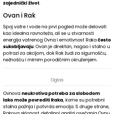
zajednički život
.
Ovan i Rak
Spoj vatre i vode na prvi pogled može delovati
kao idealna ravnoteža, ali se u stvarnosti
energija vatrenog Ovna i emotivnost Raka
često
sukobljavaju
. Ovan je direktan, nagao i stalno u
potrazi za akcijom, dok Rak žudi za sigurnošću,
nežnošću i mirnim porodičnim okruženjem.
Ovnova
neukrotiva potreba za slobodom
lako može povrediti Raka
, kome su potrebni
stalna pažnja i potvrda emocija. S druge strane,
Rakova sklonost detaljnoj analizi osećanja Ovnu