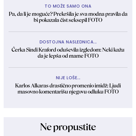
TO MOŽE SAMO ONA
Pa, da li je moguće? Prekršila je sva modna pravila da
bi pokazala čist seksepil FOTO
DOSTOJNA NASLEDNICA...
Ćerka Sindi Kraford oduševila izgledom: Neki kažu
da je lepša od mame FOTO
NIJE LOŠE...
Karlos Alkaras drastično promenio imidž: Ljudi
masovno komentarišu njegovu odluku FOTO
Ne propustite