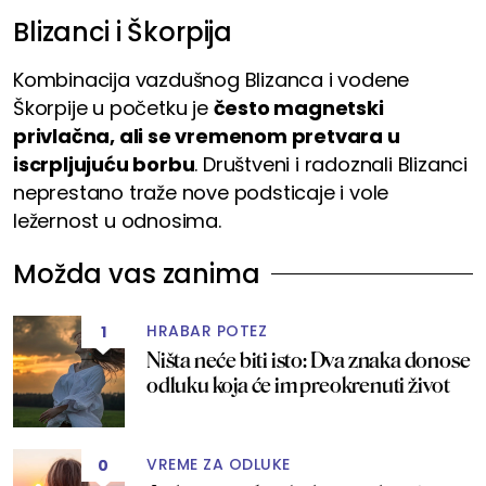
Blizanci i Škorpija
Kombinacija vazdušnog Blizanca i vodene
Škorpije u početku je
često magnetski
privlačna, ali se vremenom pretvara u
iscrpljujuću borbu
. Društveni i radoznali Blizanci
neprestano traže nove podsticaje i vole
ležernost u odnosima.
Možda vas zanima
HRABAR POTEZ
1
Ništa neće biti isto: Dva znaka donose
odluku koja će im preokrenuti život
VREME ZA ODLUKE
0