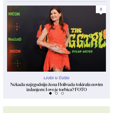
0
LJUDI U ČUDU
Nekada najzgodnija žena Holivuda šokirala novim
izdanjem: I ovo je torbica? FOTO