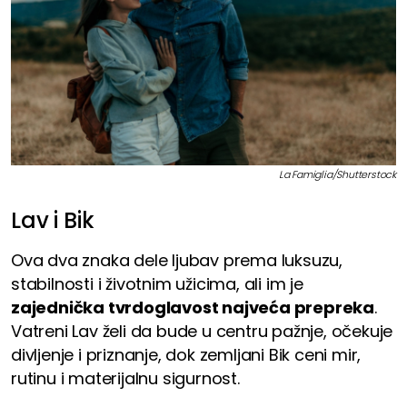
La Famiglia/Shutterstock
Lav i Bik
Ova dva znaka dele ljubav prema luksuzu,
stabilnosti i životnim užicima, ali im je
zajednička tvrdoglavost najveća prepreka
.
Vatreni Lav želi da bude u centru pažnje, očekuje
divljenje i priznanje, dok zemljani Bik ceni mir,
rutinu i materijalnu sigurnost.