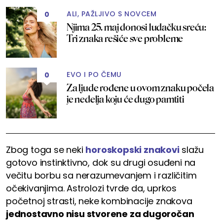
ALI, PAŽLJIVO S NOVCEM
0
Njima 25. maj donosi ludačku sreću:
Tri znaka rešiće sve probleme
EVO I PO ČEMU
0
Za ljude rođene u ovom znaku počela
je nedelja koju će dugo pamtiti
Zbog toga se neki
horoskopski znakovi
slažu
gotovo instinktivno, dok su drugi osuđeni na
večitu borbu sa nerazumevanjem i različitim
očekivanjima. Astrolozi tvrde da, uprkos
početnoj strasti, neke kombinacije znakova
jednostavno nisu stvorene za dugoročan