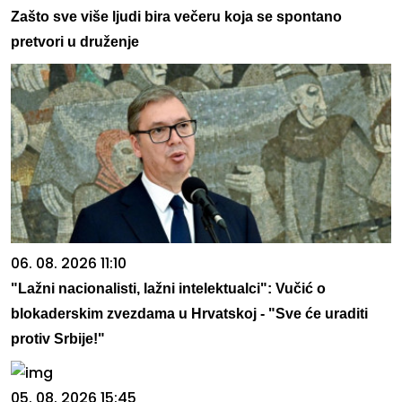
Zašto sve više ljudi bira večeru koja se spontano
pretvori u druženje
06. 08. 2026 11:10
"Lažni nacionalisti, lažni intelektualci": Vučić o
blokaderskim zvezdama u Hrvatskoj - "Sve će uraditi
protiv Srbije!"
05. 08. 2026 15:45