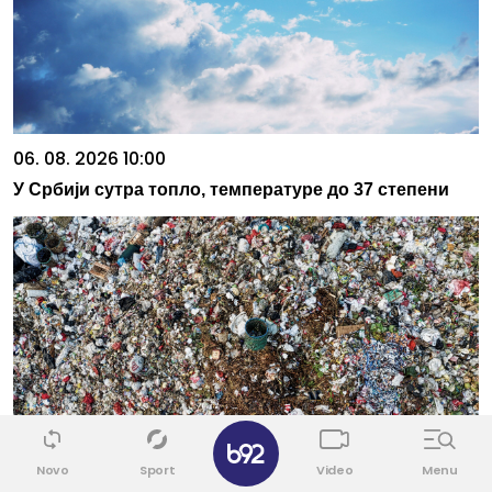
06. 08. 2026 10:00
У Србији сутра топло, температуре до 37 степени
✕
06. 08. 2026 11:00
Novo
Sport
Video
Menu
USKOK: Opasan otpad u Gospiću ugrozio zdravlje ljudi