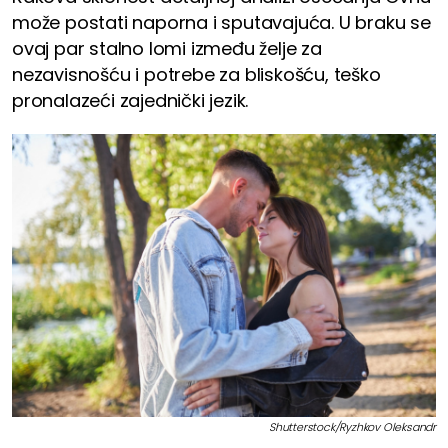
može postati naporna i sputavajuća. U braku se
ovaj par stalno lomi između želje za
nezavisnošću i potrebe za bliskošću, teško
pronalazeći zajednički jezik.
Shutterstock/Ryzhkov Oleksandr