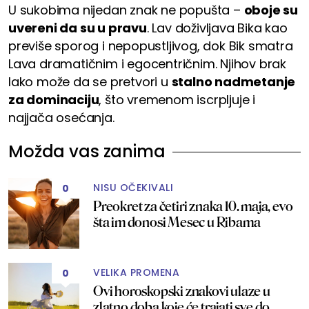
U sukobima nijedan znak ne popušta –
oboje su
uvereni da su u pravu
. Lav doživljava Bika kao
previše sporog i nepopustljivog, dok Bik smatra
Lava dramatičnim i egocentričnim. Njihov brak
lako može da se pretvori u
stalno nadmetanje
za dominaciju
, što vremenom iscrpljuje i
najjača osećanja.
Možda vas zanima
NISU OČEKIVALI
0
Preokret za četiri znaka 10. maja, evo
šta im donosi Mesec u Ribama
VELIKA PROMENA
0
Ovi horoskopski znakovi ulaze u
zlatno doba koje će trajati sve do