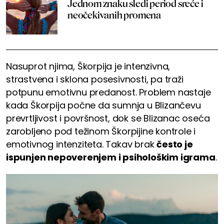
Jednom znaku sledi period sreće i
neočekivanih promena
Nasuprot njima, Škorpija je intenzivna,
strastvena i sklona posesivnosti, pa traži
potpunu emotivnu predanost. Problem nastaje
kada Škorpija počne da sumnja u Blizančevu
prevrtljivost i površnost, dok se Blizanac oseća
zarobljeno pod težinom Škorpijine kontrole i
emotivnog intenziteta. Takav brak
često je
ispunjen nepoverenjem i psihološkim igrama
.