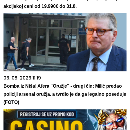
akcijskoj ceni od 19.990€ do 31.8.
06. 08. 2026 11:19
Bomba iz Niša! Afera "Oružje" - drugi čin: Milić predao
policiji arsenal oružja, a tvrdio je da ga legalno poseduje
(FOTO)