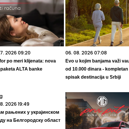
07. 2026 09:20
06. 08. 2026 07:08
or po meri klijenata: nova
Evo u kojim banjama važi va
ja paketa ALTA banke
od 10.000 dinara - kompletan
spisak destinacija u Srbiji
08. 2026 19:49
м рањених у украјинском
ду на Белгородску област