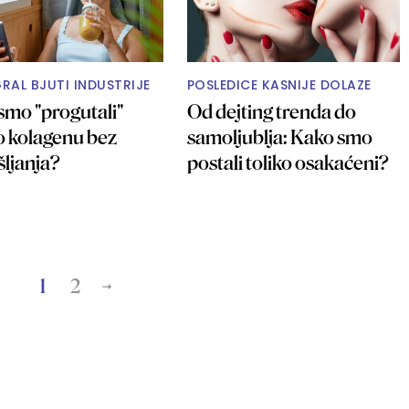
GRAL BJUTI INDUSTRIJE
POSLEDICE KASNIJE DOLAZE
smo "progutali"
Od dejting trenda do
 o kolagenu bez
samoljublja: Kako smo
šljanja?
postali toliko osakaćeni?
1
2