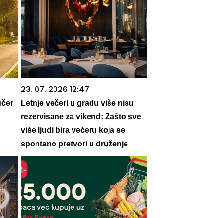
23. 07. 2026 12:47
učer
Letnje večeri u gradu više nisu
rezervisane za vikend: Zašto sve
više ljudi bira večeru koja se
spontano pretvori u druženje