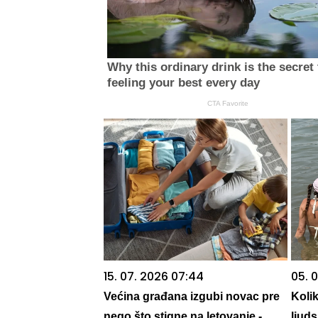
Why this ordinary drink is the secret 
feeling your best every day
CTA Favorite
15. 07. 2026 07:44
05. 0
Većina građana izgubi novac pre
Koli
nego što stigne na letovanje -
ljuds