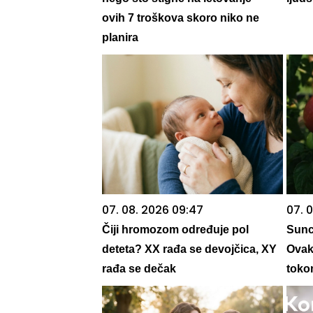
ovih 7 troškova skoro niko ne
planira
07. 08. 2026 09:47
07. 0
Čiji hromozom određuje pol
Sunc
deteta? XX rađa se devojčica, XY
Ovako
rađa se dečak
toko