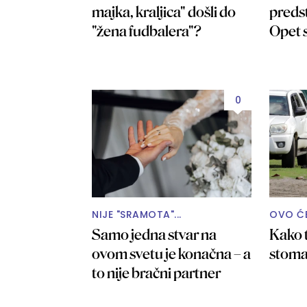
majka, kraljica" došli do
predst
"žena fudbalera"?
Opet 
0
NIJE "SRAMOTA"...
OVO ĆE 
Samo jedna stvar na
Kako t
ovom svetu je konačna – a
stomak
to nije bračni partner