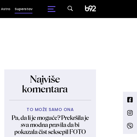
Astro
Superstav
Najviše
komentara
TO MOŽE SAMO ONA
Pa, da li je moguće? Prekršila je
sva modna pravila da bi
pokazala čist seksepil FOTO