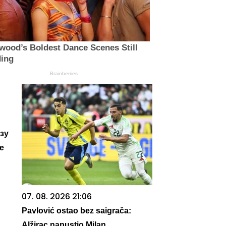
wood’s Boldest Dance Scenes Still
ding
Brainberries
зу
е
07. 08. 2026 21:06
Pavlović ostao bez saigrača:
Alžirac napustio Milan