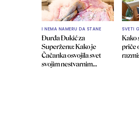
I NEMA NAMERU DA STANE
SVETI 
Đurđa Đukić za
Kako 
Superženu: Kako je
priče
Čačanka osvojila svet
razmi
svojim nestvarnim
kreacijama? FOTO