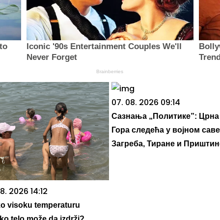
to
Iconic '90s Entertainment Couples We'll
Bolly
Never Forget
Tren
Brainberries
07. 08. 2026 09:14
Сазнања „Политике”: Црна
Гора следећа у војном саве
Загреба, Тиране и Приштин
8. 2026 14:12
ko visoku temperaturu
ko telo može da izdrži?