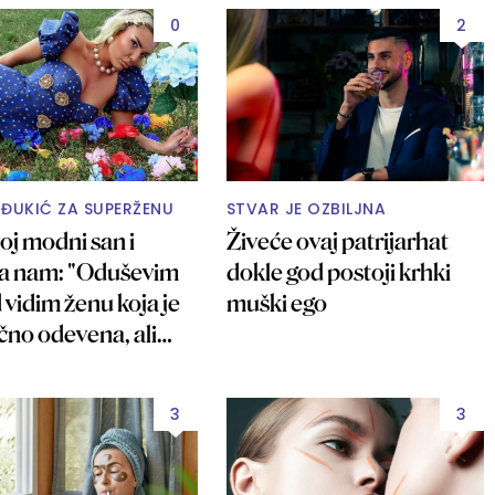
0
2
ĐUKIĆ ZA SUPERŽENU
STVAR JE OZBILJNA
voj modni san i
Živeće ovaj patrijarhat
va nam: "Oduševim
dokle god postoji krhki
 vidim ženu koja je
muški ego
čno odevena, ali
3
3