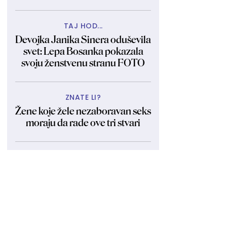
TAJ HOD...
Devojka Janika Sinera oduševila
svet: Lepa Bosanka pokazala
svoju ženstvenu stranu FOTO
ZNATE LI?
Žene koje žele nezaboravan seks
moraju da rade ove tri stvari