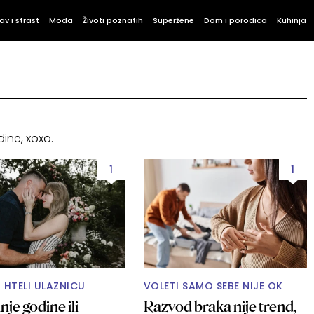
av i strast
Moda
Životi poznatih
Superžene
Dom i porodica
Kuhinja
ine, xoxo.
1
1
U HTELI ULAZNICU
VOLETI SAMO SEBE NIJE OK
je godine ili
Razvod braka nije trend,