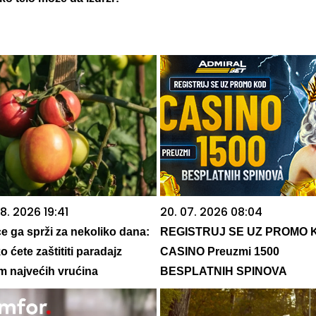
8. 2026 19:41
20. 07. 2026 08:04
e ga sprži za nekoliko dana:
REGISTRUJ SE UZ PROMO 
 ćete zaštititi paradajz
CASINO Preuzmi 1500
m najvećih vrućina
BESPLATNIH SPINOVA