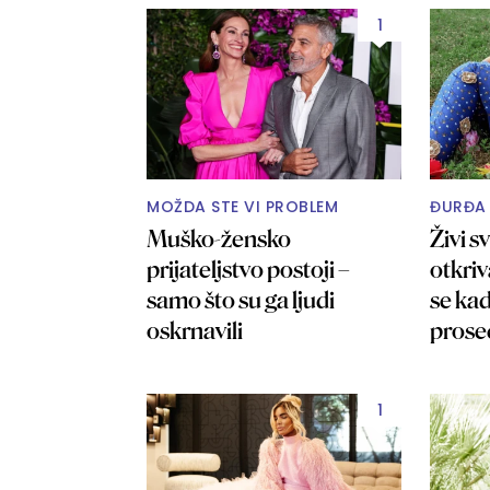
1
MOŽDA STE VI PROBLEM
ĐURĐA 
Muško-žensko
Živi s
prijateljstvo postoji –
otkri
samo što su ga ljudi
se kad
oskrnavili
prose
svoja"
1