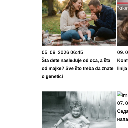
05. 08. 2026 06:45
09. 
Šta dete nasleđuje od oca, a šta
Komf
od majke? Sve što treba da znate
lini
o genetici
07. 
Седа
напа