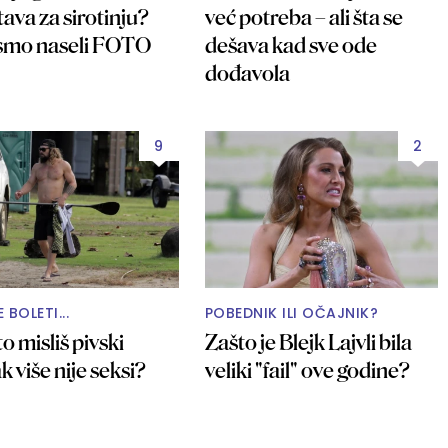
ava za sirotinju?
već potreba – ali šta se
smo naseli FOTO
dešava kad sve ode
dođavola
9
2
BOLETI...
POBEDNIK ILI OČAJNIK?
o misliš pivski
Zašto je Blejk Lajvli bila
 više nije seksi?
veliki "fail" ove godine?