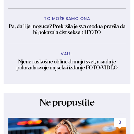
TO MOŽE SAMO ONA
Pa, da li je moguće? Prekršila je sva modna pravila da
bi pokazala čist seksepil FOTO
VAU...
Njene raskošne obline drmaju svet, a sada je
pokazala svoje najseksi izdanje FOTO/VIDEO
Ne propustite
0