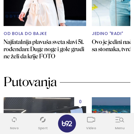
OD BOLA DO BAJKE
JEDINO "RADI"
Najfatalnija plavuša sveta slavi 51.
Ovo je jedini nači
rođendan: Duge noge i gole grudi
sa stomaka, tvrd
ne želi da krije FOTO
Putovanja
0
✕
Novo
Sport
Video
Menu