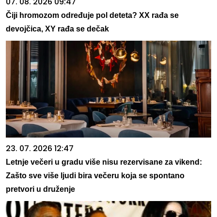
07. 08. 2026 09:47
Čiji hromozom određuje pol deteta? XX rađa se
devojčica, XY rađa se dečak
23. 07. 2026 12:47
Letnje večeri u gradu više nisu rezervisane za vikend:
Zašto sve više ljudi bira večeru koja se spontano
pretvori u druženje