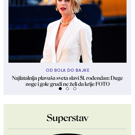
OD BOLA DO BAJKE
Najfatalnija plavuša sveta slavi 51. rođendan: Duge
D
noge i gole grudi ne želi da krije FOTO
Superstav