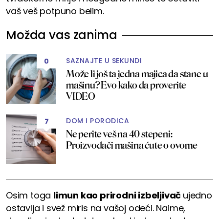
vaš veš potpuno belim.
Možda vas zanima
SAZNAJTE U SEKUNDI
0
Može li još ta jedna majica da stane u
mašinu? Evo kako da proverite
VIDEO
DOM I PORODICA
7
Ne perite veš na 40 stepeni:
Proizvođači mašina ćute o ovome
Osim toga
limun kao prirodni izbeljivač
ujedno
ostavlja i svež miris na vašoj odeći. Naime,