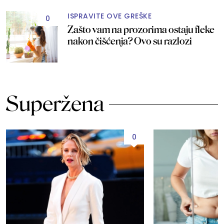
ISPRAVITE OVE GREŠKE
0
Zašto vam na prozorima ostaju fleke
nakon čišćenja? Ovo su razlozi
Superžena
0