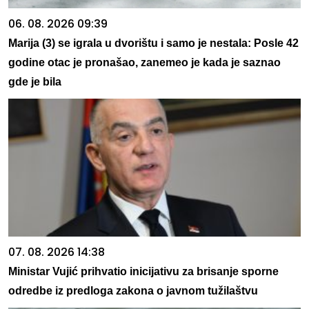
06. 08. 2026 09:39
Marija (3) se igrala u dvorištu i samo je nestala: Posle 42
godine otac je pronašao, zanemeo je kada je saznao
gde je bila
07. 08. 2026 14:38
Ministar Vujić prihvatio inicijativu za brisanje sporne
odredbe iz predloga zakona o javnom tužilaštvu