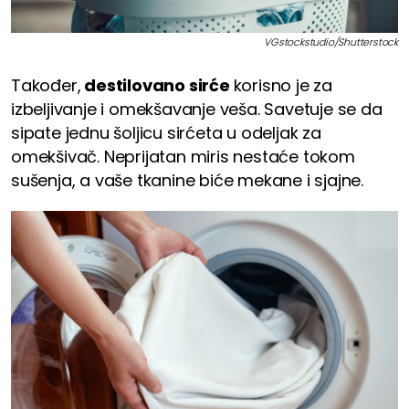
VGstockstudio/Shutterstock
Također,
destilovano sirće
korisno je za
izbeljivanje i omekšavanje veša. Savetuje se da
sipate jednu šoljicu sirćeta u odeljak za
omekšivač. Neprijatan miris nestaće tokom
sušenja, a vaše tkanine biće mekane i sjajne.