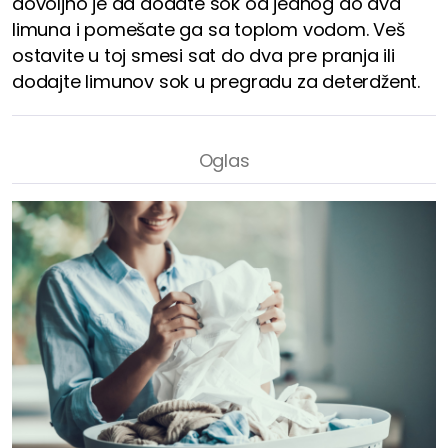
dovoljno je da dodate sok od jednog do dva
limuna i pomešate ga sa toplom vodom. Veš
ostavite u toj smesi sat do dva pre pranja ili
dodajte limunov sok u pregradu za deterdžent.