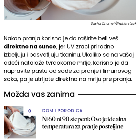
Sasha Chornyi/Shutterstock
Nakon pranja korisno je da raširite beli veš
direktno na sunce
, jer UV zraci prirodno
izbeljuju i posvetljuju tkaninu. Ukoliko se na vašoj
odeći natalože tvrdokorne mrlje, korisno je da
napravite pastu od sode za pranje i limunovog
soka, pa je utrljate direktno na mrlju pre pranja.
Možda vas zanima
DOM I PORODICA
0
Ni 60 ni 90 stepeni: Ovo je idealna
temperatura za pranje posteljine