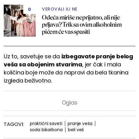
VEROVALI ILI NE
0
Odeća miriše neprijatno, ali nije
prljava? Trik sa ovim alkoholnim
pićem će vas spasiti
Uz to, savetuje se da
izbegavate pranje belog
veša sa obojenim stvarima
, jer čak i mala
količina boje može da napravi da bela tkanina
izgleda beživotno.
praktični saveti
pranje veša
TAGOVI:
soda bikarbona
beli veš