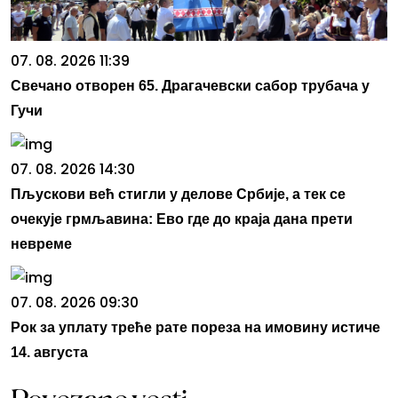
07. 08. 2026 11:39
Свечано отворен 65. Драгачевски сабор трубача у
Гучи
07. 08. 2026 14:30
Пљускови већ стигли у делове Србије, а тек се
очекује грмљавина: Ево где до краја дана прети
невреме
07. 08. 2026 09:30
Рок за уплату треће рате пореза на имовину истиче
14. августа