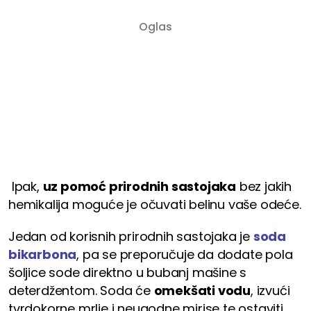
Ipak,
uz pomoć prirodnih sastojaka
bez jakih
hemikalija moguće je očuvati belinu vaše odeće.
Jedan od korisnih prirodnih sastojaka je
soda
bikarbona
, pa se preporučuje da dodate pola
šoljice sode direktno u bubanj mašine s
deterdžentom. Soda će
omekšati vodu
, izvući
tvrdokorne mrlje i neugodne mirise te ostaviti