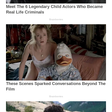
Meet The 6 Legendary Child Actors Who Became
Real Life Criminals
Brainberries
These Scenes Sparked Conversations Beyond The
Film
Brainberries