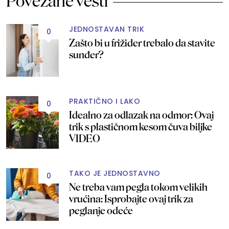
Povezane vesti
JEDNOSTAVAN TRIK
0
Zašto bi u frižider trebalo da stavite
sunđer?
PRAKTIČNO I LAKO
0
Idealno za odlazak na odmor: Ovaj
trik s plastičnom kesom čuva biljke
VIDEO
TAKO JE JEDNOSTAVNO
0
Ne treba vam pegla tokom velikih
vrućina: Isprobajte ovaj trik za
peglanje odeće