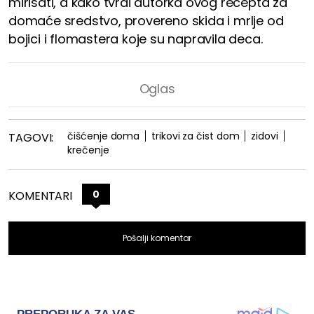
mirisati, a kako tvrdi autorka ovog recepta za
domaće sredstvo, provereno skida i mrlje od
bojici i flomastera koje su napravila deca.
čišćenje doma
trikovi za čist dom
zidovi
TAGOVI:
krečenje
0
KOMENTARI
Pošalji komentar