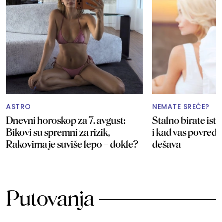
ASTRO
NEMATE SREĆE?
Dnevni horoskop za 7. avgust:
Stalno birate isti
Bikovi su spremni za rizik,
i kad vas povredi
Rakovima je suviše lepo – dokle?
dešava
Putovanja