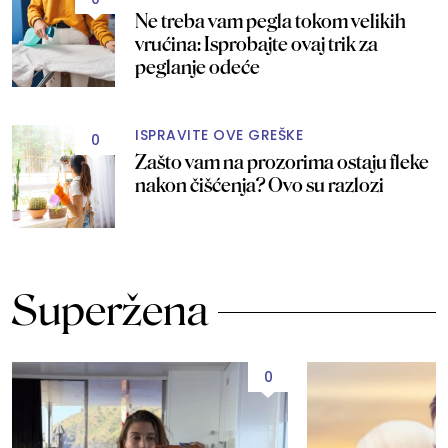
Ne treba vam pegla tokom velikih
vrućina: Isprobajte ovaj trik za
peglanje odeće
ISPRAVITE OVE GREŠKE
0
Zašto vam na prozorima ostaju fleke
nakon čišćenja? Ovo su razlozi
Superžena
0