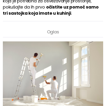
koja je potrebna za osvežavanje prostorije,
pokušajte da ih prvo
očistite uz pomoć samo
tri sastojka koja imate u kuhinji
.