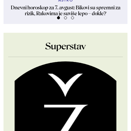
ASTRO
Dnevni horoskop za 7. avgust: Bikovi su spremni za
O
rizik, Rakovima je suviše lepo – dokle?
Superstav