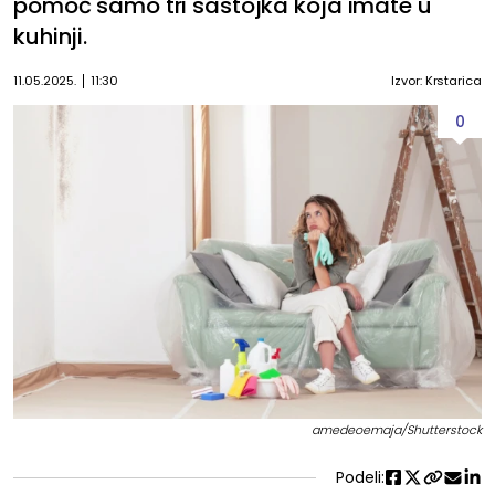
pomoć samo tri sastojka koja imate u
kuhinji.
11.05.2025.
11:30
Izvor: Krstarica
0
amedeoemaja/Shutterstock
Podeli: