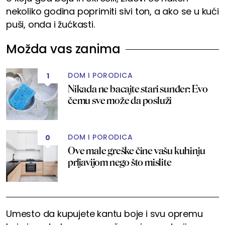
nekoliko godina poprimiti sivi ton, a ako se u kući
puši, onda i žućkasti.
Možda vas zanima
DOM I PORODICA
1
Nikada ne bacajte stari sunđer: Evo
čemu sve može da posluži
DOM I PORODICA
0
Ove male greške čine vašu kuhinju
prljavijom nego što mislite
Umesto da kupujete kantu boje i svu opremu