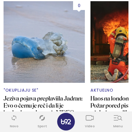
0
"OKUPLJAJU SE"
AKTUELNO
Jeziva pojava preplaviila Jadran:
Haos na london
Evo o čemu je reč i da li je
Požar pored piste
bezbedno za kupanje VIDEO
očekuju se velika
✕
Novo
Sport
Video
Menu