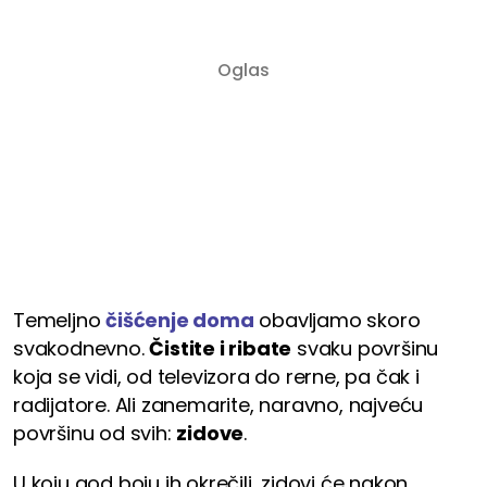
Temeljno
čišćenje doma
obavljamo skoro
svakodnevno.
Čistite i ribate
svaku površinu
koja se vidi, od televizora do rerne, pa čak i
radijatore. Ali zanemarite, naravno, najveću
površinu od svih:
zidove
.
U koju god boju ih okrečili, zidovi će nakon