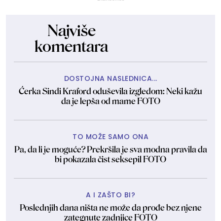
Najviše
komentara
DOSTOJNA NASLEDNICA...
Ćerka Sindi Kraford oduševila izgledom: Neki kažu
da je lepša od mame FOTO
TO MOŽE SAMO ONA
Pa, da li je moguće? Prekršila je sva modna pravila da
bi pokazala čist seksepil FOTO
A I ZAŠTO BI?
Poslednjih dana ništa ne može da prođe bez njene
zategnute zadnjice FOTO