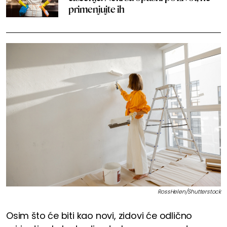
primenjujte ih
RossHelen/Shutterstock
Osim što će biti kao novi, zidovi će odlično