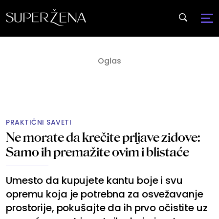
PRAKTIČNI SAVETI
Ne morate da krečite prljave zidove:
Samo ih premažite ovim i blistaće
Umesto da kupujete kantu boje i svu
opremu koja je potrebna za osvežavanje
prostorije, pokušajte da ih prvo očistite uz