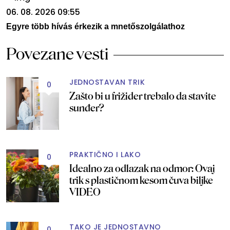
06. 08. 2026 09:55
Egyre több hívás érkezik a mnetőszolgálathoz
Povezane vesti
JEDNOSTAVAN TRIK
0
Zašto bi u frižider trebalo da stavite
sunđer?
PRAKTIČNO I LAKO
0
Idealno za odlazak na odmor: Ovaj
trik s plastičnom kesom čuva biljke
VIDEO
TAKO JE JEDNOSTAVNO
0