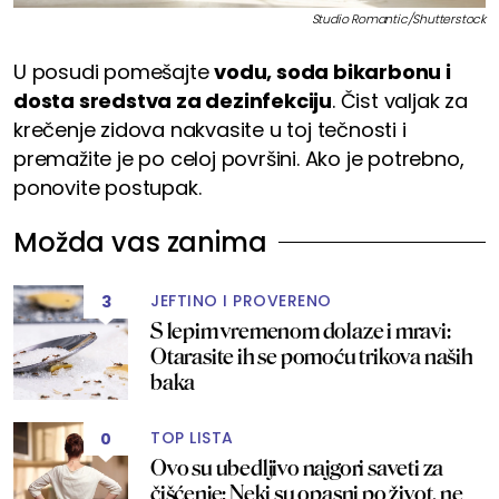
Studio Romantic/Shutterstock
U posudi pomešajte
vodu, soda bikarbonu i
dosta sredstva za dezinfekciju
. Čist valjak za
krečenje zidova nakvasite u toj tečnosti i
premažite je po celoj površini. Ako je potrebno,
ponovite postupak.
Možda vas zanima
JEFTINO I PROVERENO
3
S lepim vremenom dolaze i mravi:
Otarasite ih se pomoću trikova naših
baka
TOP LISTA
0
Ovo su ubedljivo najgori saveti za
čišćenje: Neki su opasni po život, ne