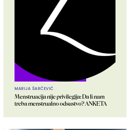
MARIJA ŠARČEVIĆ
Menstruacija nije privilegija: Da li nam
treba menstrualno odsustvo? ANKETA