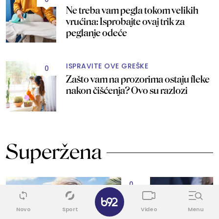
Ne treba vam pegla tokom velikih
vrućina: Isprobajte ovaj trik za
peglanje odeće
ISPRAVITE OVE GREŠKE
0
Zašto vam na prozorima ostaju fleke
nakon čišćenja? Ovo su razlozi
Superžena
0
✕
Novo
Sport
Video
Menu