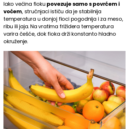
Iako većina fioku
povezuje samo s povrćem i
voćem
, stručnjaci ističu da je stabilnija
temperatura u donjoj fioci pogodnija i za meso,
ribu ili jaja. Na vratima frižidera temperatura
varira češće, dok fioka drži konstanto hladno
okruženje.