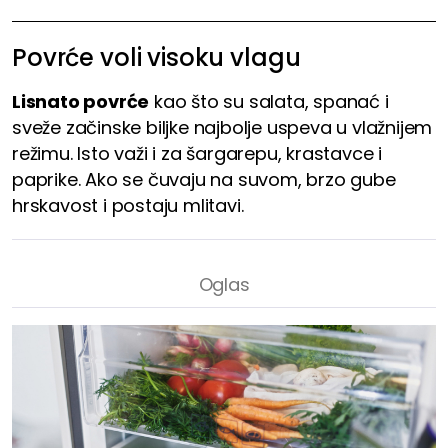
Povrće voli visoku vlagu
Lisnato povrće
kao što su salata, spanać i
sveže začinske biljke najbolje uspeva u vlažnijem
režimu. Isto važi i za šargarepu, krastavce i
paprike. Ako se čuvaju na suvom, brzo gube
hrskavost i postaju mlitavi.