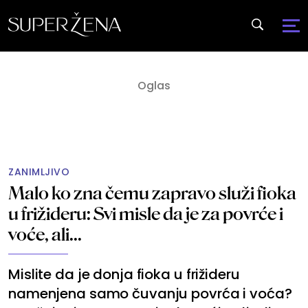
ZANIMLJIVO
Malo ko zna čemu zapravo služi fioka
u frižideru: Svi misle da je za povrće i
voće, ali...
Mislite da je donja fioka u frižideru
namenjena samo čuvanju povrća i voća?