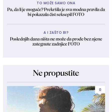
TO MOŽE SAMO ONA
Pa, da li je moguće? Prekršila je sva modna pravila da
bi pokazala čist seksepil FOTO
A I ZAŠTO BI?
Poslednjih dana ništa ne može da prođe bez njene
zategnute zadnjice FOTO
Ne propustite
0