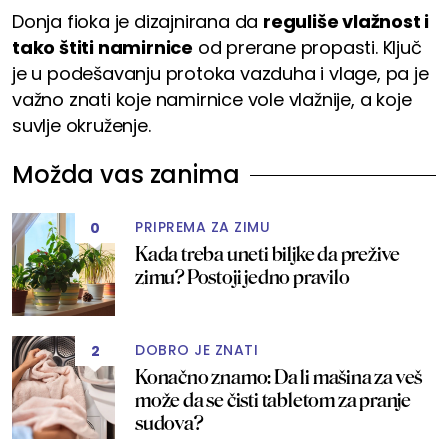
Donja fioka je dizajnirana da
reguliše vlažnost i
tako štiti namirnice
od prerane propasti. Ključ
je u podešavanju protoka vazduha i vlage, pa je
važno znati koje namirnice vole vlažnije, a koje
suvlje okruženje.
Možda vas zanima
PRIPREMA ZA ZIMU
0
Kada treba uneti biljke da prežive
zimu? Postoji jedno pravilo
DOBRO JE ZNATI
2
Konačno znamo: Da li mašina za veš
može da se čisti tabletom za pranje
sudova?