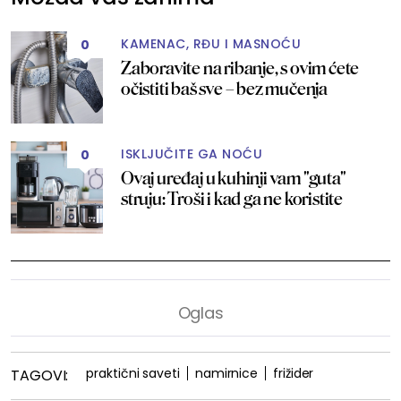
KAMENAC, RĐU I MASNOĆU
0
Zaboravite na ribanje, s ovim ćete
očistiti baš sve – bez mučenja
ISKLJUČITE GA NOĆU
0
Ovaj uređaj u kuhinji vam "guta"
struju: Troši i kad ga ne koristite
praktični saveti
namirnice
frižider
TAGOVI: