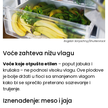
Bogdan Sonjachnyj/Shutterstock
Voće zahteva nižu vlagu
Voće koje otpušta etilen
– poput jabuka i
krušaka – ne podnosi visoku vlagu. Ove plodove
je bolje držati u fioci sa smanjenom vlagom
kako bi se sprečilo preterano sazrevanje i
truljenje.
Iznenađenje: meso i jaja