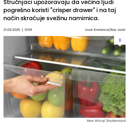
Stručnjaci upozoravaju da većina ljudi
pogrešno koristi "crisper drawer" i na taj
način skraćuje svežinu namirnica.
21.09.2025.
13:55
Izvor: Krstarica/Ana Jović
0
New Africa/ Shutterstock