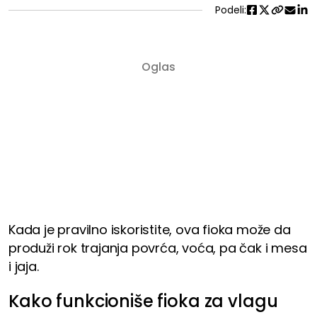
Podeli:
Kada je pravilno iskoristite, ova fioka može da
produži rok trajanja povrća, voća, pa čak i mesa
i jaja.
Kako funkcioniše fioka za vlagu