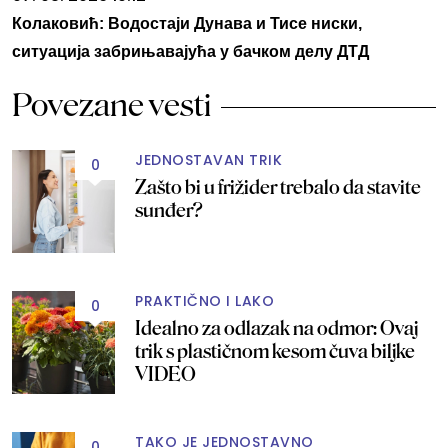
Колаковић: Водостаји Дунава и Тисе ниски,
ситуација забрињавајућа у бачком делу ДТД
Povezane vesti
JEDNOSTAVAN TRIK
0
Zašto bi u frižider trebalo da stavite
sunđer?
PRAKTIČNO I LAKO
0
Idealno za odlazak na odmor: Ovaj
trik s plastičnom kesom čuva biljke
VIDEO
TAKO JE JEDNOSTAVNO
0