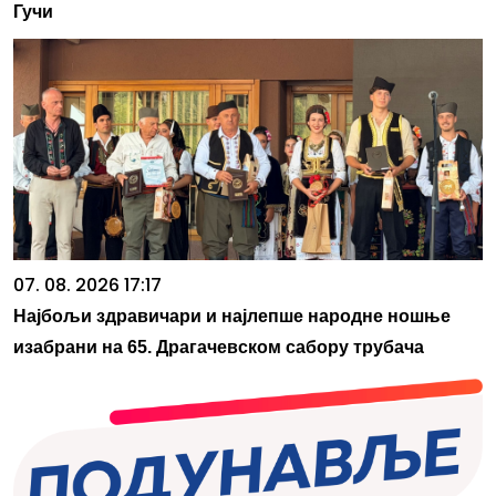
Гучи
07. 08. 2026 17:17
Најбољи здравичари и најлепше народне ношње
изабрани на 65. Драгачевском сабору трубача