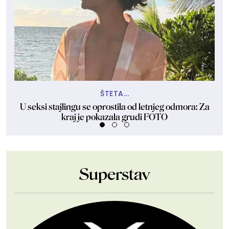
ŠTETA...
U seksi stajlingu se oprostila od letnjeg odmora: Za
Žen
kraj je pokazala grudi FOTO
Superstav