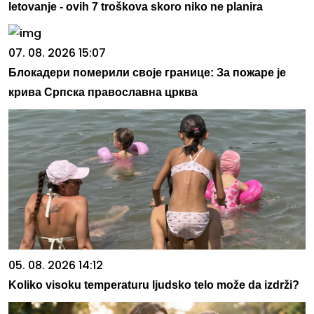
letovanje - ovih 7 troškova skoro niko ne planira
07. 08. 2026 15:07
Блокадери померили своје границе: За пожаре је
крива Српска православна црква
05. 08. 2026 14:12
Koliko visoku temperaturu ljudsko telo može da izdrži?