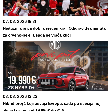
07. 08. 2026 18:31
Najtužnija priča dobija srećan kraj: Odigrao dva minuta
za crveno-bele, a sada se vraća kući
03. 08. 2026 13:23
Hibrid broj 1 koji osvaja Evropu, sada po specijalnoj
akcijskoj ceni od 19.990€ do 31.8.