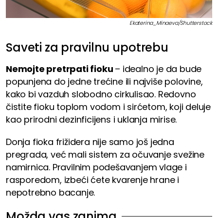
Ekaterina_Minaeva/Shutterstock
Saveti za pravilnu upotrebu
Nemojte pretrpati fioku
– idealno je da bude
popunjena do jedne trećine ili najviše polovine,
kako bi vazduh slobodno cirkulisao. Redovno
čistite fioku toplom vodom i sirćetom, koji deluje
kao prirodni dezinficijens i uklanja mirise.
Donja fioka frižidera nije samo još jedna
pregrada, već mali sistem za očuvanje svežine
namirnica. Pravilnim podešavanjem vlage i
rasporedom, izbeći ćete kvarenje hrane i
nepotrebno bacanje.
Možda vas zanima