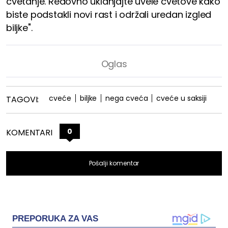
cvetanje. Redovno uklanjajte uvele cvetove kako
biste podstakli novi rast i održali uredan izgled
biljke".
cveće
biljke
nega cveća
cveće u saksiji
TAGOVI:
0
KOMENTARI
Pošalji komentar
PREPORUKA ZA VAS