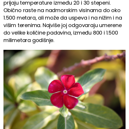
prijaju temperature između 20 i 30 stepeni.
Obično raste na nadmorskim visinama do oko
1.500 metara, ali može da uspeva i na nižim i na
višim terenima. Najviše joj odgovaraju umerene
do velike količine padavina, između 800 i 1.500
milimetara godišnje.