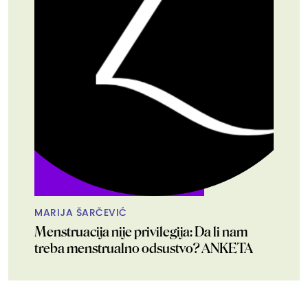
MARIJA ŠARČEVIĆ
Menstruacija nije privilegija: Da li nam
treba menstrualno odsustvo? ANKETA