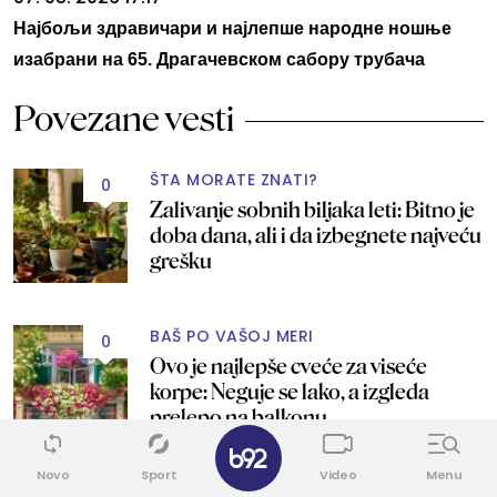
Најбољи здравичари и најлепше народне ношње
изабрани на 65. Драгачевском сабору трубача
Povezane vesti
ŠTA MORATE ZNATI?
0
Zalivanje sobnih biljaka leti: Bitno je
doba dana, ali i da izbegnete najveću
grešku
BAŠ PO VAŠOJ MERI
0
Ovo je najlepše cveće za viseće
korpe: Neguje se lako, a izgleda
prelepo na balkonu
✕
Novo
Sport
Video
Menu
UZALUD JE...