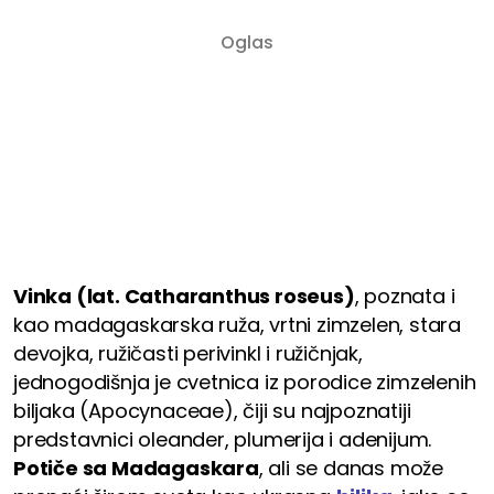
Vinka (lat. Catharanthus roseus)
, poznata i
kao madagaskarska ruža, vrtni zimzelen, stara
devojka, ružičasti perivinkl i ružičnjak,
jednogodišnja je cvetnica iz porodice zimzelenih
biljaka (Apocynaceae), čiji su najpoznatiji
predstavnici oleander, plumerija i adenijum.
Potiče sa Madagaskara
, ali se danas može