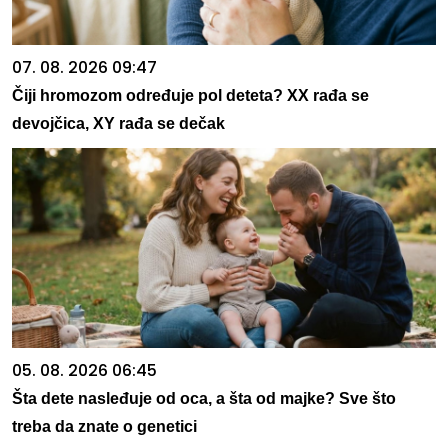
07. 08. 2026 09:47
Čiji hromozom određuje pol deteta? XX rađa se
devojčica, XY rađa se dečak
05. 08. 2026 06:45
Šta dete nasleđuje od oca, a šta od majke? Sve što
treba da znate o genetici