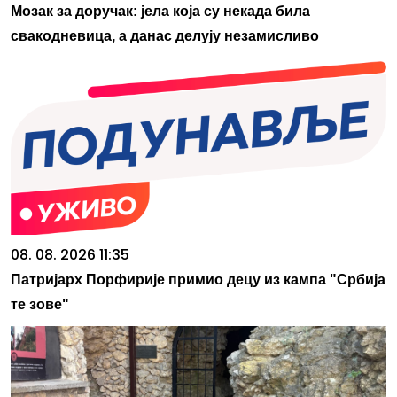
Мозак за доручак: јела која су некада била
свакодневица, а данас делују незамисливо
08. 08. 2026 11:35
Патријарх Порфирије примио децу из кампа "Србија
те зове"