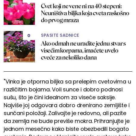
Cvet koji ne vene ni na 40 stepeni:
Neuništiva biljka koja cveta raskošno
do prvog mraza
SPASITE SADNICE
0
Ako odmah ne uradite jednu stvar s
visećim korpama, imaćete uvelo
cveće za nekoliko dana
"Vinka je otporna biljka sa prelepim cvetovima u
različitim bojama. Voli sunce i dobro podnosi
sušu, što je čini idealnom za viseće saksije.
Najviše joj odgovara dobro drenirano zemljište i
sunčani položaji. Zalivajte je redovno, ali pazite
da zemlja ne bude previše mokra. Prihranjujte je
jednom mesečno kako biste obezbedili bogato