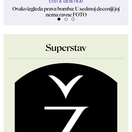
ČISTA DESETKA!
Ovako izgleda prava bomba: U sedmoj deceniji joj
D
nema ravne FOTO
Superstav