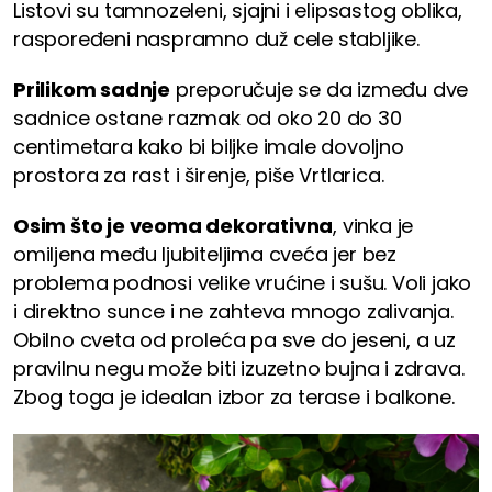
Listovi su tamnozeleni, sjajni i elipsastog oblika,
raspoređeni naspramno duž cele stabljike.
Prilikom sadnje
preporučuje se da između dve
sadnice ostane razmak od oko 20 do 30
centimetara kako bi biljke imale dovoljno
prostora za rast i širenje, piše Vrtlarica.
Osim što je veoma dekorativna
, vinka je
omiljena među ljubiteljima cveća jer bez
problema podnosi velike vrućine i sušu. Voli jako
i direktno sunce i ne zahteva mnogo zalivanja.
Obilno cveta od proleća pa sve do jeseni, a uz
pravilnu negu može biti izuzetno bujna i zdrava.
Zbog toga je idealan izbor za terase i balkone.