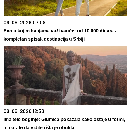
06. 08. 2026 07:08
Evo u kojim banjama važi vaučer od 10.000 dinara -
kompletan spisak destinacija u Srbiji
08. 08. 2026 12:58
Ima telo boginje: Glumica pokazala kako ostaje u formi,
a morate da vidite i šta je obukla