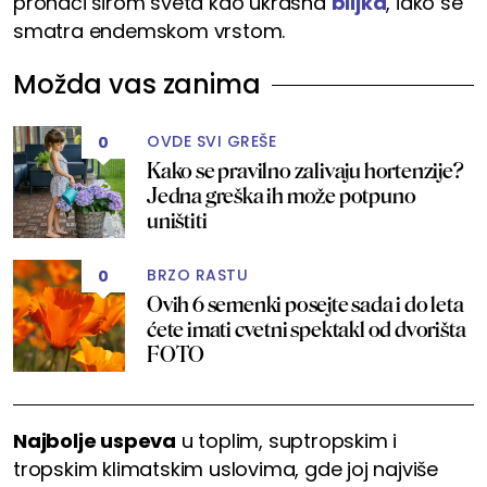
pronaći širom sveta kao ukrasna
biljka
, iako se
smatra endemskom vrstom.
Možda vas zanima
OVDE SVI GREŠE
0
Kako se pravilno zalivaju hortenzije?
Jedna greška ih može potpuno
uništiti
BRZO RASTU
0
Ovih 6 semenki posejte sada i do leta
ćete imati cvetni spektakl od dvorišta
FOTO
Najbolje uspeva
u toplim, suptropskim i
tropskim klimatskim uslovima, gde joj najviše