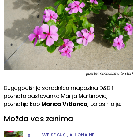
guentermanaus/Shutterstock
Dugogodišnja saradnica magazina D&D i
poznata baštovanka Marija Martinović,
poznatija kao
Marica Vrtlarica
, objasnila je:
Možda vas zanima
SVE SE SUŠI, ALI ONA NE
0