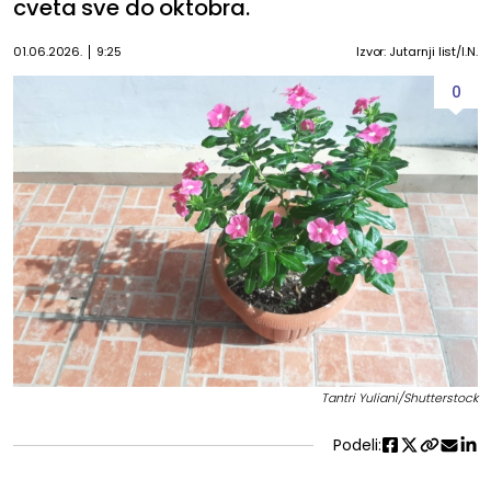
cveta sve do oktobra.
01.06.2026.
9:25
Izvor: Jutarnji list/I.N.
0
Tantri Yuliani/Shutterstock
Podeli: