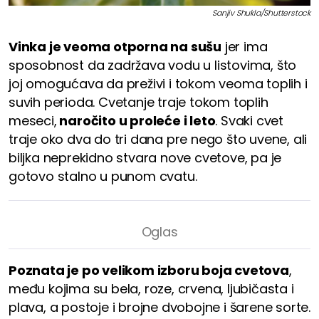
Sanjiv Shukla/Shutterstock
Vinka je veoma otporna na sušu
jer ima
sposobnost da zadržava vodu u listovima, što
joj omogućava da preživi i tokom veoma toplih i
suvih perioda. Cvetanje traje tokom toplih
meseci,
naročito u proleće i leto
. Svaki cvet
traje oko dva do tri dana pre nego što uvene, ali
biljka neprekidno stvara nove cvetove, pa je
gotovo stalno u punom cvatu.
Poznata je po velikom izboru boja cvetova
,
među kojima su bela, roze, crvena, ljubičasta i
plava, a postoje i brojne dvobojne i šarene sorte.