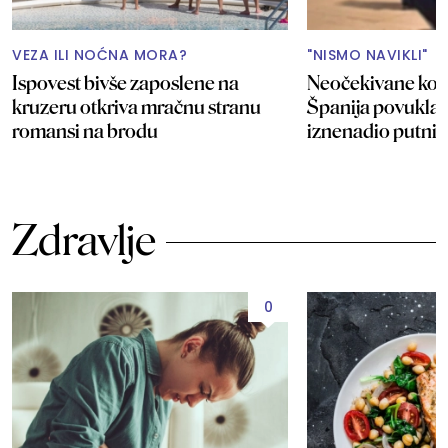
VEZA ILI NOĆNA MORA?
"NISMO NAVIKLI"
Ispovest bivše zaposlene na
Neočekivane kon
kruzeru otkriva mračnu stranu
Španija povukla p
romansi na brodu
iznenadio putnik
Zdravlje
0