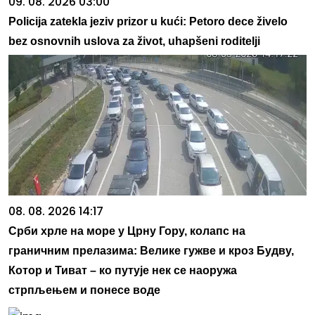
09. 08. 2026 03:00
Policija zatekla jeziv prizor u kući: Petoro dece živelo
bez osnovnih uslova za život, uhapšeni roditelji
08. 08. 2026 14:17
Срби хрле на море у Црну Гору, колапс на
граничним прелазима: Велике гужве и кроз Будву,
Котор и Тиват – ко путује нек се наоружа
стрпљењем и понесе воде