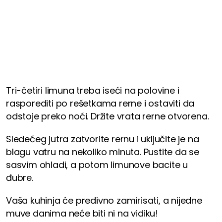
Tri-četiri limuna treba iseći na polovine i
rasporediti po rešetkama rerne i ostaviti da
odstoje preko noći. Držite vrata rerne otvorena.
Sledećeg jutra zatvorite rernu i uključite je na
blagu vatru na nekoliko minuta. Pustite da se
sasvim ohladi, a potom limunove bacite u
đubre.
Vaša kuhinja će predivno zamirisati, a nijedne
muve danima neće biti ni na vidiku!