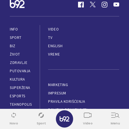
INFO
VIDEO
SPORT
TV
BIZ
ENGLISH
ŽIVOT
VREME
ZDRAVLJE
PUTOVANJA
KULTURA
MARKETING
SUPERŽENA
IMPRESUM
ESPORTS
PRAVILA KORIŠĆENJA
TEHNOPOLIS
POLITIKA PRIVATNOSTI
AUTOMOBILI
✕
APLIKACIJE
LOKAL
Novo
Sport
Video
Menu
RSS