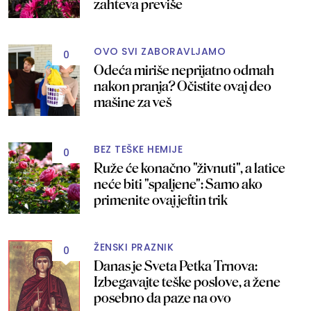
zahteva previše
OVO SVI ZABORAVLJAMO
0
Odeća miriše neprijatno odmah
nakon pranja? Očistite ovaj deo
mašine za veš
BEZ TEŠKE HEMIJE
0
Ruže će konačno "živnuti", a latice
neće biti "spaljene": Samo ako
primenite ovaj jeftin trik
ŽENSKI PRAZNIK
0
Danas je Sveta Petka Trnova:
Izbegavajte teške poslove, a žene
posebno da paze na ovo