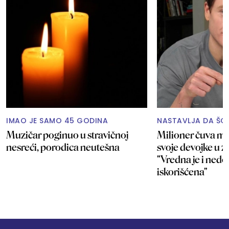
IMAO JE SAMO 45 GODINA
NASTAVLJA DA ŠO
Muzičar poginuo u stravičnoj
Milioner čuva me
nesreći, porodica neutešna
svoje devojke u 
"Vredna je i nedo
iskorišćena"