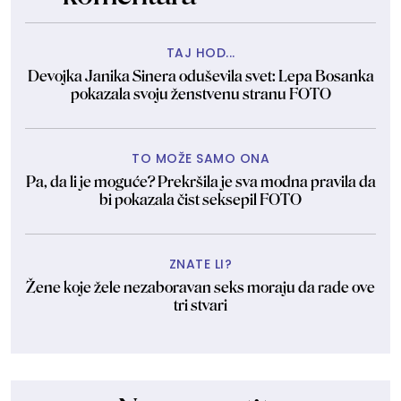
TAJ HOD...
Devojka Janika Sinera oduševila svet: Lepa Bosanka
pokazala svoju ženstvenu stranu FOTO
TO MOŽE SAMO ONA
Pa, da li je moguće? Prekršila je sva modna pravila da
bi pokazala čist seksepil FOTO
ZNATE LI?
Žene koje žele nezaboravan seks moraju da rade ove
tri stvari