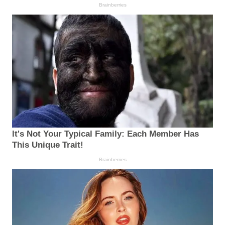
Brainberries
It's Not Your Typical Family: Each Member Has
This Unique Trait!
Brainberries