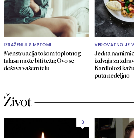
IZRAŽENIJI SIMPTOMI
VEROVATNO JE VE
Menstruacija tokom toplotnog
Jedna namirnica
talasa može biti teža; Ovo se
izdvaja za zdravlj
dešava vašem telu
Kardiolozi kažu d
puta nedeljno
Život
0