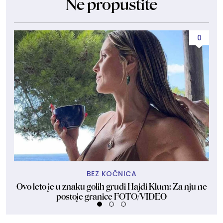
Ne propustite
0
BEZ KOČNICA
Ovo leto je u znaku golih grudi Hajdi Klum: Za nju ne
Dže
postoje granice FOTO/VIDEO