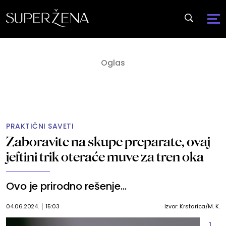
PRAKTIČNI SAVETI
Zaboravite na skupe preparate, ovaj
jeftini trik oteraće muve za tren oka
Ovo je prirodno rešenje...
04.06.2024.
15:03
Izvor: Krstarica/M. K.
1