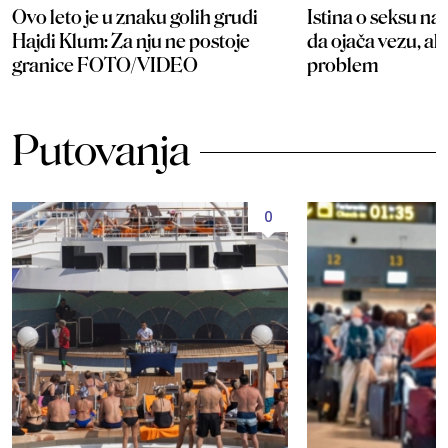
Ovo leto je u znaku golih grudi
Istina o seksu n
Hajdi Klum: Za nju ne postoje
da ojača vezu, ali
granice FOTO/VIDEO
problem
Putovanja
0