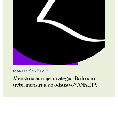
MARIJA ŠARČEVIĆ
Menstruacija nije privilegija: Da li nam
treba menstrualno odsustvo? ANKETA