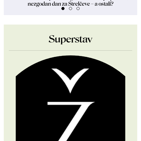
nezgodan dan za Strelčeve – a ostali?
Superstav