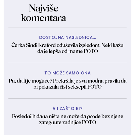
Najviše
komentara
DOSTOJNA NASLEDNICA...
Ćerka Sindi Kraford oduševila izgledom: Neki kažu
da je lepša od mame FOTO
TO MOŽE SAMO ONA
Pa, da li je moguće? Prekršila je sva modna pravila da
bi pokazala čist seksepil FOTO
A I ZAŠTO BI?
Poslednjih dana ništa ne može da prođe bez njene
zategnute zadnjice FOTO