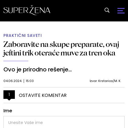
PRAKTIČNI SAVETI
Zaboravite na skupe preparate, ovaj
jeftini trik oteraće muve za tren oka
Ovo je prirodno rešenje...
04.06.2024.
15:03
Izvor: Krstarica/M. K.
1
OSTAVITE KOMENTAR
Ime