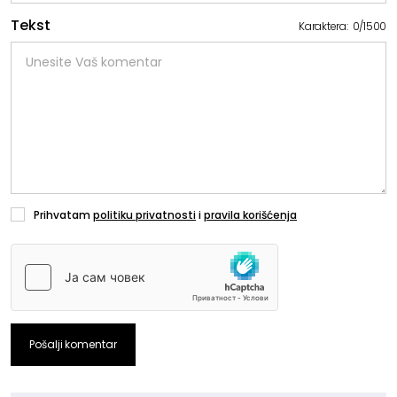
Tekst
Karaktera:
0
/
1500
Prihvatam
politiku privatnosti
i
pravila korišćenja
Pošalji komentar