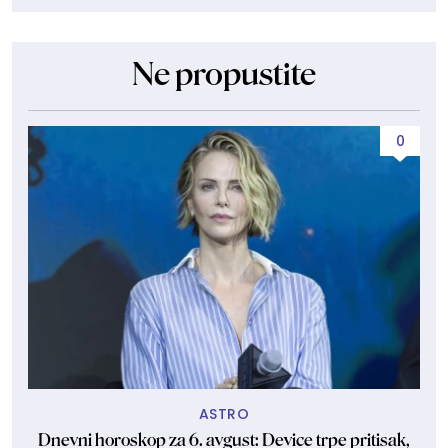
Ne propustite
0
ASTRO
Dnevni horoskop za 6. avgust: Device trpe pritisak,
Sa