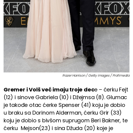
Frazer Harrison / Getty images / Profimedia
Gremer i Volš već imaju troje dec
e – ćerku Fejt
(12) i sinove Gabriela (10) i Džejmsa (8). Glumac
je takođe otac ćerke Spenser (41) koju je dobio
u braku sa Dorinom Alderman, ćerku Grir (33)
koju je dobio s bivšom suprugom Beri Bakner, te
ćerku Mejson(23) i sina Džuda (20) koje je