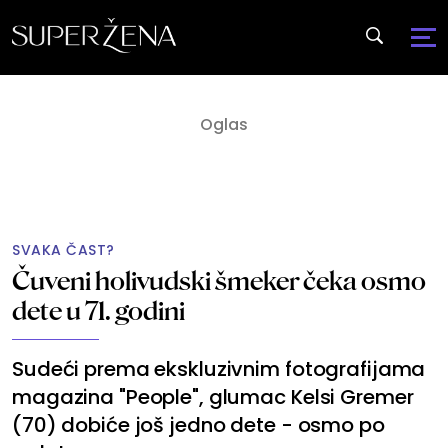
SVAKA ČAST?
Čuveni holivudski šmeker čeka osmo
dete u 71. godini
Sudeći prema ekskluzivnim fotografijama
magazina "People", glumac Kelsi Gremer
(70) dobiće još jedno dete - osmo po