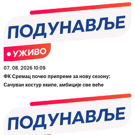
07. 08. 2026 10:09
ФК Сремац почео припреме за нову сезону:
Сачуван костур екипе, амбиције све веће