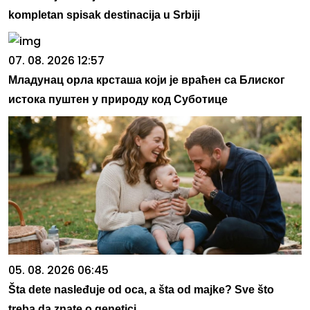
kompletan spisak destinacija u Srbiji
07. 08. 2026 12:57
Младунац орла крсташа који је враћен са Блиског
истока пуштен у природу код Суботице
05. 08. 2026 06:45
Šta dete nasleđuje od oca, a šta od majke? Sve što
treba da znate o genetici