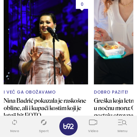
0
I VEĆ GA OBOŽAVAMO
DOBRO PAZITE!
Nina Badrić pokazala je raskošne
Greška koja letnj
obline, ali i kupaći kostim koji je
u noćnu moru: O
letnji hit FOTO
postaju otrovne 
✕
Novo
Sport
Video
Menu