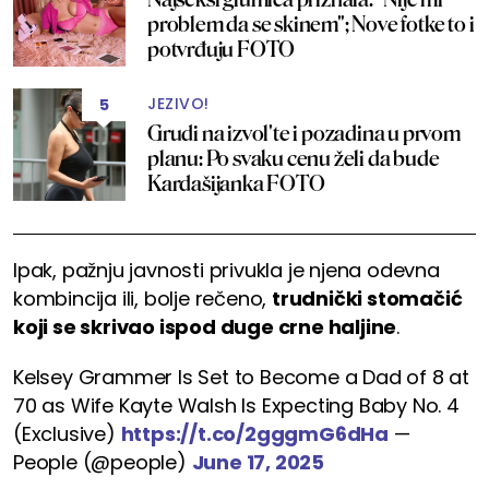
problem da se skinem"; Nove fotke to i
potvrđuju FOTO
JEZIVO!
5
Grudi na izvol'te i pozadina u prvom
planu: Po svaku cenu želi da bude
Kardašijanka FOTO
Ipak, pažnju javnosti privukla je njena odevna
kombincija ili, bolje rečeno,
trudnički stomačić
koji se skrivao ispod duge crne haljine
.
Kelsey Grammer Is Set to Become a Dad of 8 at
70 as Wife Kayte Walsh Is Expecting Baby No. 4
(Exclusive)
https://t.co/2gggmG6dHa
—
People (@people)
June 17, 2025