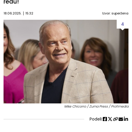
redu!
18.06.2025.
15:32
Izvor: superžena
4
Mike Chicorro / Zuma Press / Profimedia
Podeli: