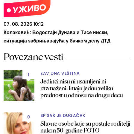
07. 08. 2026 10:12
Колаковић: Водостаји Дунава и Тисе ниски,
ситуација забрињавајућа у бачком делу ДТД
Povezane vesti
ZAVIDNA VEŠTINA
1
Jedinci nisu ni usamljeni ni
razmaženi: Imaju jednu veliku
prednost u odnosu na drugu decu
SPISAK JE DUGAČAK
0
Slavne osobe koje su postale roditelji
nakon 50. godine FOTO