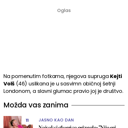
Na pomenutim fotkama, njegova supruga
Kejti
Volš
(46) uslikana je u sasvimn običnoj šetnji
Londonom, a slavni glumac pravio joj je društvo.
Možda vas zanima
JASNO KAO DAN
11
Najseksi glumica priznala: "Nije mi