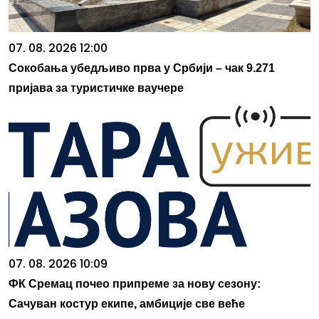
07. 08. 2026 12:00
Сокобања убедљиво прва у Србији – чак 9.271
пријава за туристичке ваучере
07. 08. 2026 10:09
ФК Сремац почео припреме за нову сезону:
Сачуван костур екипе, амбиције све веће