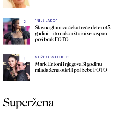
"NIJE LAKO"
2
Slavna glumica čeka treće dete u 45.
godini – i to nakon što joj se raspao
prvi brak FOTO
STIŽE OSMO DETE!
1
Mark Entoni i njegova 31 godinu
mlađa žena otkrili pol bebe FOTO
Superžena