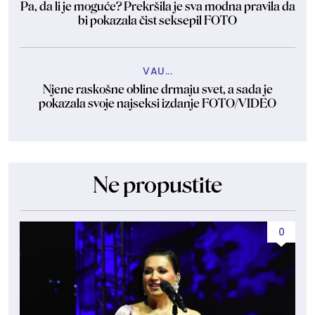
Pa, da li je moguće? Prekršila je sva modna pravila da
bi pokazala čist seksepil FOTO
VAU...
Njene raskošne obline drmaju svet, a sada je
pokazala svoje najseksi izdanje FOTO/VIDEO
Ne propustite
0