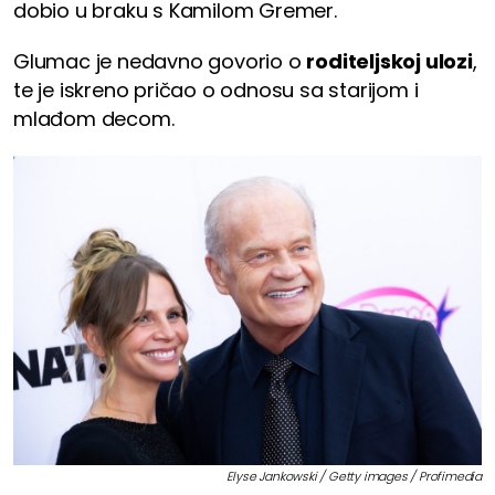
dobio u braku s Kamilom Gremer.
Glumac je nedavno govorio o
roditeljskoj ulozi
,
te je iskreno pričao o odnosu sa starijom i
mlađom decom.
Elyse Jankowski / Getty images / Profimedia