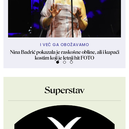
I VEĆ GA OBOŽAVAMO
Nina Badrić pokazala je raskošne obline, ali i kupaći
"N
kostim koji je letnji hit FOTO
Superstav