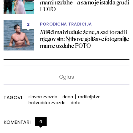
mami uzdahe – a samo je istakla grudi
FOTO
PORODIČNA TRADICIJA
2
Mišićima izluđuje žene, a sad to radi i
njegov sin: Njihove golišave fotografije
mame uzdahe FOTO
slavne zvezde
deca
roditeljstvo
TAGOVI:
holivudske zvezde
dete
4
KOMENTARI