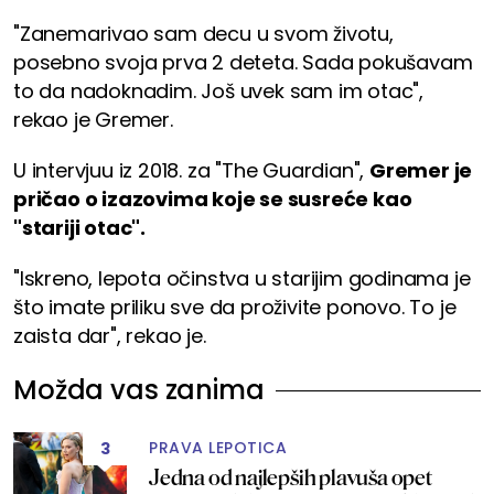
"Zanemarivao sam decu u svom životu,
posebno svoja prva 2 deteta. Sada pokušavam
to da nadoknadim. Još uvek sam im otac",
rekao je Gremer.
U intervjuu iz 2018. za "The Guardian",
Gremer je
pričao o izazovima koje se susreće kao
"stariji otac".
"Iskreno, lepota očinstva u starijim godinama je
što imate priliku sve da proživite ponovo. To je
zaista dar", rekao je.
Možda vas zanima
PRAVA LEPOTICA
3
Jedna od najlepših plavuša opet