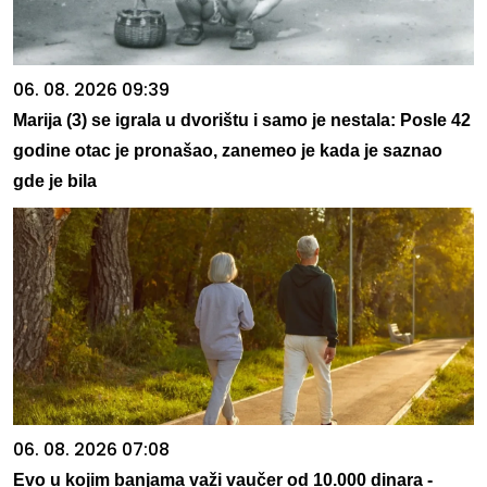
06. 08. 2026 09:39
Marija (3) se igrala u dvorištu i samo je nestala: Posle 42
godine otac je pronašao, zanemeo je kada je saznao
gde je bila
06. 08. 2026 07:08
Evo u kojim banjama važi vaučer od 10.000 dinara -