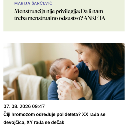
MARIJA ŠARČEVIĆ
Menstruacija nije privilegija: Da li nam
treba menstrualno odsustvo? ANKETA
07. 08. 2026 09:47
Čiji hromozom određuje pol deteta? XX rađa se
devojčica, XY rađa se dečak