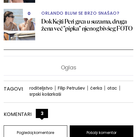
ORLANDO BLUM SE BRZO SNAŠAO?
0
Dok Kejti Peri grca u suzama, druga
žena već "pipka" njenog bivšeg FOTO
roditeljstvo
Filip Petrušev
ćerka
otac
TAGOVI:
srpski košarkaši
3
KOMENTARI
Pogledaj komentare
Pošalji komentar