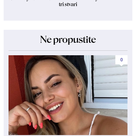
tri stvari
Ne propustite
0