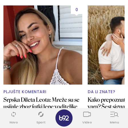
0
PLJUŠTE KOMENTARI
DA LI ZNATE?
Srpska Dileta Leota: Mreže su se
Kako prepoznati 
usijale zbog fotki lepe voditeljke
vara? Šest signal
✕
FOTO/VIDEO
preljubu
Novo
Sport
Video
Menu