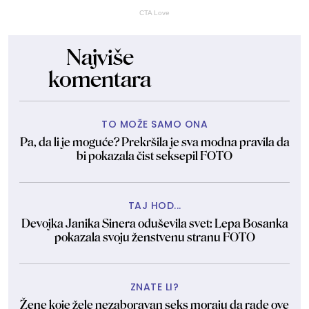
CTA Love
Najviše
komentara
TO MOŽE SAMO ONA
Pa, da li je moguće? Prekršila je sva modna pravila da
bi pokazala čist seksepil FOTO
TAJ HOD...
Devojka Janika Sinera oduševila svet: Lepa Bosanka
pokazala svoju ženstvenu stranu FOTO
ZNATE LI?
Žene koje žele nezaboravan seks moraju da rade ove