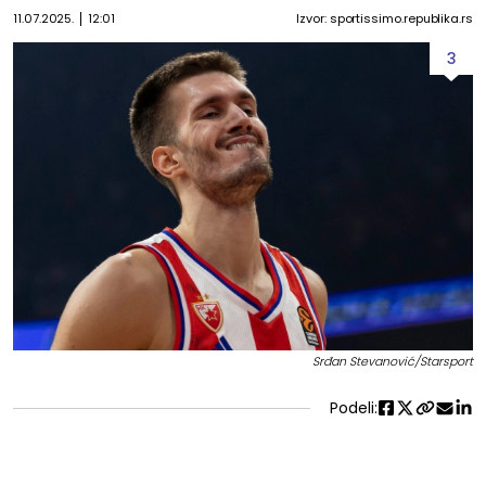
11.07.2025.
12:01
Izvor: sportissimo.republika.rs
3
Srđan Stevanović/Starsport
Podeli: