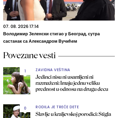
07. 08. 2026 17:14
Володимир Зеленски стигао у Београд, сутра
састанак са Александром Вучићем
Povezane vesti
ZAVIDNA VEŠTINA
1
Jedinci nisu ni usamljeni ni
razmaženi: Imaju jednu veliku
prednost u odnosu na drugu decu
RODILA JE TREĆE DETE
0
Slavlje u kraljevskoj porodici: Stigla