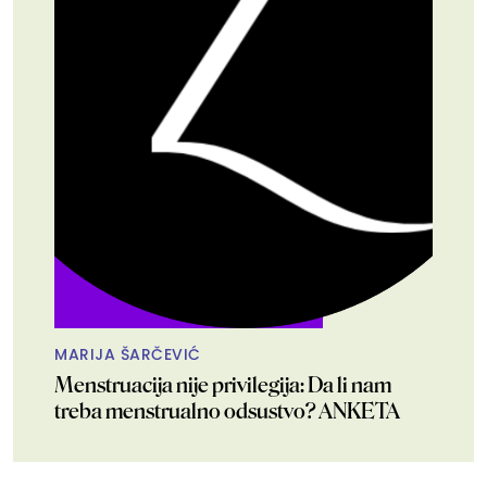
MARIJA ŠARČEVIĆ
Menstruacija nije privilegija: Da li nam
treba menstrualno odsustvo? ANKETA