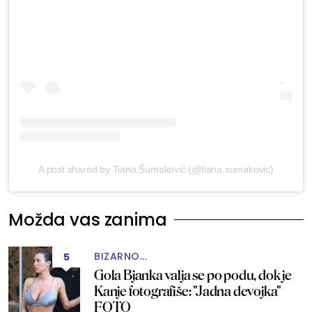
A post shared by Tiana Šumaković (@tiana.sumakovic)
Možda vas zanima
BIZARNO...
5
Gola Bjanka valja se po podu, dok je
Kanje fotografiše: "Jadna devojka"
FOTO