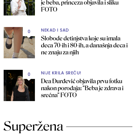
je beba, princeza objavila i sliku
FOTO
NEKAD I SAD
0
Slobode detinjstva koje su imala
deca 70-ih i 80-ih, a današnja deca i
ne znaju za njih
NIJE KRILA SREĆU!
0
Dea Đurđević objavila prvu fotku
nakon porođaja: "Beba je zdrava i
srećna" FOTO
Superžena