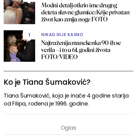
Modni detalj otkrio ime drugog
deteta slavne glumice: Krije privatan
život kao zmija noge FOTO
NIKAD NIJE KASNO
1
Najtraženija manekenka 90-ih se
verila – i to u 61. godini života
FOTO/VIDEO
Ko je Tiana Šumaković?
Tiana Šumaković, koja je inače 4 godine starija
od Filipa, rođena je 1996. godine.