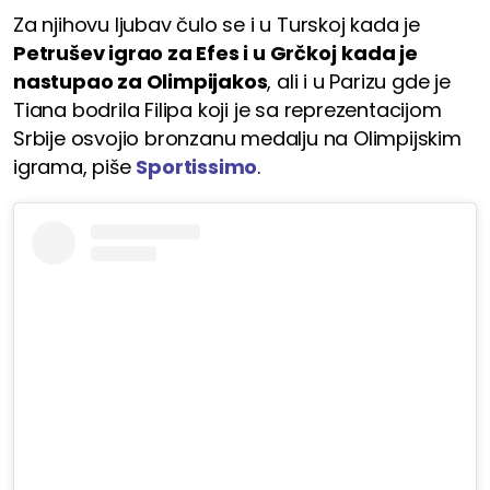
Za njihovu ljubav čulo se i u Turskoj kada je
Petrušev igrao za Efes i u Grčkoj
kada je
nastupao za Olimpijakos
, ali i u Parizu gde je
Tiana bodrila Filipa koji je sa reprezentacijom
Srbije osvojio bronzanu medalju na Olimpijskim
igrama, piše
Sportissimo
.