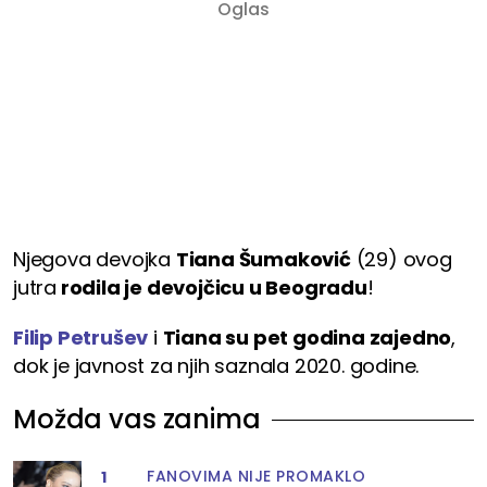
Njegova devojka
Tiana Šumaković
(29) ovog
jutra
rodila je devojčicu u Beogradu
!
Filip Petrušev
i
Tiana su pet godina zajedno
,
dok je javnost za njih saznala 2020. godine.
Možda vas zanima
FANOVIMA NIJE PROMAKLO
1