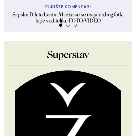
PLJUŠTE KOMENTARI
Srpska Dileta Leota: Mreže su se usijale zbog fotki
Sk
lepe voditeljke FOTO/VIDEO
Superstav