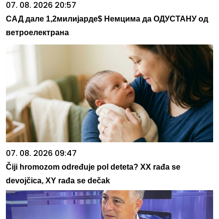
07. 08. 2026 20:57
САД дале 1,2милијарде$ Немцима да ОДУСТАНУ од
ветроелектрана
07. 08. 2026 09:47
Čiji hromozom određuje pol deteta? XX rađa se
devojčica, XY rađa se dečak