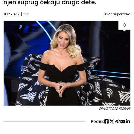
njen suprug čekaju drugo dete.
11.12.2025.
9:13
Izvor: superžena
0
EPA/ETTORE FERRARI
Podeli: