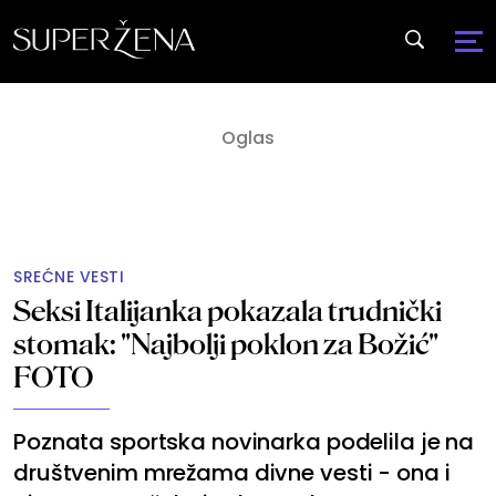
SREĆNE VESTI
Seksi Italijanka pokazala trudnički
stomak: "Najbolji poklon za Božić"
FOTO
Poznata sportska novinarka podelila je na
društvenim mrežama divne vesti - ona i