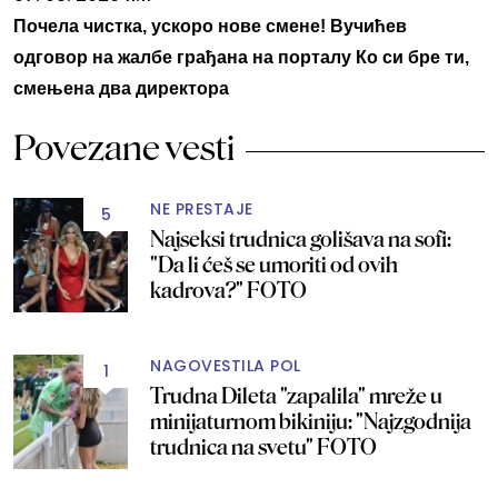
Почела чистка, ускоро нове смене! Вучићев
одговор на жалбе грађана на порталу Ко си бре ти,
смењена два директора
Povezane vesti
NE PRESTAJE
5
Najseksi trudnica golišava na sofi:
"Da li ćeš se umoriti od ovih
kadrova?" FOTO
NAGOVESTILA POL
1
Trudna Dileta "zapalila" mreže u
minijaturnom bikiniju: "Najzgodnija
trudnica na svetu" FOTO