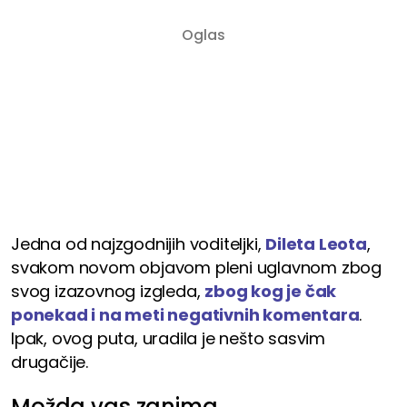
Jedna od najzgodnijih voditeljki,
Dileta Leota
,
svakom novom objavom pleni uglavnom zbog
svog izazovnog izgleda,
zbog kog je čak
ponekad i na meti negativnih komentara
.
Ipak, ovog puta, uradila je nešto sasvim
drugačije.
Možda vas zanima