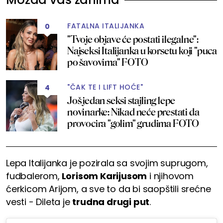
FATALNA ITALIJANKA
0
"Tvoje objave će postati ilegalne":
Najseksi Italijanka u korsetu koji "puca
po šavovima" FOTO
"ČAK TE I LIFT HOĆE"
4
Još jedan seksi stajling lepe
novinarke: Nikad neće prestati da
provocira "golim" grudima FOTO
Lepa Italijanka je pozirala sa svojim suprugom,
fudbalerom,
Lorisom Karijusom
i njihovom
ćerkicom Arijom, a sve to da bi saopštili srećne
vesti - Dileta je
trudna drugi put
.