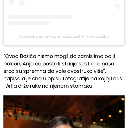
A post shared by 🌸Diletta Leotta🌸 (@dilettaleotta)
"Ovog Božića nismo mogli da zamislimo bolji
poklon, Arija će postati starija sestra, a naša
srca su spremna da vole dvostruko više",
napisala je ona u opisu fotografije na kojoj Loris
i Arija drže ruke na njenom stomaku.