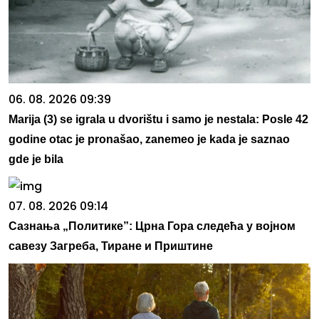
06. 08. 2026 09:39
Marija (3) se igrala u dvorištu i samo je nestala: Posle 42
godine otac je pronašao, zanemeo je kada je saznao
gde je bila
07. 08. 2026 09:14
Сазнања „Политике”: Црна Гора следећа у војном
савезу Загреба, Тиране и Приштине