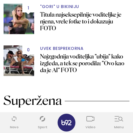
"GORI" U BIKINIJU
1
Titula najseksepilnije voditeljke je
njena, vrele fotke to i dokazuju
FOTO
UVEK BESPREKORNA
0
Najzgodnija voditeljka "ubija" kako
izgleda, a tek se porodila: "Ovo kao
da je AI" FOTO
Superžena
✕
0
Novo
Sport
Video
Menu