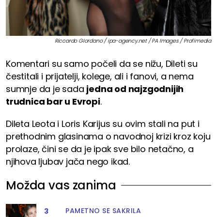
Riccardo GIordano / ipa-agency.net / PA Images / Profimedia
Komentari su samo počeli da se nižu, Dileti su
čestitali i prijatelji, kolege, ali i fanovi, a nema
sumnje da je sada
jedna od najzgodnijih
trudnica bar u Evropi
.
Dileta Leota i Loris Karijus su ovim stali na put i
prethodnim glasinama o navodnoj krizi kroz koju
prolaze, čini se da je ipak sve bilo netačno, a
njihova ljubav jača nego ikad.
Možda vas zanima
PAMETNO SE SAKRILA
3