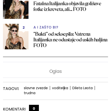
Fatalna Italijanka objavila golišave
fotke iz kreveta, ali... FOTO
A I ZAŠTO BI?
2
"Bukti" od seksepila: Vatrena
Italijanka ne odustaje od uskih haljina
FOTO
slavne zvezde
voditeljka
Dileta Leota
TAGOVI:
trudna
0
KOMENTARI