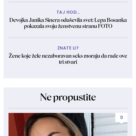
TAJ HOD...
Devojka Janika Sinera oduševila svet: Lepa Bosanka
pokazala svoju ženstvenu stranu FOTO
ZNATE LI?
Žene koje žele nezaboravan seks moraju da rade ove
tri stvari
Ne propustite
0