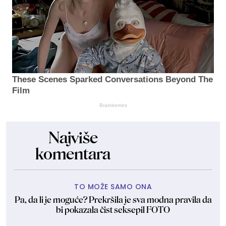
These Scenes Sparked Conversations Beyond The
Film
Brainberries
Najviše
komentara
TO MOŽE SAMO ONA
Pa, da li je moguće? Prekršila je sva modna pravila da
bi pokazala čist seksepil FOTO