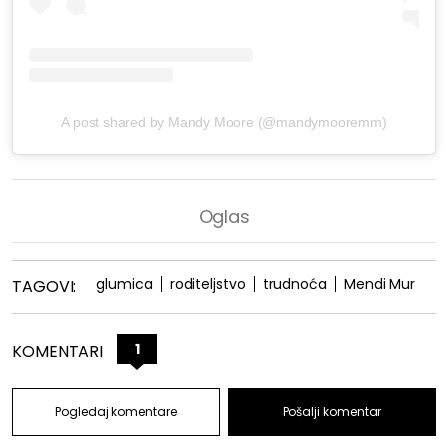
A post shared by Mandy Moore (@mandymooremm)
glumica
roditeljstvo
trudnoća
Mendi Mur
TAGOVI:
1
KOMENTARI
Pogledaj komentare
Pošalji komentar