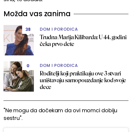
Možda vas zanima
DOM I PORODICA
38
Trudna Marija Kilibarda: U 44. godini
čeka prvo dete
DOM I PORODICA
0
Roditelji koji praktikuju ove 3 stvari
uništavaju samopouzdanje kod svoje
dece
"Ne mogu da dočekam da ovi momci dobiju
sestru".