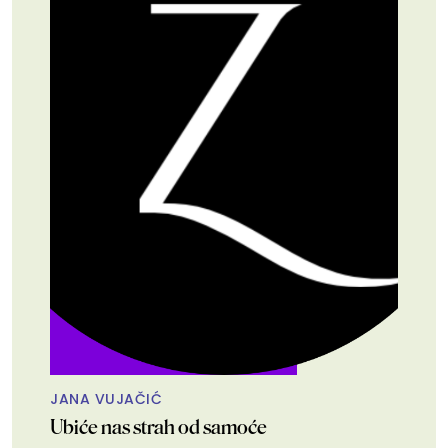
JANA VUJAČIĆ
Ubiće nas strah od samoće