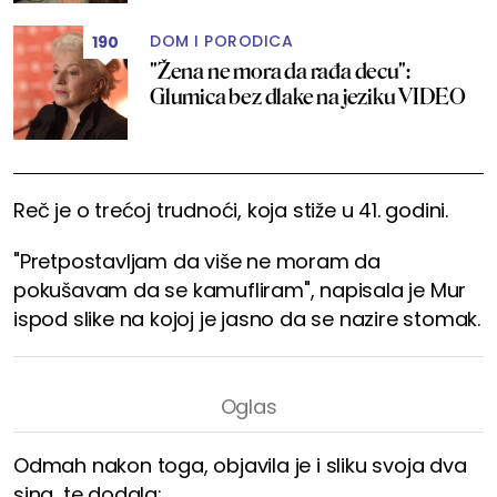
DOM I PORODICA
190
"Žena ne mora da rađa decu":
Glumica bez dlake na jeziku VIDEO
Reč je o trećoj trudnoći, koja stiže u 41. godini.
"Pretpostavljam da više ne moram da
pokušavam da se kamufliram", napisala je Mur
ispod slike na kojoj je jasno da se nazire stomak.
Odmah nakon toga, objavila je i sliku svoja dva
sina, te dodala: