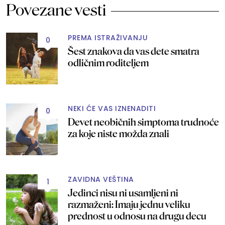
Povezane vesti
PREMA ISTRAŽIVANJU
0
Šest znakova da vas dete smatra
odličnim roditeljem
NEKI ĆE VAS IZNENADITI
0
Devet neobičnih simptoma trudnoće
za koje niste možda znali
ZAVIDNA VEŠTINA
1
Jedinci nisu ni usamljeni ni
razmaženi: Imaju jednu veliku
prednost u odnosu na drugu decu