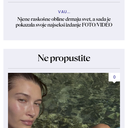
VAU...
Njene raskošne obline drmaju svet, a sada je
pokazala svoje najseksi izdanje FOTO/VIDEO
Ne propustite
0