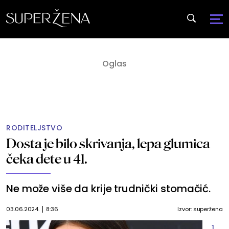
RODITELJSTVO
Dosta je bilo skrivanja, lepa glumica
čeka dete u 41.
Ne može više da krije trudnički stomačić.
03.06.2024.
8:36
Izvor: superžena
1