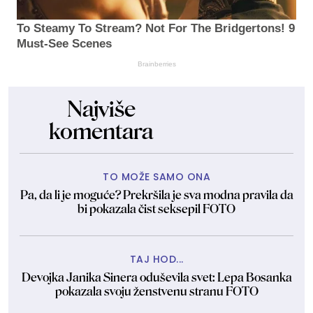
To Steamy To Stream? Not For The Bridgertons! 9
Must-See Scenes
Brainberries
Najviše
komentara
TO MOŽE SAMO ONA
Pa, da li je moguće? Prekršila je sva modna pravila da
bi pokazala čist seksepil FOTO
TAJ HOD...
Devojka Janika Sinera oduševila svet: Lepa Bosanka
pokazala svoju ženstvenu stranu FOTO