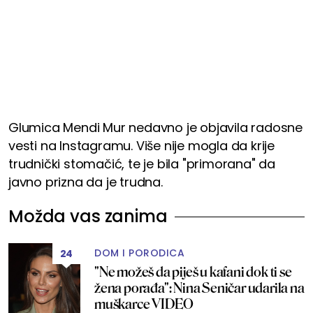
Glumica Mendi Mur nedavno je objavila radosne
vesti na Instagramu. Više nije mogla da krije
trudnički stomačić, te je bila "primorana" da
javno prizna da je trudna.
Možda vas zanima
DOM I PORODICA
24
"Ne možeš da piješ u kafani dok ti se
žena porađa": Nina Seničar udarila na
muškarce VIDEO