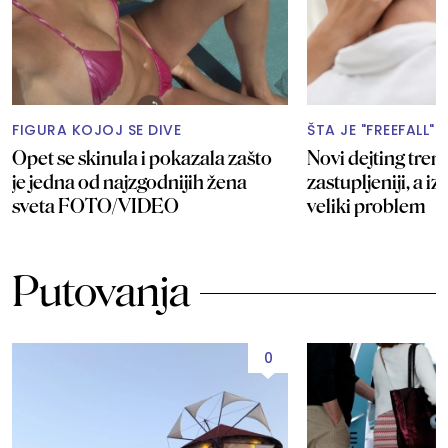
FIGURA KOJOJ SE DIVE
ŠTA JE "FREEFALL"?
Opet se skinula i pokazala zašto
Novi dejting trend
je jedna od najzgodnijih žena
zastupljeniji, a i
sveta FOTO/VIDEO
veliki problem
Putovanja
0