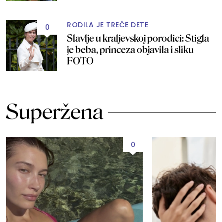
RODILA JE TREĆE DETE
0
Slavlje u kraljevskoj porodici: Stigla
je beba, princeza objavila i sliku
FOTO
Superžena
0