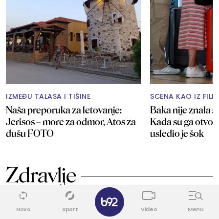
IZMEĐU TALASA I TIŠINE
SCENA KAO IZ FIL
Naša preporuka za letovanje:
Baka nije znala št
Jerisos – more za odmor, Atos za
Kada su ga otvor
dušu FOTO
usledio je šok
Zdravlje
✕
1
Novo
Sport
Video
Menu