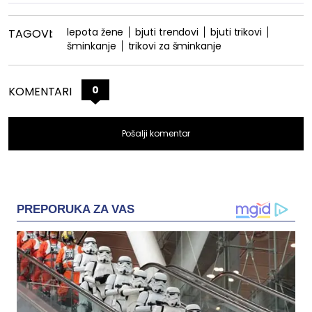
lepota žene
bjuti trendovi
bjuti trikovi
TAGOVI:
šminkanje
trikovi za šminkanje
0
KOMENTARI
Pošalji komentar
PREPORUKA ZA VAS