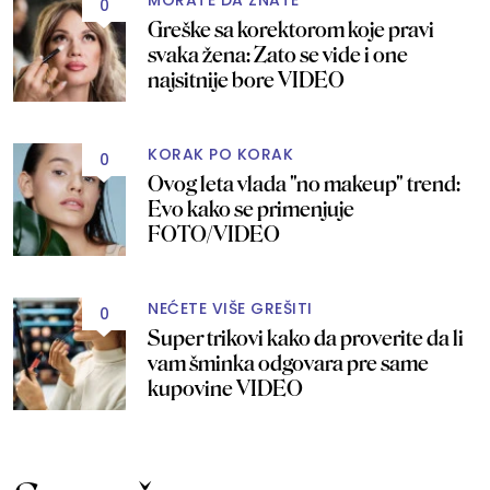
0
Greške sa korektorom koje pravi
svaka žena: Zato se vide i one
najsitnije bore VIDEO
KORAK PO KORAK
0
Ovog leta vlada "no makeup" trend:
Evo kako se primenjuje
FOTO/VIDEO
NEĆETE VIŠE GREŠITI
0
Super trikovi kako da proverite da li
vam šminka odgovara pre same
kupovine VIDEO