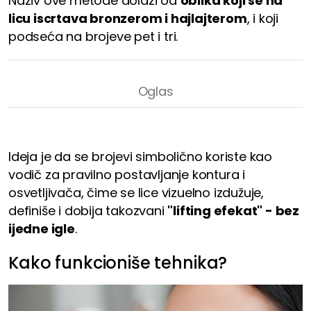
Naziv ove metode dolazi od
oblika koji se na
licu iscrtava bronzerom i hajlajterom
, i koji
podseća na brojeve pet i tri.
Ideja je da se brojevi simbolično koriste kao
vodič za pravilno postavljanje kontura i
osvetljivača, čime se lice vizuelno izdužuje,
definiše i dobija takozvani
"lifting efekat" - bez
ijedne igle
.
Kako funkcioniše tehnika?