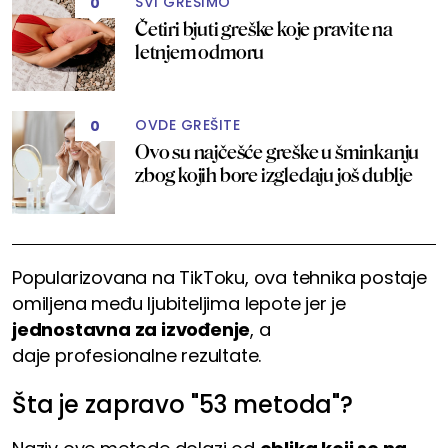
SVI GREŠIMO
0
Četiri bjuti greške koje pravite na
letnjem odmoru
OVDE GREŠITE
0
Ovo su najčešće greške u šminkanju
zbog kojih bore izgledaju još dublje
Popularizovana na TikToku, ova tehnika postaje
omiljena među ljubiteljima lepote jer je
jednostavna za izvođenje
, a
daje profesionalne rezultate.
Šta je zapravo "53 metoda"?