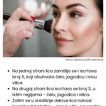
Olena Yakobchuk/Shutterstock
Na jednoj strani lica zamišlja se i iscrtava
broj 5, koji obuhvata čelo, jagodicu i ivicu
vilice.
Na drugoj strani lica iscrtava se broj 3, u
istim regijama - čelo, jagodica i vilica.
Zatim se u središnje delove lica nanosi