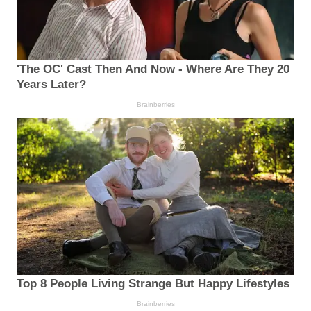
'The OC' Cast Then And Now - Where Are They 20
Years Later?
Brainberries
Top 8 People Living Strange But Happy Lifestyles
Brainberries