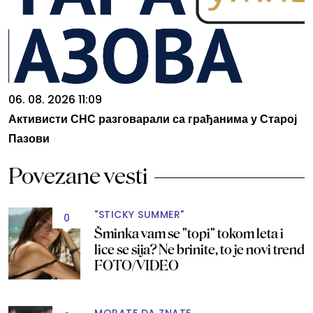
06. 08. 2026 11:09
Активисти СНС разговарали са грађанима у Старој
Пазови
Povezane vesti
"STICKY SUMMER"
0
Šminka vam se "topi" tokom leta i
lice se sija? Ne brinite, to je novi trend
FOTO/VIDEO
MORATE DA ZNATE