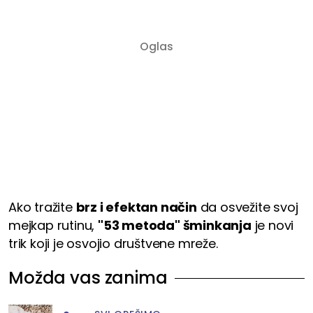
Ako tražite
brz i efektan način
da osvežite svoj
mejkap rutinu,
"53 metoda" šminkanja
je novi
trik koji je osvojio društvene mreže.
Možda vas zanima