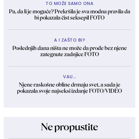
TO MOŽE SAMO ONA
Pa, da li je moguće? Prekršila je sva modna pravila da
bi pokazala čist seksepil FOTO
A I ZAŠTO BI?
Poslednjih dana ništa ne može da prođe bez njene
zategnute zadnjice FOTO
VAU...
Njene raskošne obline drmaju svet, a sada je
pokazala svoje najseksi izdanje FOTO/VIDEO
Ne propustite