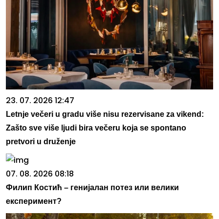
23. 07. 2026 12:47
Letnje večeri u gradu više nisu rezervisane za vikend:
Zašto sve više ljudi bira večeru koja se spontano
pretvori u druženje
07. 08. 2026 08:18
Филип Костић – генијалан потез или велики
експеримент?