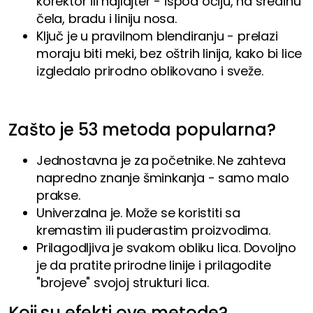
korektor ili hajlajter - ispod očiju, na sredinu
čela, bradu i liniju nosa.
Ključ je u pravilnom blendiranju - prelazi
moraju biti meki, bez oštrih linija, kako bi lice
izgledalo prirodno oblikovano i sveže.
Zašto je 53 metoda popularna?
Jednostavna je za početnike. Ne zahteva
napredno znanje šminkanja - samo malo
prakse.
Univerzalna je. Može se koristiti sa
kremastim ili puderastim proizvodima.
Prilagodljiva je svakom obliku lica. Dovoljno
je da pratite prirodne linije i prilagodite
"brojeve" svojoj strukturi lica.
Koji su efekti ove metode?