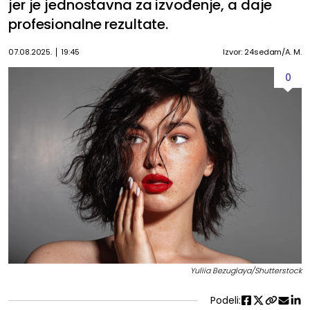
jer je jednostavna za izvođenje, a daje
profesionalne rezultate.
07.08.2025.
19:45
Izvor: 24sedam/A. M.
0
Yuliia Bezuglaya/Shutterstock
Podeli: