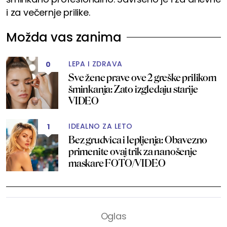
i za večernje prilike.
Možda vas zanima
LEPA I ZDRAVA
0
Sve žene prave ove 2 greške prilikom
šminkanja: Zato izgledaju starije
VIDEO
IDEALNO ZA LETO
1
Bez grudvica i lepljenja: Obavezno
primenite ovaj trik za nanošenje
maskare FOTO/VIDEO