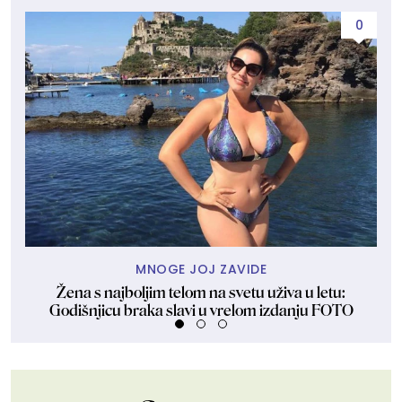
0
MNOGE JOJ ZAVIDE
Žena s najboljim telom na svetu uživa u letu:
Tr
Godišnjicu braka slavi u vrelom izdanju FOTO