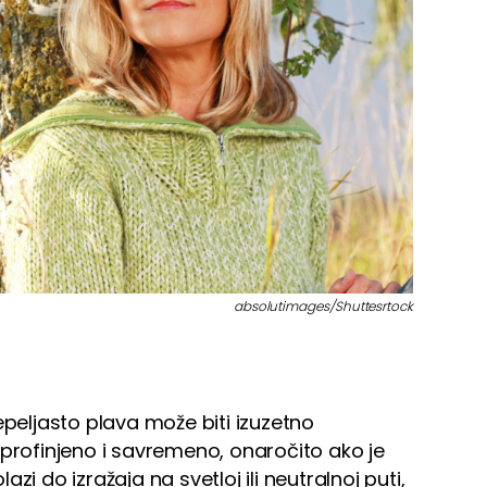
absolutimages/Shuttesrtock
epeljasto plava može biti izuzetno
 profinjeno i savremeno, onaročito ako je
zi do izražaja na svetloj ili neutralnoj puti,