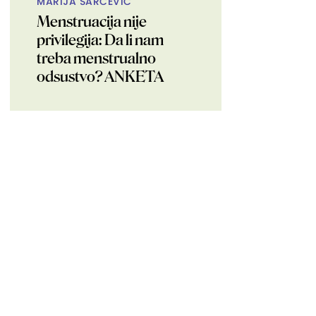
MARIJA ŠARČEVIĆ
Menstruacija nije
privilegija: Da li nam
treba menstrualno
odsustvo? ANKETA