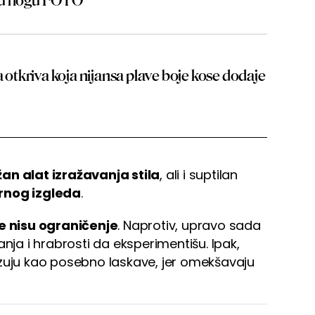
ju nogu FOTO
a otkriva koja nijansa plave boje kose dodaje
an alat izražavanja stila
, ali i suptilan
rnog izgleda
.
e nisu ograničenje
. Naprotiv, upravo sada
a i hrabrosti da eksperimentišu. Ipak,
azuju kao posebno laskave, jer omekšavaju