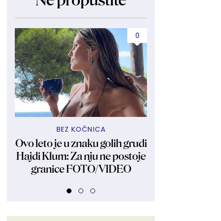
Ne propustite
0
BEZ KOČNICA
ASTR
Ovo leto je u znaku golih grudi
Dnevni horoskop 
Hajdi Klum: Za nju ne postoje
Device trpe 
granice FOTO/VIDEO
nezgodan dan za
a osta