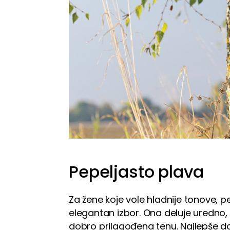
Pepeljasto plava
Za žene koje vole hladnije tonove, p
elegantan izbor. Ona deluje uredno,
dobro prilagođena tenu. Najlepše dola