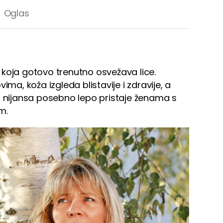
koja gotovo trenutno osvežava lice.
ima, koža izgleda blistavije i zdravije, a
a nijansa posebno lepo pristaje ženama s
m.