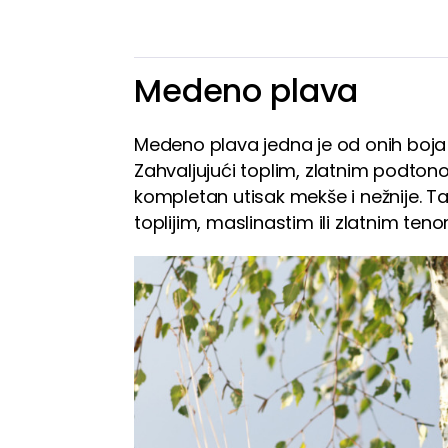
Medeno plava
Medeno plava jedna je od onih boja 
Zahvaljujući toplim, zlatnim podtonov
kompletan utisak mekše i nežnije. T
toplijim, maslinastim ili zlatnim teno