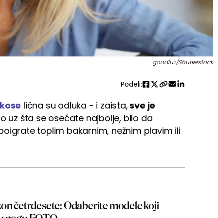
goodluz/Shutterstock
Podeli:
l kose
lična su odluka - i zaista,
sve je
no uz šta se osećate najbolje, bilo da
e poigrate toplim bakarnim, nežnim plavim ili
kon četrdesete: Odaberite modele koji