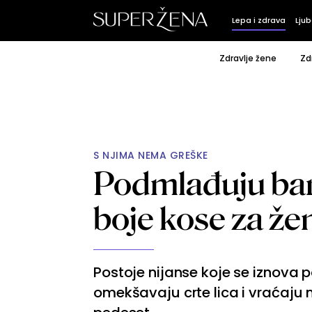
Lepa i zdrava
Ljub
Zdravlje žene
Zd
S NJIMA NEMA GREŠKE
Podmlađuju bar
boje kose za že
Postoje nijanse koje se iznova 
omekšavaju crte lica i vraćaju 