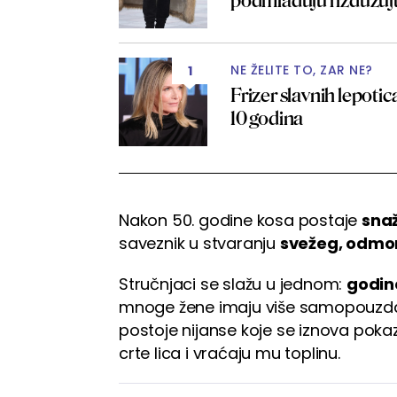
podmlađuju i izdužu
NE ŽELITE TO, ZAR NE?
1
Frizer slavnih lepotic
10 godina
Nakon 50. godine kosa postaje
snaž
saveznik u stvaranju
svežeg, odmo
Stručnjaci se slažu u jednom:
godin
mnoge žene imaju više samopouzdanj
postoje nijanse koje se iznova pok
crte lica i vraćaju mu toplinu.