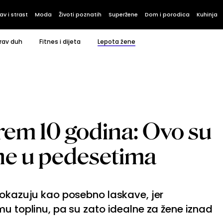
av i strast
Moda
Životi poznatih
Superžene
Dom i porodica
Kuhinja
rav duh
Fitnes i dijeta
Lepota žene
em 10 godina: Ovo su
ne u pedesetima
pokazuju kao posebno laskave, jer
mu toplinu, pa su zato idealne za žene iznad