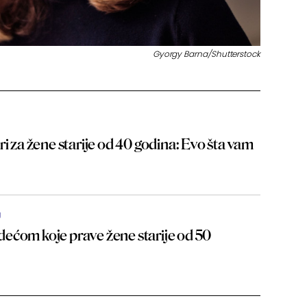
Gyorgy Barna/Shutterstock
ri za žene starije od 40 godina: Evo šta vam
U
ećom koje prave žene starije od 50