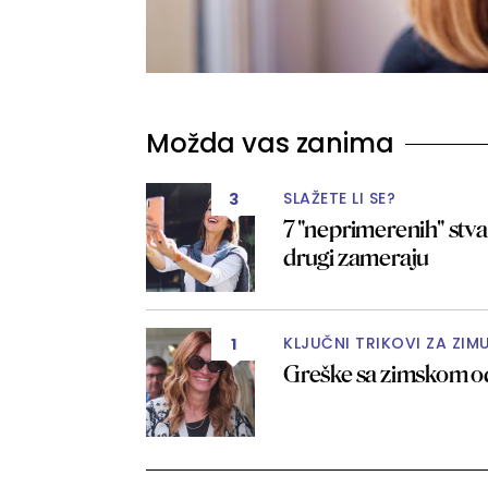
Možda vas zanima
SLAŽETE LI SE?
3
7 "neprimerenih" stva
drugi zameraju
KLJUČNI TRIKOVI ZA ZIM
1
Greške sa zimskom od