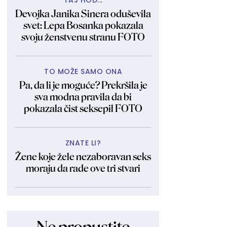
TAJ HOD...
Devojka Janika Sinera oduševila
svet: Lepa Bosanka pokazala
svoju ženstvenu stranu FOTO
TO MOŽE SAMO ONA
Pa, da li je moguće? Prekršila je
sva modna pravila da bi
pokazala čist seksepil FOTO
ZNATE LI?
Žene koje žele nezaboravan seks
moraju da rade ove tri stvari