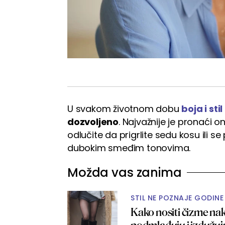
U svakom životnom dobu
boja i sti
dozvoljeno
. Najvažnije je pronaći o
odlučite da prigrlite sedu kosu ili s
dubokim smeđim tonovima.
Možda vas zanima
STIL NE POZNAJE GODINE
Kako nositi čizme na