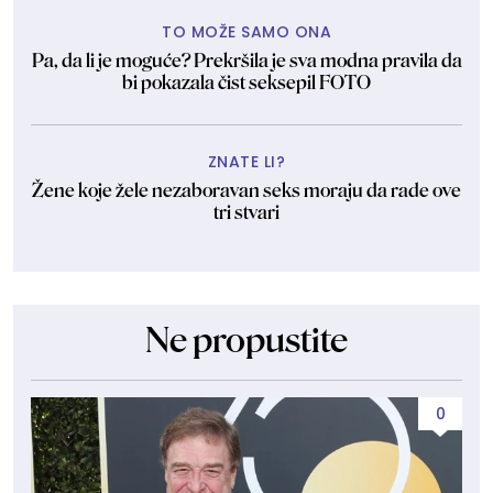
TO MOŽE SAMO ONA
Pa, da li je moguće? Prekršila je sva modna pravila da
bi pokazala čist seksepil FOTO
ZNATE LI?
Žene koje žele nezaboravan seks moraju da rade ove
tri stvari
Ne propustite
0