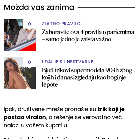
Možda vas zanima
ZLATNO PRAVILO
0
Zaboravite ova 4 pravila o parfemima
– samo jedno je zaista važno
I DALJE SU NESTVARNE
0
Bjuti trikovi supermodela 90-ih zbog
kojih i danas izgledaju kao boginje
lepote
Ipak, društvene mreže pronašle su
trik koji je
postao viralan
, a rešenje se verovatno već
nalazi u vašem kupatilu.