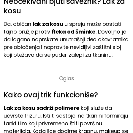
Neočekivani bjuti saveznik? Lak za
kosu
Da, običan
lak za kosu
u spreju može postati
tajno oružje protiv
fleka od šminke
. Dovoljno je
da lagano naprskate unutrašnji deo okovratnika
pre oblačenja i napravite nevidljivi zaštitni sloj
koji otežava da se puder zalepi za tkaninu.
Kako ovaj trik funkcioniše?
Lak za kosu sadrži polimere
koji služe da
učvrste frizuru. Isti ti sastojci na tkanini formiraju
tanki film koji privremeno štiti površinu
materijala. Kada lice dodirne kragnu, makeup se