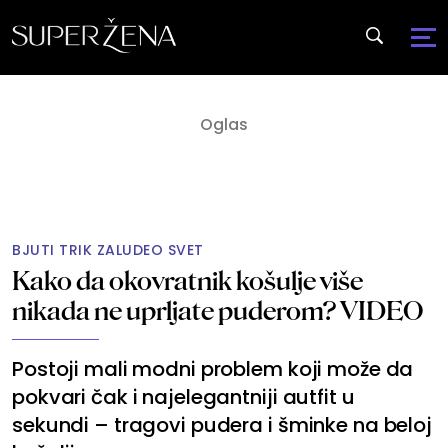
BJUTI TRIK ZALUDEO SVET
Kako da okovratnik košulje više
nikada ne uprljate puderom? VIDEO
Postoji mali modni problem koji može da
pokvari čak i najelegantniji autfit u
sekundi – tragovi pudera i šminke na beloj