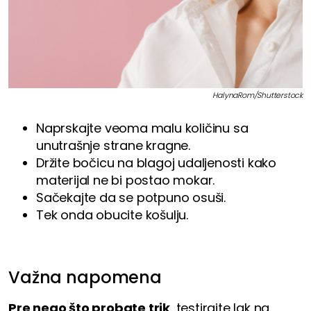
HalynaRom/Shutterstock
Naprskajte veoma malu količinu sa
unutrašnje strane kragne.
Držite bočicu na blagoj udaljenosti kako
materijal ne bi postao mokar.
Sačekajte da se potpuno osuši.
Tek onda obucite košulju.
Važna napomena
Pre nego što probate trik
, testirajte lak na