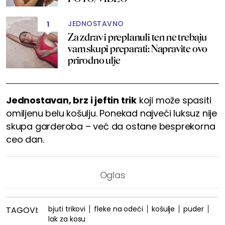
JEDNOSTAVNO
1
Za zdrav i preplanuli ten ne trebaju
vam skupi preparati: Napravite ovo
prirodno ulje
Jednostavan, brz i jeftin trik
koji može spasiti
omiljenu belu košulju. Ponekad najveći luksuz nije
skupa garderoba – već da ostane besprekorna
ceo dan.
bjuti trikovi
fleke na odeći
košulje
puder
TAGOVI:
lak za kosu