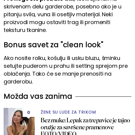
skrivenom delu garderobe, posebno ako je u
pitanju svila, vuna ili osetljiv materijal. Neki
proizvodi mogu ostaviti trag ili promeniti
teksturu tkanine.
Bonus savet za "clean look"
Ako nosite rolku, košulju ili usku bluzu, šminku
setujte puderom u prahu ili setting sprejom pre
oblačenja. Tako će se manje prenositi na
garderobu.
Možda vas zanima
ŽENE SU LUDE ZA TRIKOM
0
Bez muke: Lepak za trepavice je tajno
oružje za savršene pramenove
FOTO/VIDEO