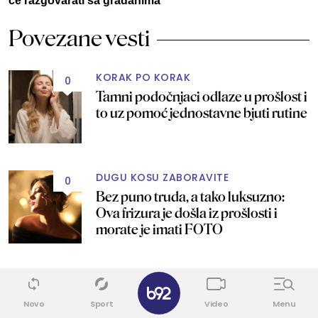
će razgovarati sa građanima
Povezane vesti
KORAK PO KORAK
0
Tamni podočnjaci odlaze u prošlost i
to uz pomoć jednostavne bjuti rutine
DUGU KOSU ZABORAVITE
0
Bez puno truda, a tako luksuzno:
Ova frizura je došla iz prošlosti i
morate je imati FOTO
I TO ZA SAMO PAR MINUTA
✕
0
Pramenovi bez farbanja i oštećenja
Novo
Sport
Video
Menu
kose: Žene su poludele za ovim