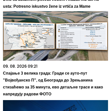
usta: Potresno iskustvo žene iz vrtića za Mame
09. 08. 2026 09:21
Спајање 3 велика града: Гради се ауто-пут
"Војвођанско П", од Београда до Зрењанина
стизаћемо за 35 минута, ево детаљне трасе и како
напредују радови ФОТО