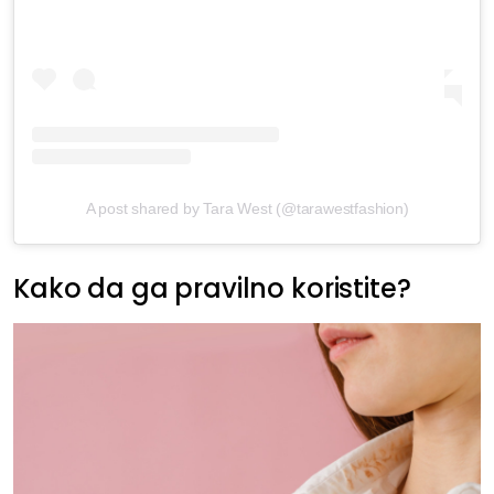
A post shared by Tara West (@tarawestfashion)
Kako da ga pravilno koristite?