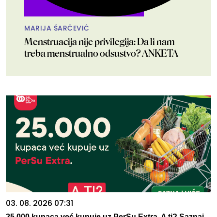
MARIJA ŠARČEVIĆ
Menstruacija nije privilegija: Da li nam
treba menstrualno odsustvo? ANKETA
03. 08. 2026 07:31
25.000 kupaca već kupuje uz PerSu Extra. A ti? Saznaj