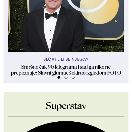
SEĆATE LI SE NJEGA?
Smršao čak 90 kilograma i sad ga niko ne
Št
prepoznaje: Slavni glumac šokirao izgledom FOTO
Superstav