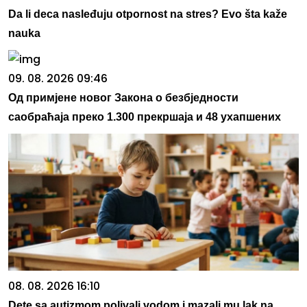
Da li deca nasleđuju otpornost na stres? Evo šta kaže
nauka
09. 08. 2026 09:46
Од примјене новог Закона о безбједности
саобраћаја преко 1.300 прекршаја и 48 ухапшених
08. 08. 2026 16:10
Dete sa autizmom polivali vodom i mazali mu lak na