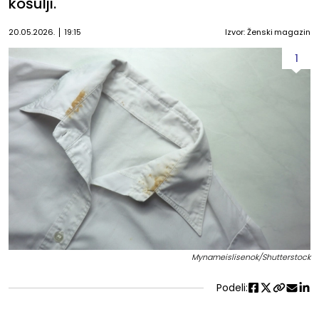
košulji.
20.05.2026.
19:15
Izvor: Ženski magazin
1
Mynameislisenok/Shutterstock
Podeli: