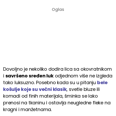
Dovoljno je nekoliko dodira lica sa okovratnikom
i
savršeno sređen luk
odjednom više ne izgleda
tako luksuzno. Posebno kada su u pitanju
bele
košulje koje su večni klasik
, svetle bluze ili
komadi od finih materijala, šminka se lako
prenosi na tkaninu i ostavlja neugledne fleke na
kragni i manžetnama.