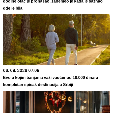
godine otac je pronašao, zanemeo je kada je saznao
gde je bila
06. 08. 2026 07:08
Evo u kojim banjama važi vaučer od 10.000 dinara -
kompletan spisak destinacija u Srbiji