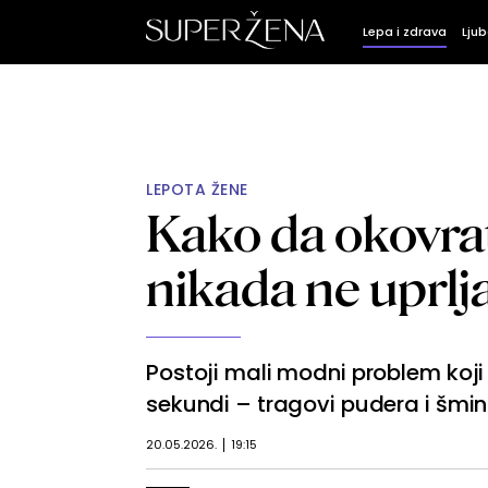
Lepa i zdrava
Ljub
LEPOTA ŽENE
Kako da okovrat
nikada ne uprl
Postoji mali modni problem koji 
sekundi – tragovi pudera i šmink
20.05.2026.
19:15