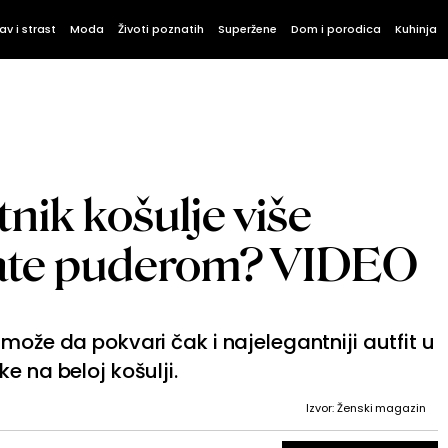
av i strast
Moda
Životi poznatih
Superžene
Dom i porodica
Kuhinja
nik košulje više
jate puderom? VIDEO
može da pokvari čak i najelegantniji autfit u
e na beloj košulji.
Izvor: Ženski magazin