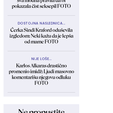
sva modna pravila da bi
pokazala čist seksepil FOTO
DOSTOJNA NASLEDNICA...
Ćerka Sindi Kraford oduševila
izgledom: Neki kažu da je lepša
od mame FOTO
NIJE LOŠE...
Karlos Alkaras drastično
promenio imidž: Ljudi masovno
komentarišu njegovu odluku
FOTO
Ne propustite