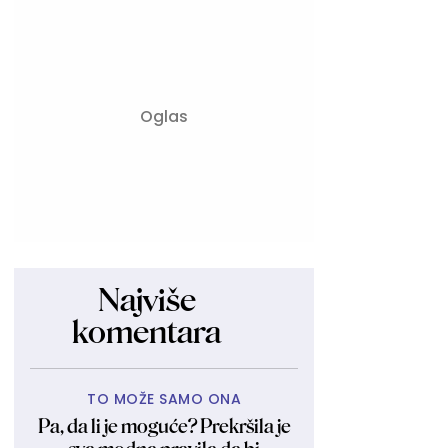
Najviše
komentara
TO MOŽE SAMO ONA
Pa, da li je moguće? Prekršila je