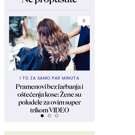
0
I TO ZA SAMO PAR MINUTA
VRATITE SE FI
Pramenovi bez farbanja i
Plivanje i mršav
oštećenja kose: Žene su
istina koje će v
poludele za ovim super
trikom VIDEO