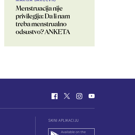
Menstruacija nije
privilegija: Da li nam
treba menstrualno
odsustvo? ANKETA
SKINI APLIKACIJU