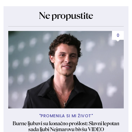
Ne propustite
0
"PROMENILA SI MI ŽIVOT"
Burne ljubavi su konačno prošlost: Slavni lepotan
sada ljubi Nejmarovu bivšu VIDEO