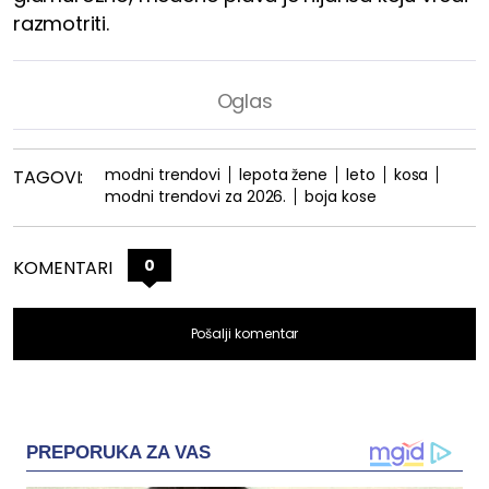
razmotriti.
modni trendovi
lepota žene
leto
kosa
TAGOVI:
modni trendovi za 2026.
boja kose
0
KOMENTARI
Pošalji komentar
PREPORUKA ZA VAS