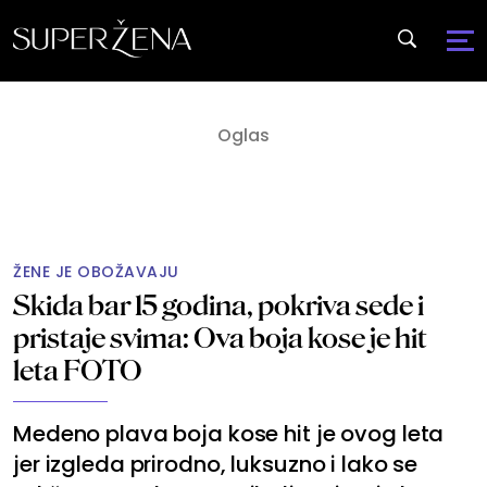
ŽENE JE OBOŽAVAJU
Skida bar 15 godina, pokriva sede i
pristaje svima: Ova boja kose je hit
leta FOTO
Medeno plava boja kose hit je ovog leta
jer izgleda prirodno, luksuzno i lako se