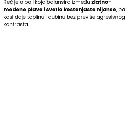
Reč je o boji koja balansira između
zlatno-
medene plave i svetlo kestenjaste nijanse
, pa
kosi daje toplinu i dubinu bez previše agresivnog
kontrasta.