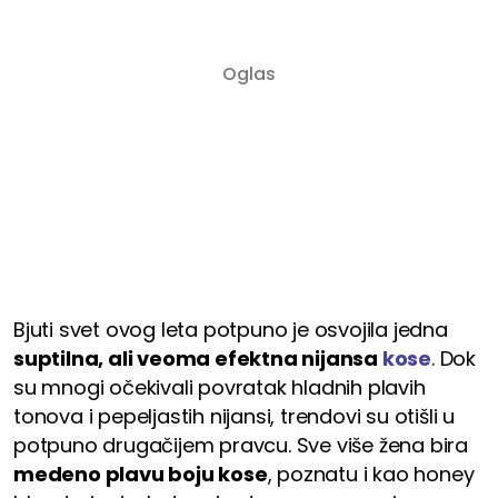
Bjuti svet ovog leta potpuno je osvojila jedna
suptilna, ali veoma efektna nijansa
kose
. Dok
su mnogi očekivali povratak hladnih plavih
tonova i pepeljastih nijansi, trendovi su otišli u
potpuno drugačijem pravcu. Sve više žena bira
medeno plavu boju kose
, poznatu i kao honey