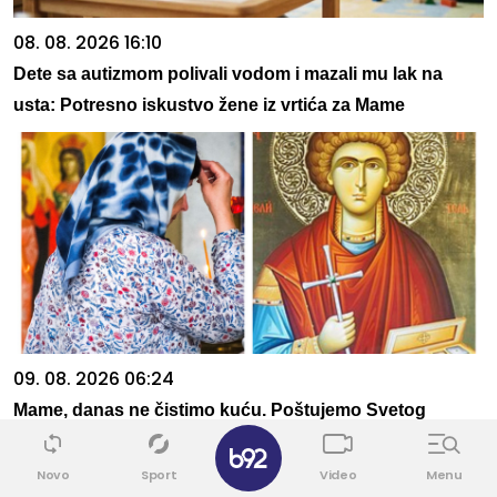
08. 08. 2026 16:10
Dete sa autizmom polivali vodom i mazali mu lak na
usta: Potresno iskustvo žene iz vrtića za Mame
09. 08. 2026 06:24
Mame, danas ne čistimo kuću. Poštujemo Svetog
✕
Panteliju
Novo
Sport
Video
Menu