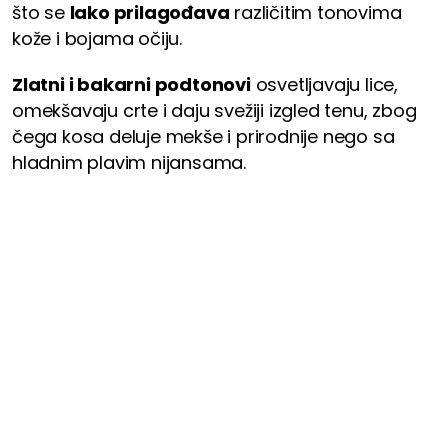
što se
lako prilagođava
različitim tonovima
kože i bojama očiju.
Zlatni i bakarni podtonovi
osvetljavaju lice,
omekšavaju crte i daju svežiji izgled tenu, zbog
čega kosa deluje mekše i prirodnije nego sa
hladnim plavim nijansama.