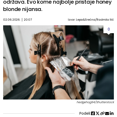
održava. Evo kome najbolje pristaje honey
blonde nijansa.
02.06.2026.
20:07
Izvor: Lepa&Srećna/Radmila Ilić
0
hedgehog94/Shutterstock
Podeli: