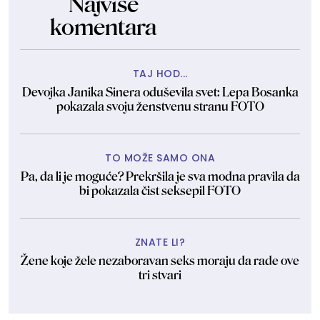
Najviše
komentara
TAJ HOD...
Devojka Janika Sinera oduševila svet: Lepa Bosanka
pokazala svoju ženstvenu stranu FOTO
TO MOŽE SAMO ONA
Pa, da li je moguće? Prekršila je sva modna pravila da
bi pokazala čist seksepil FOTO
ZNATE LI?
Žene koje žele nezaboravan seks moraju da rade ove
tri stvari