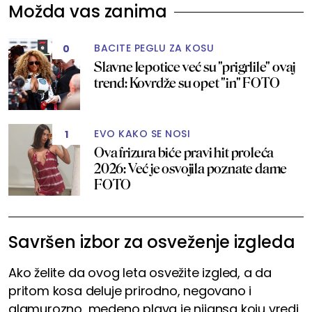
Možda vas zanima
BACITE PEGLU ZA KOSU
0
Slavne lepotice već su "prigrlile" ovaj
trend: Kovrdže su opet "in" FOTO
EVO KAKO SE NOSI
1
Ova frizura biće pravi hit proleća
2026: Već je osvojila poznate dame
FOTO
Savršen izbor za osveženje izgleda
Ako želite da ovog leta osvežite izgled, a da
pritom kosa deluje prirodno, negovano i
glamurozno, medeno plava je nijansa koju vredi