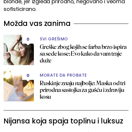
blonde, jer izgleda prirodno, negovano i veoma
sofisticirano.
Možda vas zanima
SVI GREŠIMO
0
Greške zbog kojih se farba brzo ispira
sa sede kose: Evo kako da vam traje
duže
MORATE DA PROBATE
0
Ruskinje znaju najbolje: Maska od tri
prirodna sastojka za gušću i zdraviju
kosu
Nijansa koja spaja toplinu i luksuz