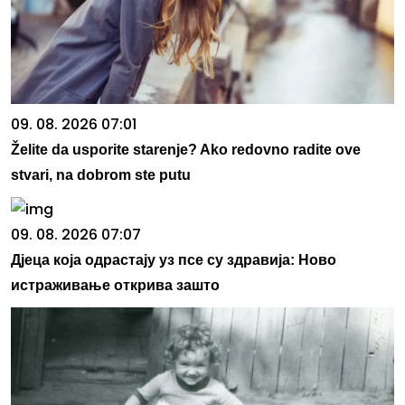
09. 08. 2026 07:01
Želite da usporite starenje? Ako redovno radite ove
stvari, na dobrom ste putu
09. 08. 2026 07:07
Дјеца која одрастају уз псе су здравија: Ново
истраживање открива зашто