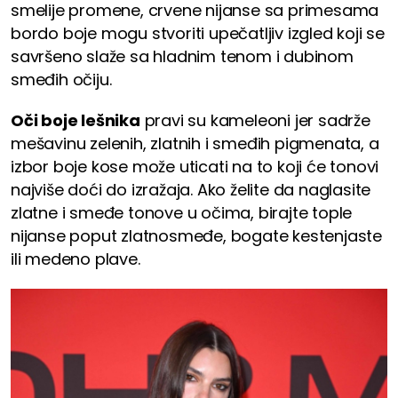
smelije promene, crvene nijanse sa primesama
bordo boje mogu stvoriti upečatljiv izgled koji se
savršeno slaže sa hladnim tenom i dubinom
smeđih očiju.
Oči boje lešnika
pravi su kameleoni jer sadrže
mešavinu zelenih, zlatnih i smeđih pigmenata, a
izbor boje kose može uticati na to koji će tonovi
najviše doći do izražaja. Ako želite da naglasite
zlatne i smeđe tonove u očima, birajte tople
nijanse poput zlatnosmeđe, bogate kestenjaste
ili medeno plave.