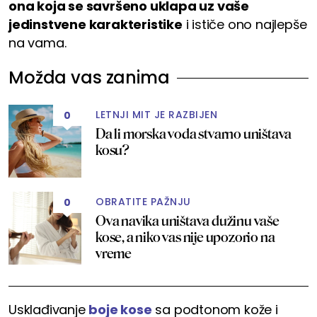
ona koja se savršeno uklapa uz vaše
jedinstvene karakteristike
i ističe ono najlepše
na vama.
Možda vas zanima
LETNJI MIT JE RAZBIJEN
0
Da li morska voda stvarno uništava
kosu?
OBRATITE PAŽNJU
0
Ova navika uništava dužinu vaše
kose, a niko vas nije upozorio na
vreme
Usklađivanje
boje kose
sa podtonom kože i