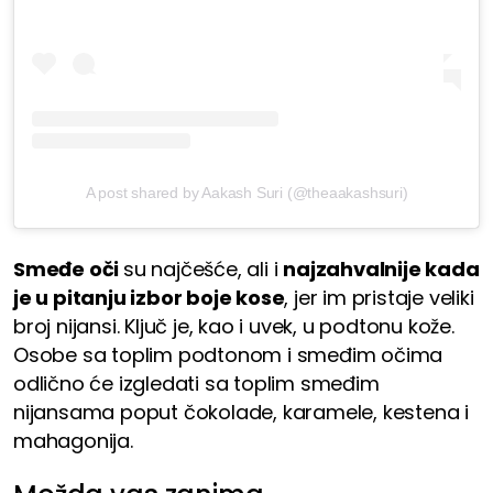
A post shared by Aakash Suri (@theaakashsuri)
Smeđe oči
su najčešće, ali i
najzahvalnije kada
je u pitanju izbor boje kose
, jer im pristaje veliki
broj nijansi. Ključ je, kao i uvek, u podtonu kože.
Osobe sa toplim podtonom i smeđim očima
odlično će izgledati sa toplim smeđim
nijansama poput čokolade, karamele, kestena i
mahagonija.