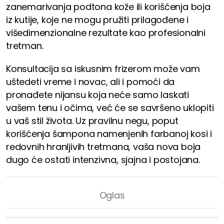
zanemarivanja podtona kože ili korišćenja boja
iz kutije, koje ne mogu pružiti prilagođene i
višedimenzionalne rezultate kao profesionalni
tretman.
Konsultacija sa iskusnim frizerom može vam
uštedeti vreme i novac, ali i pomoći da
pronađete nijansu koja neće samo laskati
vašem tenu i očima, već će se savršeno uklopiti
u vaš stil života. Uz pravilnu negu, poput
korišćenja šampona namenjenih farbanoj kosi i
redovnih hranljivih tretmana, vaša nova boja
dugo će ostati intenzivna, sjajna i postojana.