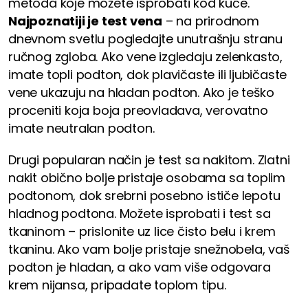
metoda koje možete isprobati kod kuće.
Najpoznatiji je test vena
– na prirodnom
dnevnom svetlu pogledajte unutrašnju stranu
ručnog zgloba. Ako vene izgledaju zelenkasto,
imate topli podton, dok plavičaste ili ljubičaste
vene ukazuju na hladan podton. Ako je teško
proceniti koja boja preovladava, verovatno
imate neutralan podton.
Drugi popularan način je test sa nakitom. Zlatni
nakit obično bolje pristaje osobama sa toplim
podtonom, dok srebrni posebno ističe lepotu
hladnog podtona. Možete isprobati i test sa
tkaninom – prislonite uz lice čisto belu i krem
tkaninu. Ako vam bolje pristaje snežnobela, vaš
podton je hladan, a ako vam više odgovara
krem nijansa, pripadate toplom tipu.