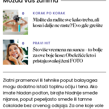
Možda vas zanima
KORAK PO KORAK
0
Mislite da radite sve kako treba, ali
kosa i dalje ne raste? Evo gde grešite
PRAVI HIT
0
Što više vremena na suncu – to bolje
za ove boje kose: Obeležiće leto i
pristaju svakoj ženi FOTO
Zlatni pramenovi ili tehnike poput balayagea
mogu dodatno istaći toplinu očiju i tena. Ako
imate hladan podton, birajte hladnije smeđe
nijanse, poput pepeljasto smeđe ili tamne
čokolade bez crvenog odsjaja. Za one koje vole