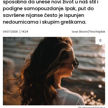
sposobna da unese novi život u naš stil i
podigne samopouzdanje. Ipak, put do
savršene nijanse često je ispunjen
nedoumicama i skupim greškama.
04.07.2026.
14:24
Izvor: Diva.hr/Tina Hajduk
0
Shutterstock/shchus