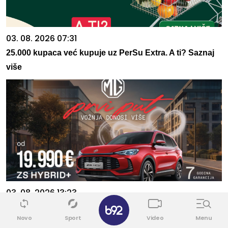
03. 08. 2026 07:31
25.000 kupaca već kupuje uz PerSu Extra. A ti? Saznaj
više
03. 08. 2026 13:23
✕
Hibrid broj 1 koji osvaja Evropu, sada po specijalnoj
Novo
Sport
Video
Menu
akcijskoj ceni od 19.990€ do 31.8.