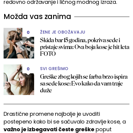
redovno održavanje i ličnog modnog izraza.
Možda vas zanima
ŽENE JE OBOŽAVAJU
0
Skida bar 15 godina, pokriva sede i
pristaje svima: Ova boja kose je hit leta
FOTO
SVI GREŠIMO
0
Greške zbog kojih se farba brzo ispira
sa sede kose: Evo kako da vam traje
duže
Drastične promene najbolje je uvoditi
postepeno kako bi se sačuvalo zdravlje kose, a
važno je izbegavati česte greške
poput