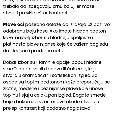
trebalo da izbegavaju crnu boju, jer može
stvoriti previše oštar kontrast.
Plave oči
posebno dolaze do izražaja uz pažljivo
odabranu boju kose. Ako imate hladan podton
kože, najbolji izbor su hladne, pepeljaste i
platinasto plave nijanse koje će vašem pogledu
dati ledenu i prodornu notu.
Dobar izbor su i tamnije opcije, poput hladne
smeđe bez crvenih tonova ili čak crne, koje
stvaraju dramatičan i sofisticiran izgled. Za
osobe sa toplim podtonom kože preporučuju se
zlatne, medene i bež nijanse plave koje unose
toplinu i sjaj u celokupan izgled. Bogate smeđe
boje i bakarnocrveni tonovi takođe stvaraju
prelep kontrast koji dodatno naglašava