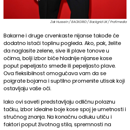
Zak Hussein / BACKGRID / Backgrid UK / Profimedia
Bakarne i druge crvenkaste nijanse takođe će
dodatno istaći toplinu pogleda. Ako, pak, želite
da naglasite zelene, sive ili plave tonove u
očima, bolji izbor biće hladnije nijanse kose
poput pepeljasto smeđe ili pepeljasto plave.
Ova fleksibilnost omogućava vam da se
poigrate bojama i suptilno promenite utisak koji
ostavljaju vaše oči.
Iako ovi saveti predstavljaju odličnu polaznu
tačku, izbor idealne boje kose spoj je umetnosti i
stručnog znanja. Na konačnu odluku utiču i
faktori poput životnog stila, spremnosti na