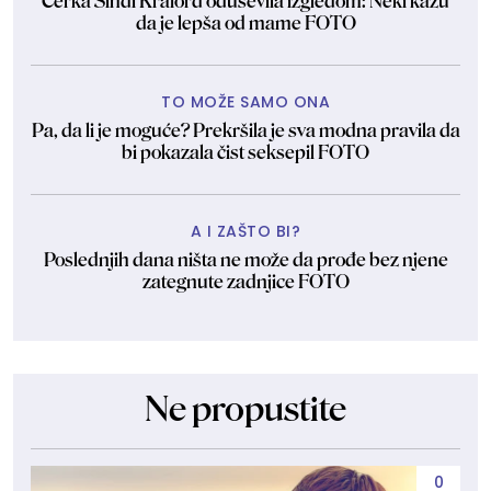
Ćerka Sindi Kraford oduševila izgledom: Neki kažu
da je lepša od mame FOTO
TO MOŽE SAMO ONA
Pa, da li je moguće? Prekršila je sva modna pravila da
bi pokazala čist seksepil FOTO
A I ZAŠTO BI?
Poslednjih dana ništa ne može da prođe bez njene
zategnute zadnjice FOTO
Ne propustite
0