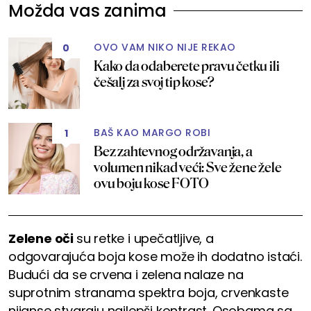
Možda vas zanima
OVO VAM NIKO NIJE REKAO
0
Kako da odaberete pravu četku ili
češalj za svoj tip kose?
BAŠ KAO MARGO ROBI
1
Bez zahtevnog održavanja, a
volumen nikad veći: Sve žene žele
ovu boju kose FOTO
Zelene oči
su retke i upečatljive, a
odgovarajuća boja kose može ih dodatno istaći.
Budući da se crvena i zelena nalaze na
suprotnim stranama spektra boja, crvenkaste
nijanse stvaraju najlepši kontrast. Osobama sa