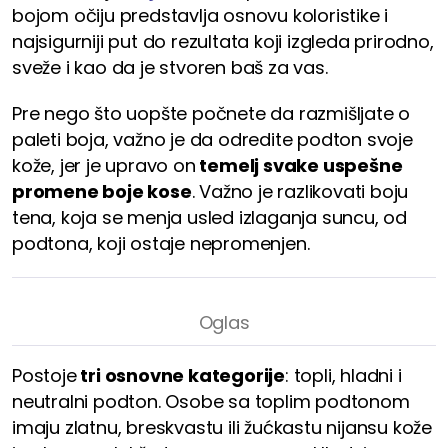
bojom očiju predstavlja osnovu koloristike i
najsigurniji put do rezultata koji izgleda prirodno,
sveže i kao da je stvoren baš za vas.
Pre nego što uopšte počnete da razmišljate o
paleti boja, važno je da odredite podton svoje
kože, jer je upravo on
temelj svake uspešne
promene boje kose
. Važno je razlikovati boju
tena, koja se menja usled izlaganja suncu, od
podtona, koji ostaje nepromenjen.
Postoje
tri osnovne kategorije
: topli, hladni i
neutralni podton. Osobe sa toplim podtonom
imaju zlatnu, breskvastu ili žućkastu nijansu kože