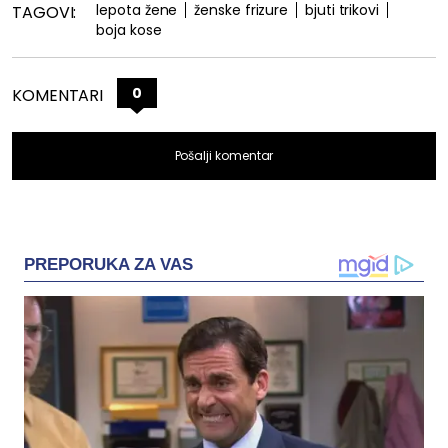
lepota žene
ženske frizure
bjuti trikovi
TAGOVI:
boja kose
0
KOMENTARI
Pošalji komentar
PREPORUKA ZA VAS