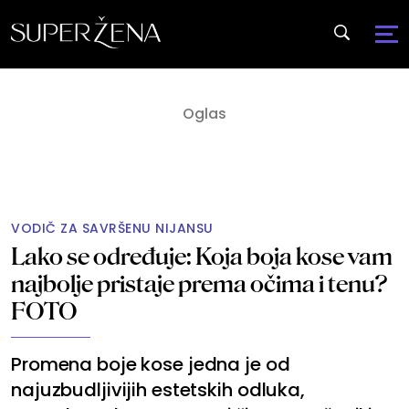
VODIČ ZA SAVRŠENU NIJANSU
Lako se određuje: Koja boja kose vam
najbolje pristaje prema očima i tenu?
FOTO
Promena boje kose jedna je od
najuzbudljivijih estetskih odluka,