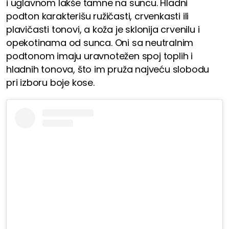
i uglavnom lakše tamne na suncu. Hladni
podton karakterišu ružičasti, crvenkasti ili
plavičasti tonovi, a koža je sklonija crvenilu i
opekotinama od sunca. Oni sa neutralnim
podtonom imaju uravnotežen spoj toplih i
hladnih tonova, što im pruža najveću slobodu
pri izboru boje kose.