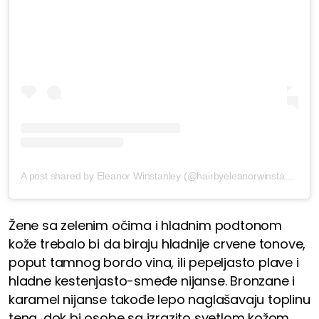
A post shared by Eleanor Winstanley (@hairbyeleanorwinstanley)
Žene sa zelenim očima i hladnim podtonom
kože trebalo bi da biraju hladnije crvene tonove,
poput tamnog bordo vina, ili pepeljasto plave i
hladne kestenjasto-smeđe nijanse. Bronzane i
karamel nijanse takođe lepo naglašavaju toplinu
tena, dok bi osobe sa izrazito svetlom kožom