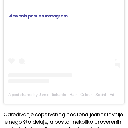
View this post on Instagram
A post shared by Jamie Richards - Hair - Colour - Social - Education (@jdixhair)
Određivanje sopstvenog podtona jednostavnije
je nego što deluje, a postoji nekoliko proverenih