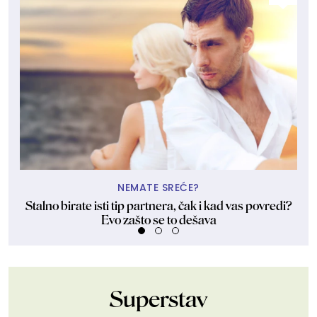
NEMATE SREĆE?
Stalno birate isti tip partnera, čak i kad vas povredi?
Evo zašto se to dešava
Superstav