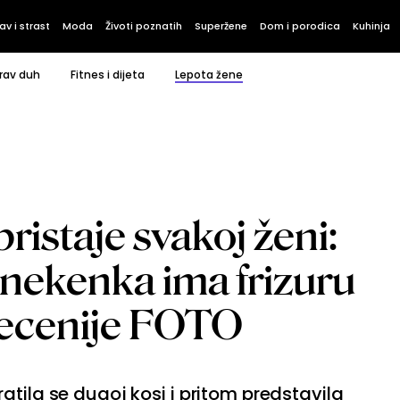
av i strast
Moda
Životi poznatih
Superžene
Dom i porodica
Kuhinja
rav duh
Fitnes i dijeta
Lepota žene
ristaje svakoj ženi:
anekenka ima frizuru
 decenije FOTO
atila se dugoj kosi i pritom predstavila