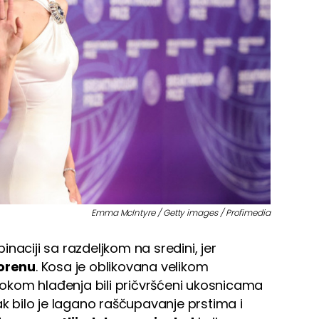
Emma McIntyre / Getty images / Profimedia
naciji sa razdeljkom na sredini, jer
orenu
. Kosa je oblikovana velikom
kom hlađenja bili pričvršćeni ukosnicama
ak bilo je lagano raščupavanje prstima i