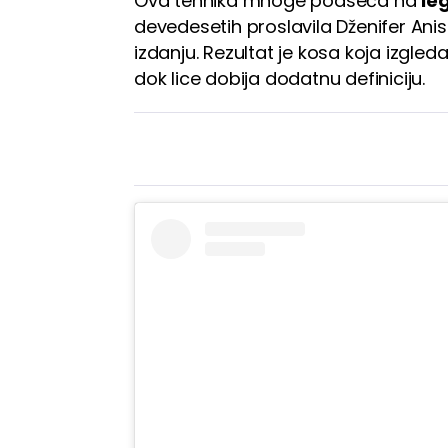
Ova tehnika mnoge podseća na
le
devedesetih proslavila Dženifer Ani
izdanju. Rezultat je kosa koja izgled
dok lice dobija dodatnu definiciju.