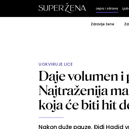
Lepa i zdrava
Ljub
Zdravlje žene
Zd
UOKVIRUJE LICE
Daje volumen i p
Najtraženija m
koja će biti hit
Nakon duže pauze, Điđi Hadid vr