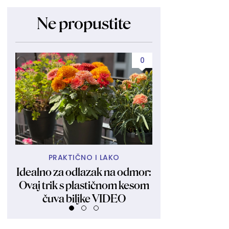
Ne propustite
0
PRAKTIČNO I LAKO
PUCA OD SE
Idealno za odlazak na odmor:
Može li vrelij
Ovaj trik s plastičnom kesom
Minijaturni bik
čuva biljke VIDEO
prekrio njenu 