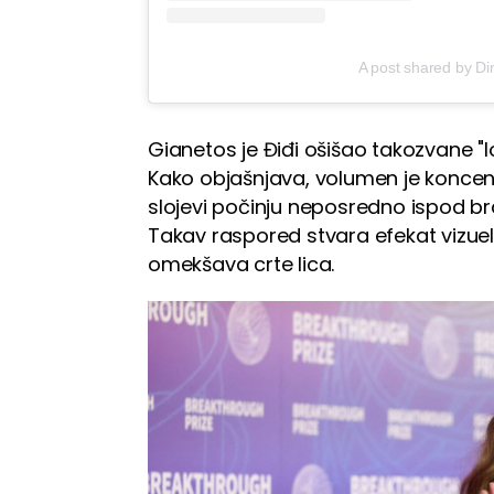
A post shared by Dim
Gianetos je Điđi ošišao takozvane "
Kako objašnjava, volumen je koncent
slojevi počinju neposredno ispod b
Takav raspored stvara efekat vizuel
omekšava crte lica.