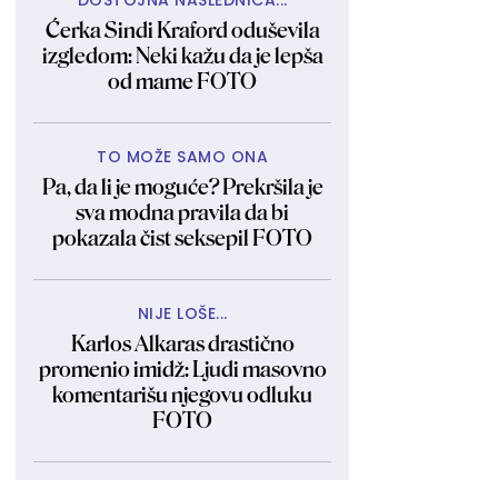
DOSTOJNA NASLEDNICA...
Ćerka Sindi Kraford oduševila
izgledom: Neki kažu da je lepša
od mame FOTO
TO MOŽE SAMO ONA
Pa, da li je moguće? Prekršila je
sva modna pravila da bi
pokazala čist seksepil FOTO
NIJE LOŠE...
Karlos Alkaras drastično
promenio imidž: Ljudi masovno
komentarišu njegovu odluku
FOTO