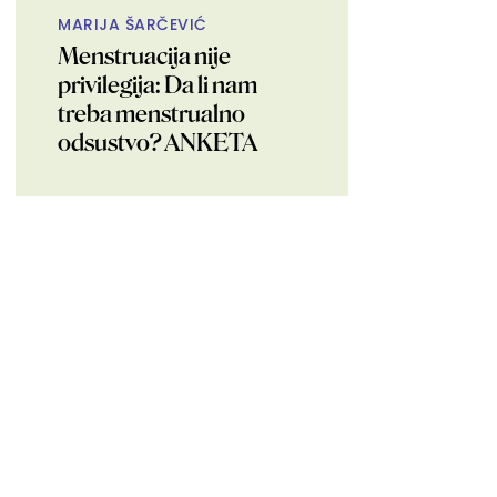
MARIJA ŠARČEVIĆ
Menstruacija nije
privilegija: Da li nam
treba menstrualno
odsustvo? ANKETA