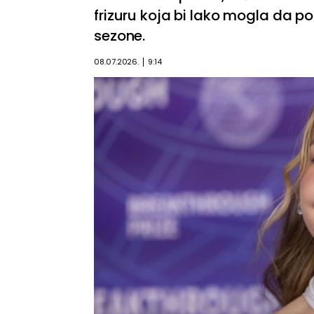
frizuru koja bi lako mogla da p
sezone.
08.07.2026.
9:14