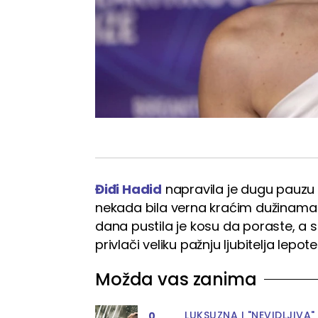
Điđi Hadid
napravila je dugu pauzu o
nekada bila verna kraćim dužinama 
dana pustila je kosu da poraste, a 
privlači veliku pažnju ljubitelja lepote
Možda vas zanima
LUKSUZNA I "NEVIDLJIVA"
0