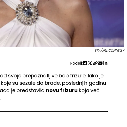
EPA/JILL CONNELLY
Podeli:
d svoje prepoznatljive bob frizure. Iako je
koje su sezale do brade, poslednjih godinu
sada je predstavila
novu frizuru
koja već
.