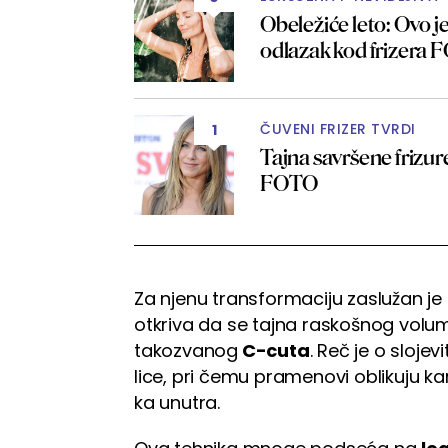
Obeležiće leto: Ovo j
odlazak kod frizera
ČUVENI FRIZER TVRDI
1
Tajna savršene frizur
FOTO
Za njenu transformaciju zaslužan je d
otkriva da se tajna raskošnog volum
takozvanog
C-cuta
. Reč je o sloje
lice, pri čemu pramenovi oblikuju ka
ka unutra.