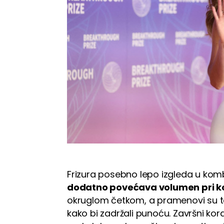
Frizura posebno lepo izgleda u kombi
dodatno povećava volumen pri k
okruglom četkom, a pramenovi su to
kako bi zadržali punoću. Završni kor