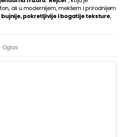
gendarnu frizuru "Rejčel"
, koju je
ston, ali u modernijem, mekšem i prirodnijem
a
bujnije, pokretljivije i bogatije teksture
,