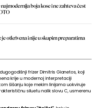
e najmodernija boja kose i ne zahteva čest
 FOTO
e je otkrivena i nije u skupim preparatima
ugogodišnji frizer Dimitris Gianetos, koji
ena krije u modernoj interpretaciji
vitom šišanju koje mekim linijama uokviruje
rakterističnu siluetu nalik slovu C, usmerenu