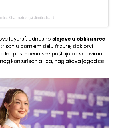
itris Giannetos (@dimitrishair)
love layers", odnosno
slojeve u obliku srca
.
risan u gornjem delu frizure, dok prvi
rade i postepeno se spuštaju ka vrhovima.
nog konturisanja lica, naglašava jagodice i