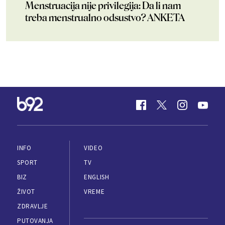
Menstruacija nije privilegija: Da li nam
treba menstrualno odsustvo? ANKETA
INFO
VIDEO
SPORT
TV
BIZ
ENGLISH
ŽIVOT
VREME
ZDRAVLJE
PUTOVANJA