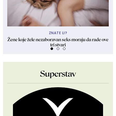
ZNATE LI?
Žene koje žele nezaboravan seks moraju da rade ove
tri stvari
Superstav