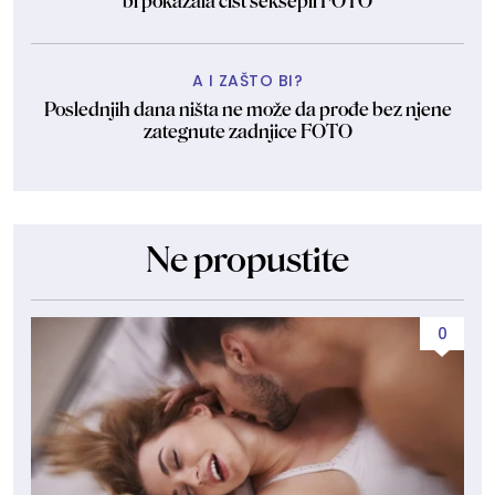
bi pokazala čist seksepil FOTO
A I ZAŠTO BI?
Poslednjih dana ništa ne može da prođe bez njene
zategnute zadnjice FOTO
Ne propustite
0