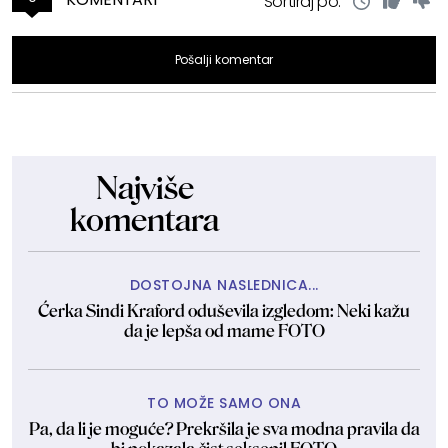
Sortiraj po:
Pošalji komentar
Najviše
komentara
DOSTOJNA NASLEDNICA...
Ćerka Sindi Kraford oduševila izgledom: Neki kažu
da je lepša od mame FOTO
TO MOŽE SAMO ONA
Pa, da li je moguće? Prekršila je sva modna pravila da