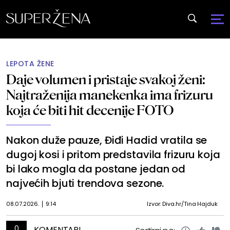
LEPOTA ŽENE
Daje volumen i pristaje svakoj ženi:
Najtraženija manekenka ima frizuru
koja će biti hit decenije FOTO
Nakon duže pauze, Điđi Hadid vratila se
dugoj kosi i pritom predstavila frizuru koja
bi lako mogla da postane jedan od
najvećih bjuti trendova sezone.
08.07.2026.
9:14
Izvor: Diva.hr/Tina Hajduk
0
KOMENTARI