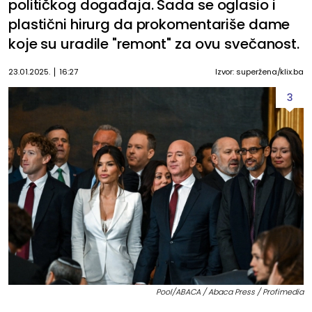
političkog događaja. Sada se oglasio i
plastični hirurg da prokomentariše dame
koje su uradile "remont" za ovu svečanost.
23.01.2025.
16:27
Izvor: superžena/klix.ba
3
Pool/ABACA / Abaca Press / Profimedia