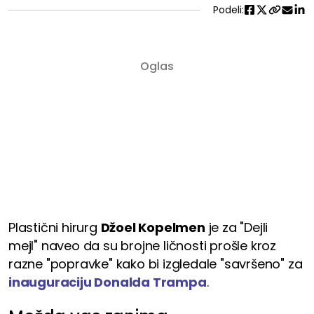
Podeli:
Plastični hirurg
Džoel Kopelmen
je za "Dejli
mejl" naveo da su brojne ličnosti prošle kroz
razne "popravke" kako bi izgledale "savršeno" za
inauguraciju Donalda Trampa
.