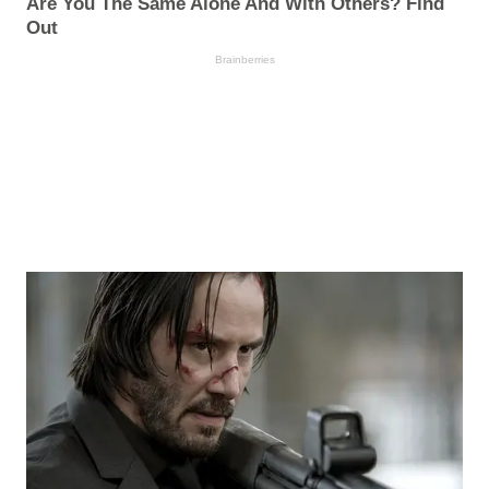
Are You The Same Alone And With Others? Find
Out
Brainberries