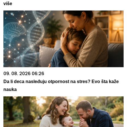
više
09. 08. 2026 06:26
Da li deca nasleđuju otpornost na stres? Evo šta kaže
nauka