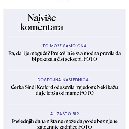
Najviše
komentara
TO MOŽE SAMO ONA
Pa, da li je moguće? Prekršila je sva modna pravila da
bi pokazala čist seksepil FOTO
DOSTOJNA NASLEDNICA...
Ćerka Sindi Kraford oduševila izgledom: Neki kažu
da je lepša od mame FOTO
A I ZAŠTO BI?
Poslednjih dana ništa ne može da prođe bez njene
zategnute zadnjice FOTO