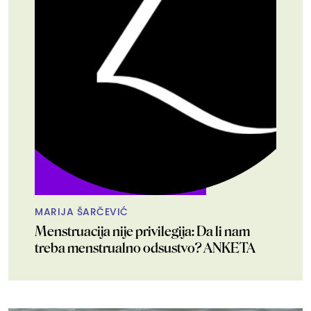
MARIJA ŠARČEVIĆ
Menstruacija nije privilegija: Da li nam
treba menstrualno odsustvo? ANKETA