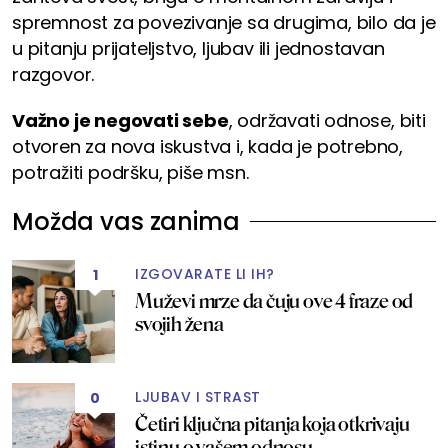
spremnost za povezivanje sa drugima, bilo da je
u pitanju prijateljstvo, ljubav ili jednostavan
razgovor.
Važno je negovati sebe
, održavati odnose, biti
otvoren za nova iskustva i, kada je potrebno,
potražiti podršku, piše msn.
Možda vas zanima
IZGOVARATE LI IH?
1
Muževi mrze da čuju ove 4 fraze od
svojih žena
LJUBAV I STRAST
0
Četiri ključna pitanja koja otkrivaju
istinu o vašem odnosu