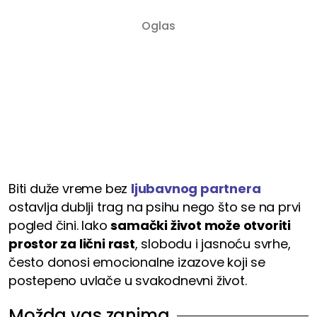
Biti duže vreme bez
ljubavnog partnera
ostavlja dublji trag na psihu nego što se na prvi
pogled čini. Iako
samački život može otvoriti
prostor za lični rast
, slobodu i jasnoću svrhe,
često donosi emocionalne izazove koji se
postepeno uvlače u svakodnevni život.
Možda vas zanima