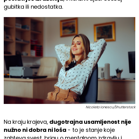
gubitka ili nedostatka.
Nicoleta Ionescu/Shutterstock
Na kraju krajeva,
dugotrajna usamljenost nije
nužno ni dobra ni loša
- to je stanje koje
zahteva svest, brigu o mentalnom zdravlju i