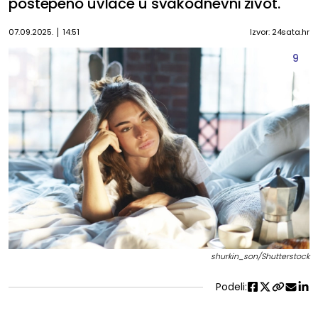
postepeno uvlače u svakodnevni život.
07.09.2025.
14:51
Izvor: 24sata.hr
9
shurkin_son/Shutterstock
Podeli: