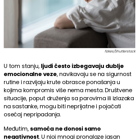
fizkes/Shutterstock
U tom stanju,
ljudi često izbegavaju dublje
emocionalne veze
, navikavaju se na sigurnost
rutine i razvijaju krute obrasce ponašanja u
kojima kompromis više nema mesta. Društvene
situacije, poput druženja sa parovima ili izlazaka
na sastanke, mogu biti neprijatne i pojačati
osećaj nepripadanja.
Međutim,
samoća ne donosi samo
negativnost
. U njoj mnogi pronalaze jasan