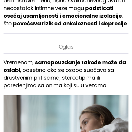
deliti. Istovremeno, tišina svakodnevnog života i
nedostatak intimne veze mogu
podsticati
osećaj usamljenosti i emocionalne izolacije
,
što
povećava rizik od anksioznosti i depresije
.
Vremenom,
samopouzdanje takođe može da
oslab
i, posebno ako se osoba suočava sa
društvenim pritiscima, stereotipima ili
poređenjima sa onima koji su u vezama.