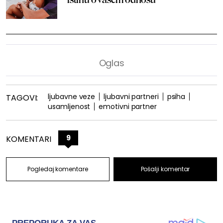
ljubavne veze
ljubavni partneri
psiha
TAGOVI:
usamljenost
emotivni partner
9
KOMENTARI
Pogledaj komentare
Pošalji komentar