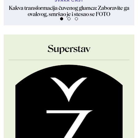
SVAKA ČAST
Kakva transformacija čuvenog glumca: Zaboravite ga
ovakvog, smršao je i stesao se FOTO
Superstav