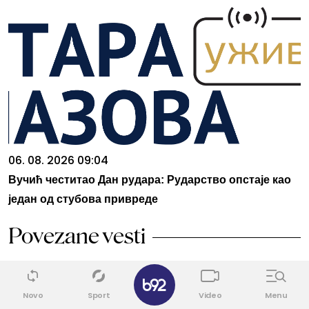
06. 08. 2026 09:04
Вучић честитао Дан рудара: Рударство опстаје као
један од стубова привреде
Povezane vesti
✕
VRATITE SE FIT S ODMORA
1
Plivanje i mršavljenje: Sedam istina
Novo
Sport
Video
Menu
koje će vas motivisati