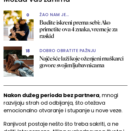
ŽAO NAM JE...
0
Budite iskreni prema sebi: Ako
primetite ova 4 znaka, vreme je za
raskid
DOBRO OBRATITE PAŽNJU
18
Najčešće laži koje oženjeni muškarci
govore svojim ljubavnicama
Nakon dužeg perioda bez partnera
, mnogi
razvijaju strah od odbijanja, što otežava
emocionalno otvaranje i stupanje u nove veze.
Ranjivost postaje nešto što treba sakriti, a ne