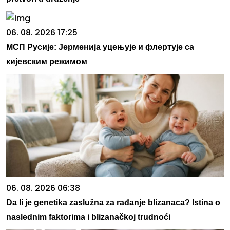
06. 08. 2026 17:25
МСП Русије: Јерменија уцењује и флертује са
кијевским режимом
06. 08. 2026 06:38
Da li je genetika zaslužna za rađanje blizanaca? Istina o
naslednim faktorima i blizanačkoj trudnoći