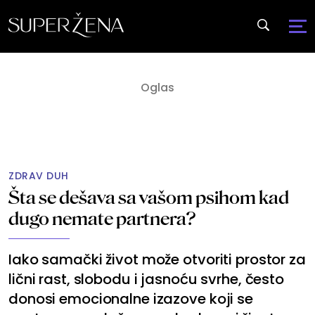
ZDRAV DUH
Šta se dešava sa vašom psihom kad
dugo nemate partnera?
Iako samački život može otvoriti prostor za
lični rast, slobodu i jasnoću svrhe, često
donosi emocionalne izazove koji se