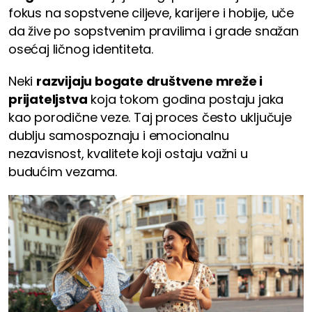
fokus na sopstvene ciljeve, karijere i hobije, uče
da žive po sopstvenim pravilima i grade snažan
osećaj ličnog identiteta.
Neki
razvijaju bogate društvene mreže i
prijateljstva
koja tokom godina postaju jaka
kao porodične veze. Taj proces često uključuje
dublju samospoznaju i emocionalnu
nezavisnost, kvalitete koji ostaju važni u
budućim vezama.