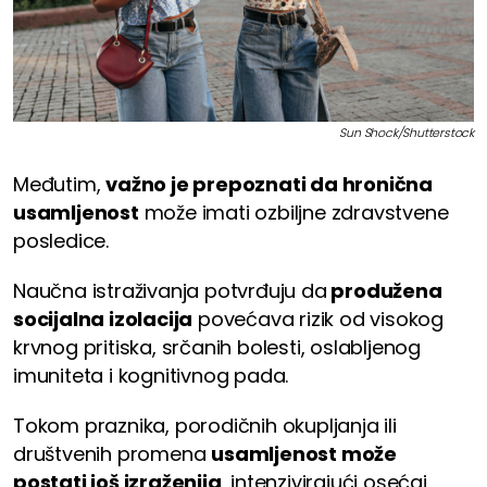
Sun Shock/Shutterstock
Međutim,
važno je prepoznati da hronična
usamljenost
može imati ozbiljne zdravstvene
posledice.
Naučna istraživanja potvrđuju da
produžena
socijalna izolacija
povećava rizik od visokog
krvnog pritiska, srčanih bolesti, oslabljenog
imuniteta i kognitivnog pada.
Tokom praznika, porodičnih okupljanja ili
društvenih promena
usamljenost može
postati još izraženija
, intenzivirajući osećaj