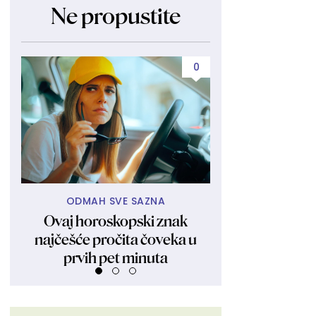
Ne propustite
0
ODMAH SVE SAZNA
NE IDITE BE
Ovaj horoskopski znak
Jedan modni det
najčešće pročita čoveka u
žena trebalo d
prvih pet minuta
letovanj