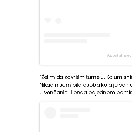
A post share
"Želim da završim turneju, Kalum s
Nikad nisam bila osoba koja je sanjal
u venčanici. I onda odjednom pomis