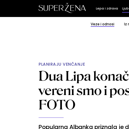
Lepa i zdrava
Ljub
Veze i odnosi
Iz
PLANIRAJU VENČANJE
Dua Lipa konačn
vereni smo i po
FOTO
Popularna Albanka priznala je d