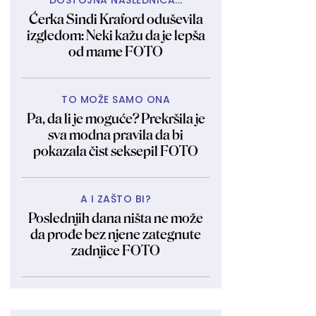
DOSTOJNA NASLEDNICA...
Ćerka Sindi Kraford oduševila
izgledom: Neki kažu da je lepša
od mame FOTO
TO MOŽE SAMO ONA
Pa, da li je moguće? Prekršila je
sva modna pravila da bi
pokazala čist seksepil FOTO
A I ZAŠTO BI?
Poslednjih dana ništa ne može
da prođe bez njene zategnute
zadnjice FOTO