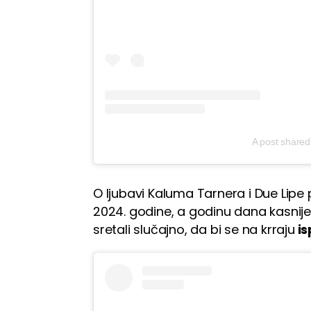
A post share
O ljubavi Kaluma Tarnera i Due Lipe
2024. godine, a godinu dana kasnije j
sretali slučajno, da bi se na krraju
is