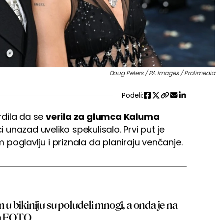
Doug Peters / PA Images / Profimedia
Podeli:
dila da se
verila za glumca Kaluma
 unazad uveliko spekulisalo. Prvi put je
poglavlju i priznala da planiraju venčanje.
 bikiniju su poludeli mnogi, a onda je na
ra FOTO