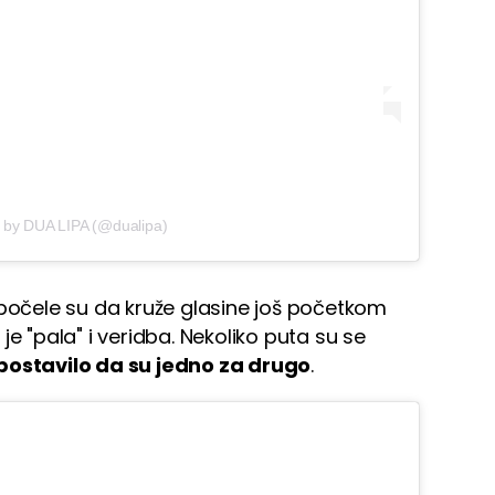
d by DUA LIPA (@dualipa)
 počele su da kruže glasine još početkom
e "pala" i veridba. Nekoliko puta su se
postavilo da su jedno za drugo
.