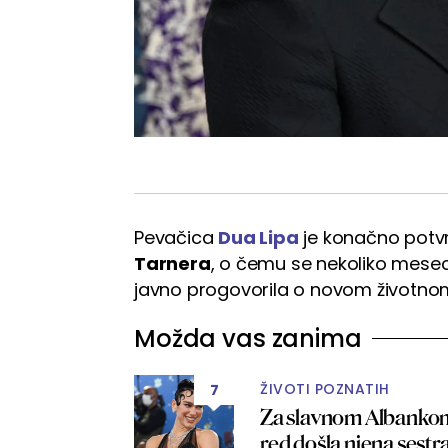
Pevačica
Dua Lipa
je konačno potvr
Tarnera
, o čemu se nekoliko meseci
javno progovorila o novom životnom 
Možda vas zanima
ŽIVOTI POZNATIH
7
Za slavnom Albankom u
red došla njena sest