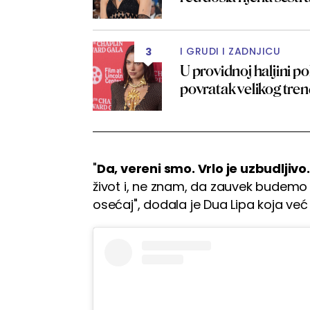
I GRUDI I ZADNJICU
3
U providnoj haljini p
povratak velikog tr
"
Da, vereni smo. Vrlo je uzbudljivo.
život i, ne znam, da zauvek budemo na
osećaj", dodala je Dua Lipa koja već