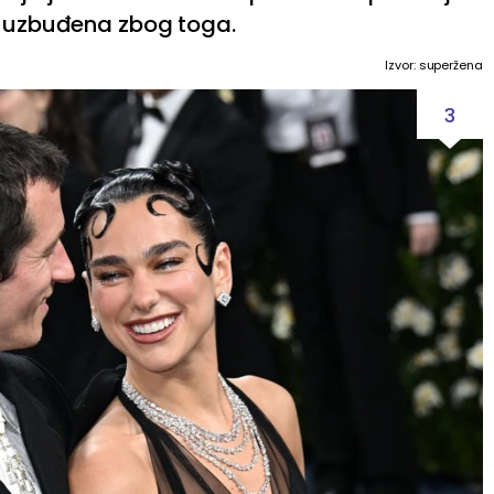
ma uzbuđena zbog toga.
Izvor: superžena
3