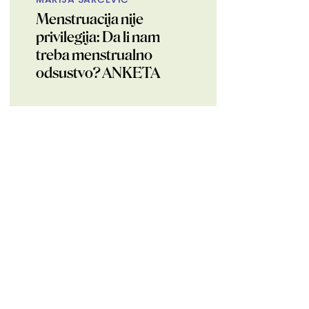
Menstruacija nije
privilegija: Da li nam
treba menstrualno
odsustvo? ANKETA