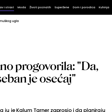
av i strast
Moda
Životi poznatih
Superžene
Dom i porodica
Kuhinja
 muškog ugla
o progovorila: "Da,
seban je osećaj"
a ju je Kalum Tarner zaprosio i da planiraju