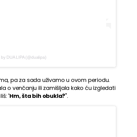
d by DUA LIPA (@dualipa)
nima, pa za sada uživamo u ovom periodu.
a o venčanju ili zamišljala kako ću izgledati
liš:
'Hm, šta bih obukla?
".