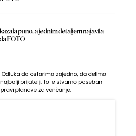
okazala puno, a jednim detaljem najavila
enda FOTO
Odluka da ostarimo zajedno, da delimo
jbolji prijatelji, to je stvarno poseban
 pravi planove za venčanje.