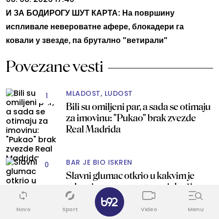
И ЗА БОДИРОГУ ШУТ КАРТА: На површину
испливале невероватне афере, блокадери га
ковали у звезде, па брутално "ветирали"
Povezane vesti
MLADOST, LUDOST
1
Bili su omiljeni par, a sada se otimaju
za imovinu: "Pukao" brak zvezde
Real Madrida
BAR JE BIO ISKREN
0
Slavni glumac otkrio u kakvim je
odnosima sa suprugom – iako žive
✕
odvojeno
Novo
Sport
Video
Menu