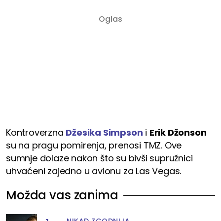
Kontroverzna
Džesika Simpson
i
Erik Džonson
su na pragu pomirenja, prenosi TMZ. Ove
sumnje dolaze nakon što su bivši supružnici
uhvaćeni zajedno u avionu za Las Vegas.
Možda vas zanima