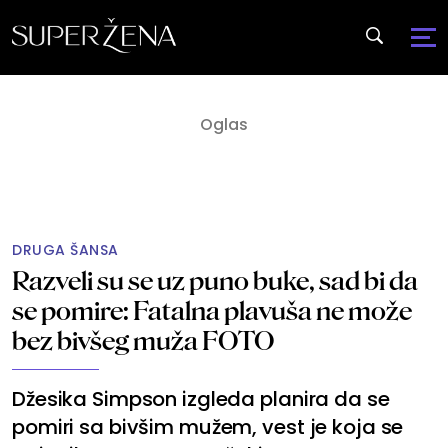
DRUGA ŠANSA
Razveli su se uz puno buke, sad bi da
se pomire: Fatalna plavuša ne može
bez bivšeg muža FOTO
Džesika Simpson izgleda planira da se
pomiri sa bivšim mužem, vest je koja se