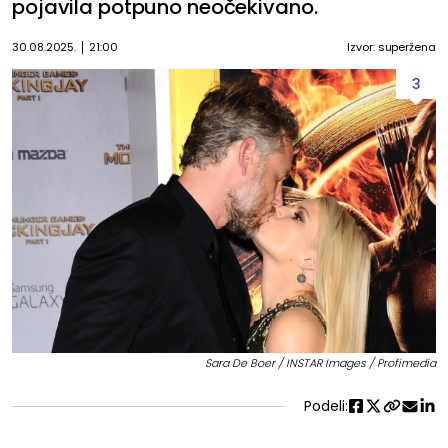
pojavila potpuno neočekivano.
30.08.2025.
21:00
Izvor: superžena
3
Sara De Boer / INSTAR Images / Profimedia
Podeli: