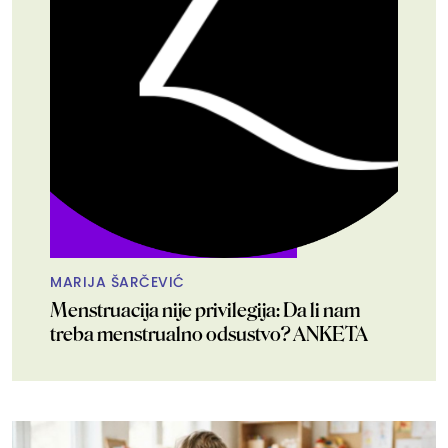
MARIJA ŠARČEVIĆ
Menstruacija nije privilegija: Da li nam
treba menstrualno odsustvo? ANKETA