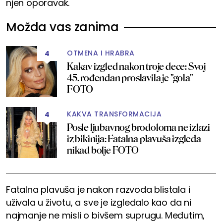
njen oporavak.
Možda vas zanima
OTMENA I HRABRA
4
Kakav izgled nakon troje dece: Svoj
45. rođendan proslavila je "gola"
FOTO
KAKVA TRANSFORMACIJA
4
Posle ljubavnog brodoloma ne izlazi
iz bikinija: Fatalna plavuša izgleda
nikad bolje FOTO
Fatalna plavuša je nakon razvoda blistala i
uživala u životu, a sve je izgledalo kao da ni
najmanje ne misli o bivšem suprugu. Međutim,