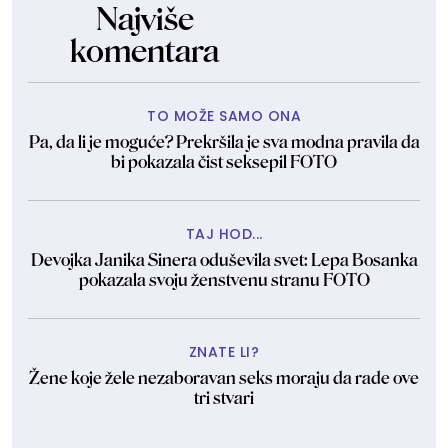
Najviše
komentara
TO MOŽE SAMO ONA
Pa, da li je moguće? Prekršila je sva modna pravila da
bi pokazala čist seksepil FOTO
TAJ HOD...
Devojka Janika Sinera oduševila svet: Lepa Bosanka
pokazala svoju ženstvenu stranu FOTO
ZNATE LI?
Žene koje žele nezaboravan seks moraju da rade ove
tri stvari