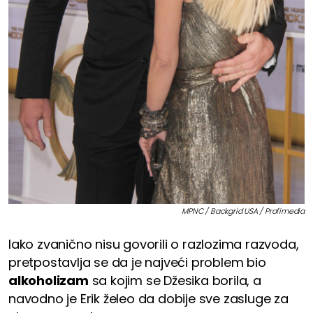
MPNC / Backgrid USA / Profimedia
Iako zvanično nisu govorili o razlozima razvoda,
pretpostavlja se da je najveći problem bio
alkoholizam
sa kojim se Džesika borila, a
navodno je Erik želeo da dobije sve zasluge za