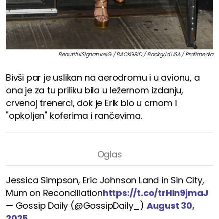
BeautifulSignatureIG / BACKGRID / Backgrid USA / Profimedia
Bivši par je uslikan na aerodromu i u avionu, a
ona je za tu priliku bila u ležernom izdanju,
crvenoj trenerci, dok je Erik bio u crnom i
"opkoljen" koferima i rančevima.
Jessica Simpson, Eric Johnson Land in Sin City,
Mum on Reconciliation
https://t.co/trHln9jmaJ
— Gossip Daily (@GossipDaily_)
August 30,
2025