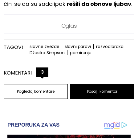
čini se da su sada ipak
rešili da obnove ljubav
.
slavne zvezde
slavni parovi
razvod braka
TAGOVI:
Džesika Simpson
pomirenje
3
KOMENTARI
Pogledaj komentare
Pošalji komentar
PREPORUKA ZA VAS