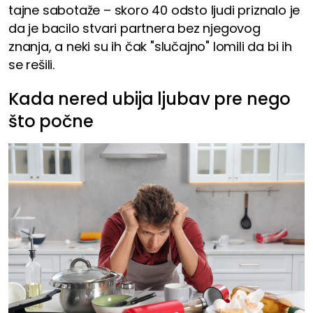
tajne sabotaže – skoro 40 odsto ljudi priznalo je
da je bacilo stvari partnera bez njegovog
znanja, a neki su ih čak "slučajno" lomili da bi ih
se rešili.
Kada nered ubija ljubav pre nego
što počne