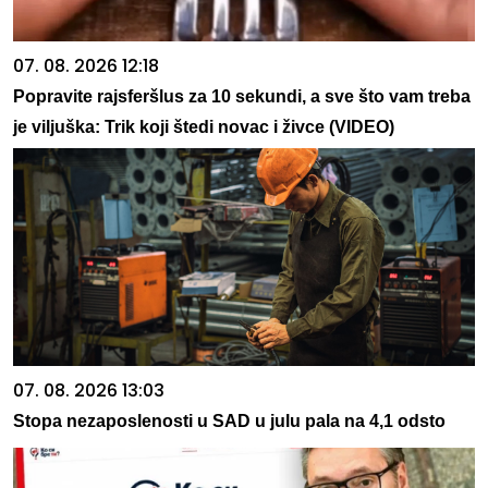
07. 08. 2026 12:18
Popravite rajsferšlus za 10 sekundi, a sve što vam treba
je viljuška: Trik koji štedi novac i živce (VIDEO)
07. 08. 2026 13:03
Stopa nezaposlenosti u SAD u julu pala na 4,1 odsto