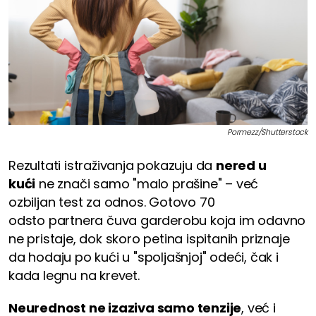
Pormezz/Shutterstock
Rezultati istraživanja pokazuju da
nered u
kući
ne znači samo "malo prašine" – već
ozbiljan test za odnos. Gotovo 70
odsto partnera čuva garderobu koja im odavno
ne pristaje, dok skoro petina ispitanih priznaje
da hodaju po kući u "spoljašnjoj" odeći, čak i
kada legnu na krevet.
Neurednost ne izaziva samo tenzije
, već i