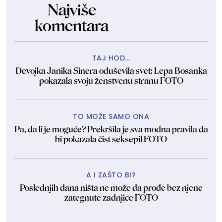
Najviše
komentara
TAJ HOD...
Devojka Janika Sinera oduševila svet: Lepa Bosanka
pokazala svoju ženstvenu stranu FOTO
TO MOŽE SAMO ONA
Pa, da li je moguće? Prekršila je sva modna pravila da
bi pokazala čist seksepil FOTO
A I ZAŠTO BI?
Poslednjih dana ništa ne može da prođe bez njene
zategnute zadnjice FOTO