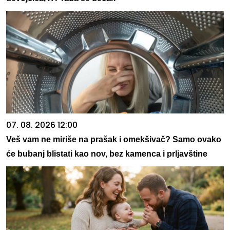
07. 08. 2026 12:00
Veš vam ne miriše na prašak i omekšivač? Samo ovako
će bubanj blistati kao nov, bez kamenca i prljavštine