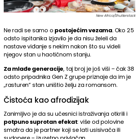
New Africa/Shutterstock
Ne radi se samo o
postojećim vezama
. Oko 25
odsto ispitanika izjavilo je da nisu želeli da
nastave viđanje s nekim nakon što su videli
njegov stan u haotičnom stanju.
Za mlađe generacije
, taj broj je još viši – čak 38
odsto pripadnika Gen Z grupe priznaje da im je
„rasturen“ stan uništio želju za romansom.
Čistoća kao afrodizijak
Zanimljivo je da su učesnici istraživanja otkrili i
potpuno suprotan efekat
: više od polovine
smatra da je partner koji se lati usisivača ili
sudopere – izuzetno privlačan.