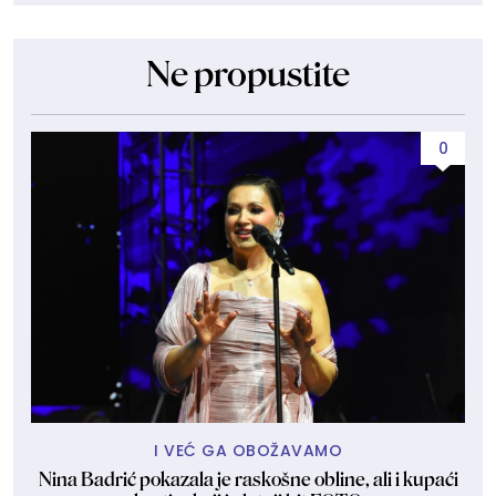
Ne propustite
0
I VEĆ GA OBOŽAVAMO
Nina Badrić pokazala je raskošne obline, ali i kupaći