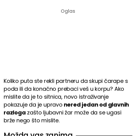
Koliko puta ste rekli partneru da skupi čarape s
poda ili da konačno prebaci veš u korpu? Ako
mislite da je to sitnica, novo istraživanje
pokazuje da je upravo
nered jedan od glavnih
razloga
zašto ljubavni žar može da se ugasi
brže nego što mislite.
Možda vas zanima