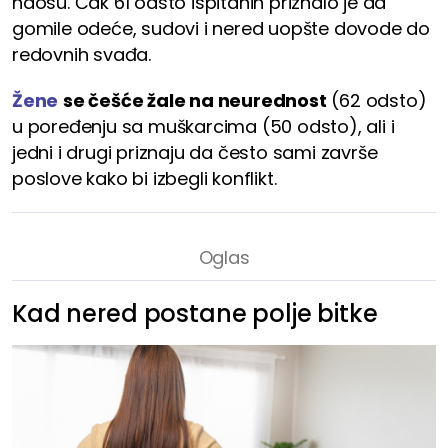
haosu. Čak 61 odsto ispitanih priznalo je da
gomile odeće, sudovi i nered uopšte dovode do
redovnih svađa.
Žene
se češće žale na neurednost
(62 odsto)
u poređenju sa muškarcima (50 odsto), ali i
jedni i drugi priznaju da često sami završe
poslove kako bi izbegli konflikt.
Kad nered postane polje bitke