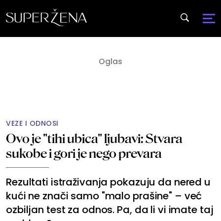
VEZE I ODNOSI
Ovo je "tihi ubica" ljubavi: Stvara
sukobe i gori je nego prevara
Rezultati istraživanja pokazuju da nered u
kući ne znači samo "malo prašine" – već
ozbiljan test za odnos. Pa, da li vi imate taj