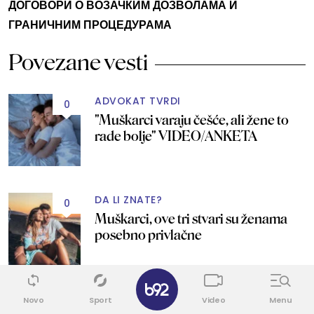
ДОГОВОРИ О ВОЗАЧКИМ ДОЗВОЛАМА И
ГРАНИЧНИМ ПРОЦЕДУРАМА
Povezane vesti
ADVOKAT TVRDI
0
"Muškarci varaju češće, ali žene to
rade bolje" VIDEO/ANKETA
DA LI ZNATE?
0
Muškarci, ove tri stvari su ženama
posebno privlačne
✕
OVDE SVI GREŠE
Novo
Sport
Video
Menu
2