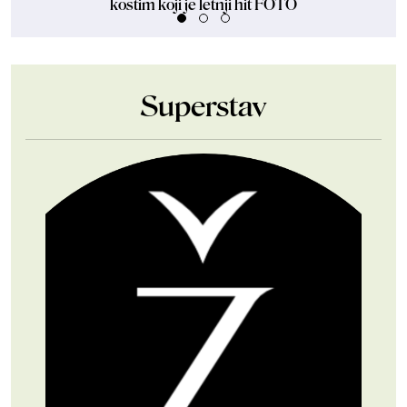
kostim koji je letnji hit FOTO
Superstav