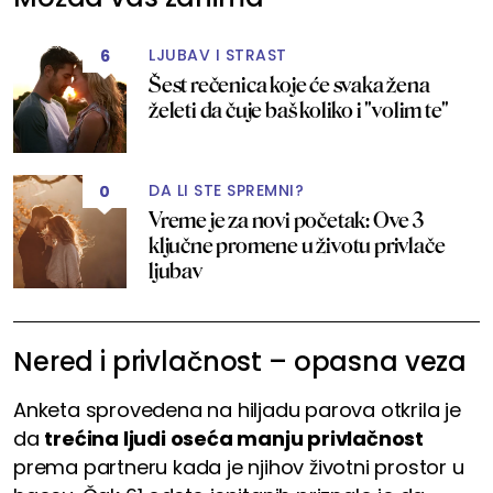
LJUBAV I STRAST
6
Šest rečenica koje će svaka žena
želeti da čuje baš koliko i "volim te"
DA LI STE SPREMNI?
0
Vreme je za novi početak: Ove 3
ključne promene u životu privlače
ljubav
Nered i privlačnost – opasna veza
Anketa sprovedena na hiljadu parova otkrila je
da
trećina ljudi oseća manju privlačnost
prema partneru kada je njihov životni prostor u