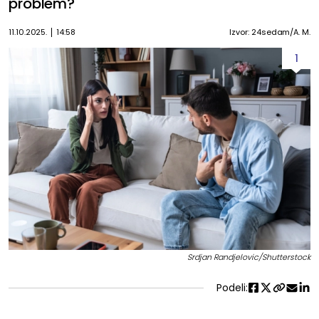
problem?
11.10.2025.
14:58
Izvor: 24sedam/A. M.
1
Srdjan Randjelovic/Shutterstock
Podeli: