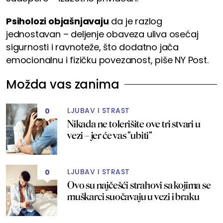
Psiholozi objašnjavaju
da je razlog
jednostavan – deljenje obaveza uliva osećaj
sigurnosti i ravnoteže, što dodatno jača
emocionalnu i fizičku povezanost, piše NY Post.
Možda vas zanima
LJUBAV I STRAST
0
Nikada ne tolerišite ove tri stvari u
vezi – jer će vas "ubiti"
LJUBAV I STRAST
0
Ovo su najčešći strahovi sa kojima se
muškarci suočavaju u vezi i braku