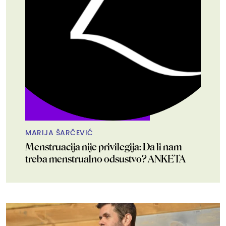
MARIJA ŠARČEVIĆ
Menstruacija nije privilegija: Da li nam
treba menstrualno odsustvo? ANKETA