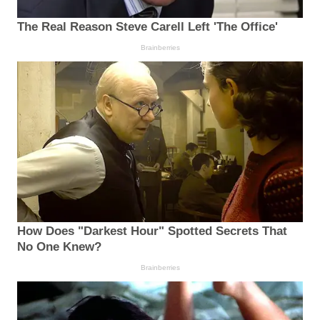
The Real Reason Steve Carell Left 'The Office'
Brainberries
How Does "Darkest Hour" Spotted Secrets That
No One Knew?
Brainberries