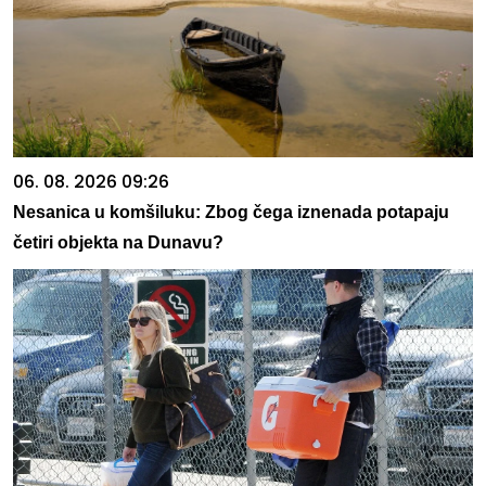
06. 08. 2026 09:26
Nesanica u komšiluku: Zbog čega iznenada potapaju
četiri objekta na Dunavu?