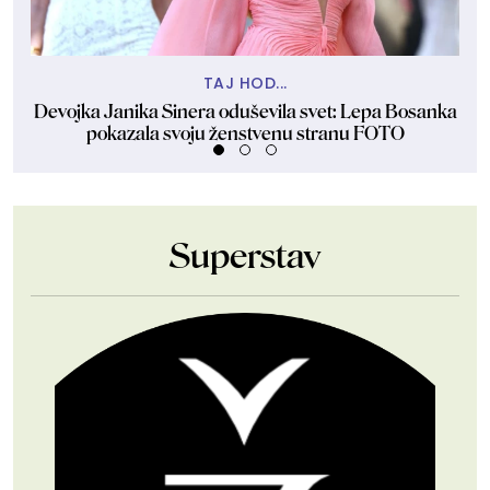
TAJ HOD...
Devojka Janika Sinera oduševila svet: Lepa Bosanka
P
pokazala svoju ženstvenu stranu FOTO
Superstav