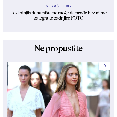
A I ZAŠTO BI?
Poslednjih dana ništa ne može da prođe bez njene
zategnute zadnjice FOTO
Ne propustite
0