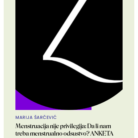
MARIJA ŠARČEVIĆ
Menstruacija nije privilegija: Da li nam
treba menstrualno odsustvo? ANKETA