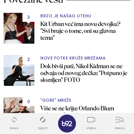
BRZO JE NAŠAO UTEHU
3
Kit Urban već ima novu devojku?
"Svi bruje o tome, oni su glavna
tema"
NOVE FOTKE KRUŽE MREŽAMA
2
Dok bivši pati, Nikol Kidman se ne
odvaja od novog dečka: "Potpuno je
slomljen" FOTO
"GORE" MREŽE
0
Više se ne kriju: Orlando Blum
pokazao 21 godinu mlađu
✕
manekenku FOTO
Novo
Sport
Video
Menu