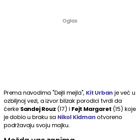
Prema navodima "Dejli mejla",
Kit Urban
je već u
ozbiljnoj vezi, a izvor blizak porodici tvrdi da
ćerke
Sandej Rouz
(17) i
Fejt Margaret
(15) koje
je dobio u braku sa
Nikol Kidman
otvoreno
podržavaju svoju majku.