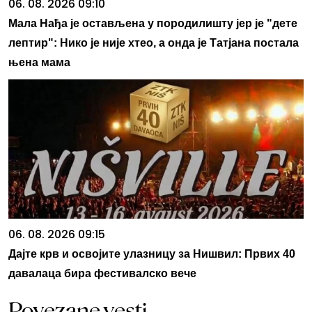
06. 08. 2026 09:10
Мала Нађа је остављена у породилишту јер је "дете
лептир": Нико је није хтео, а онда је Татјана постала
њена мама
06. 08. 2026 09:15
Дајте крв и освојите улазницу за Нишвил: Првих 40
давалаца бира фестивалско вече
Povezane vesti