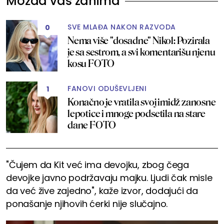
Možda vas zanima
SVE MLAĐA NAKON RAZVODA
0
Nema više "dosadne" Nikol: Pozirala
je sa sestrom, a svi komentarišu njenu
kosu FOTO
FANOVI ODUŠEVLJENI
1
Konačno je vratila svoj imidž zanosne
lepotice i mnoge podsetila na stare
dane FOTO
"Čujem da Kit već ima devojku, zbog čega
devojke javno podržavaju majku. Ljudi čak misle
da već žive zajedno", kaže izvor, dodajući da
ponašanje njihovih ćerki nije slučajno.