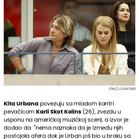
EPA/CJ GUNTHER
Kita Urbana
povezuju sa mladom kantri
pevačicom
Karli Skot Kolins
(26), zvezdu u
usponu na američkoj muzičkoj sceni, a izvor je
dodao da "nema naznaka da je između njih
postojala afera dok je Urban još bio u braku sa