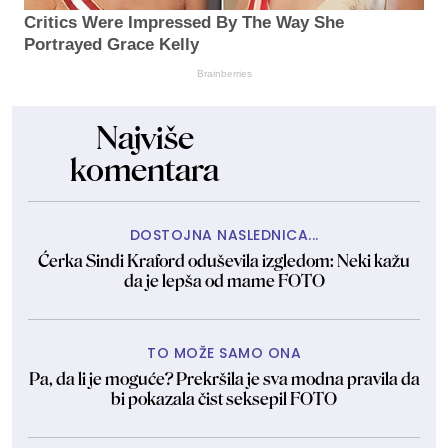
Critics Were Impressed By The Way She
Portrayed Grace Kelly
Brainberries
Najviše
komentara
DOSTOJNA NASLEDNICA...
Ćerka Sindi Kraford oduševila izgledom: Neki kažu
da je lepša od mame FOTO
TO MOŽE SAMO ONA
Pa, da li je moguće? Prekršila je sva modna pravila da
bi pokazala čist seksepil FOTO