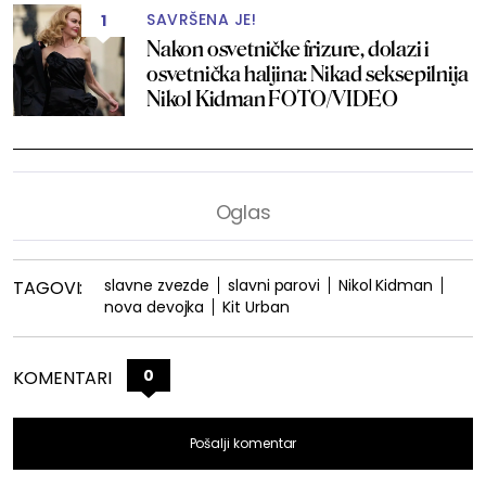
SAVRŠENA JE!
1
Nakon osvetničke frizure, dolazi i
osvetnička haljina: Nikad seksepilnija
Nikol Kidman FOTO/VIDEO
slavne zvezde
slavni parovi
Nikol Kidman
TAGOVI:
nova devojka
Kit Urban
0
KOMENTARI
Pošalji komentar