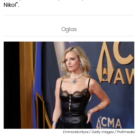
Nikol".
Emma McIntyre / Getty images / Profimedia