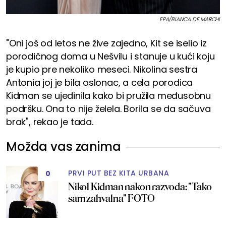
EPA/BIANCA DE MARCHI
"Oni još od letos ne žive zajedno, Kit se iselio iz
porodičnog doma u Nešvilu i stanuje u kući koju
je kupio pre nekoliko meseci. Nikolina sestra
Antonia joj je bila oslonac, a cela porodica
Kidman se ujedinila kako bi pružila međusobnu
podršku. Ona to nije želela. Borila se da sačuva
brak", rekao je tada.
Možda vas zanima
PRVI PUT BEZ KITA URBANA
0
Nikol Kidman nakon razvoda: "Tako
sam zahvalna" FOTO