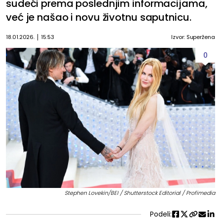
sudeći prema poslednjim informacijama,
već je našao i novu životnu saputnicu.
18.01.2026.
15:53
Izvor: Superžena
0
Stephen Lovekin/BEI / Shutterstock Editorial / Profimedia
Podeli: