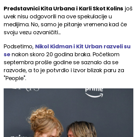
Predstavnici Kita Urbana i Karli Skot Kolins
još
uvek nisu odgovorili na ove spekulacije u
medijima. No, samo je pitanje vremena kad će
svoju vezu ozvaničiti...
Podsetimo,
Nikol Kidman i Kit Urban razveli su
se
nakon skoro 20 godina braka. Početkom
septembra prošle godine se saznalo da se
razvode, a to je potvrdio i izvor blizak paru za
"People".