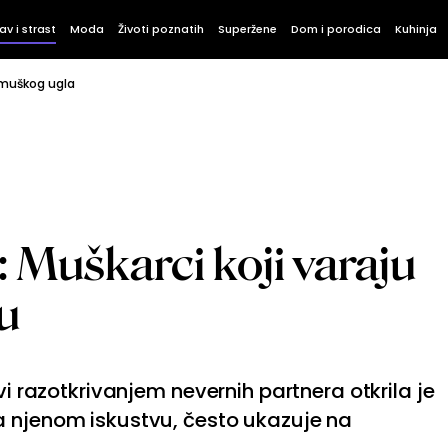
av i strast
Moda
Životi poznatih
Superžene
Dom i porodica
Kuhinja
 muškog ugla
: Muškarci koji varaju
u
vi razotkrivanjem nevernih partnera otkrila je
a njenom iskustvu, često ukazuje na