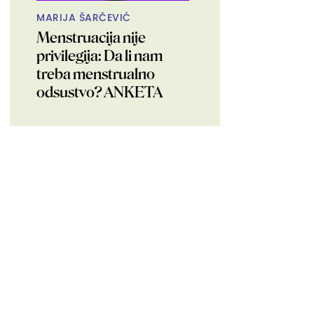
MARIJA ŠARČEVIĆ
Menstruacija nije
privilegija: Da li nam
treba menstrualno
odsustvo? ANKETA