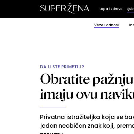
Lepa i zdrava
Ljub
Veze i odnosi
Iz
DA LI STE PRIMETILI?
Obratite pažnju
imaju ovu navik
Privatna istražiteljka koja se ba
jedan neobičan znak koji, prem