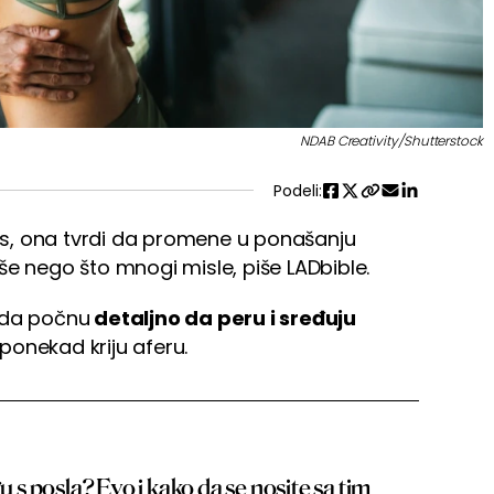
NDAB Creativity/Shutterstock
Podeli:
fts, ona tvrdi da promene u ponašanju
še nego što mnogi misle, piše LADbible.
ada počnu
detaljno da peru i sređuju
, ponekad kriju aferu.
gu s posla? Evo i kako da se nosite sa tim