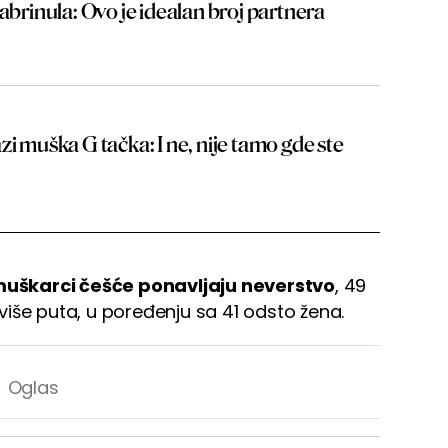
zabrinula: Ovo je idealan broj partnera
zi muška G tačka: I ne, nije tamo gde ste
uškarci češće ponavljaju neverstvo
, 49
i više puta, u poređenju sa 41 odsto žena.