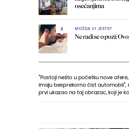
osećanjima
MOŽDA VI JESTE?
2
Ne radi se o pozi: Ovo
"Postoji nešto u početku nove afere
imaju besprekorno čist automobil", r
prvi ukazao na taj obrazac, koji je k