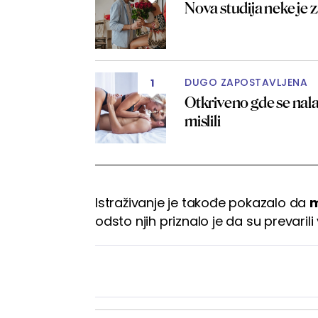
Nova studija neke je 
DUGO ZAPOSTAVLJENA
1
Otkriveno gde se nala
mislili
Istraživanje je takođe pokazalo da
m
odsto njih priznalo je da su prevaril