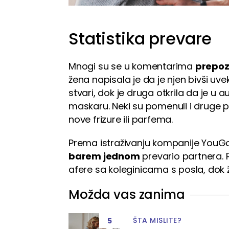
Statistika prevare
Mnogi su se u komentarima
prepozn
žena napisala je da je njen bivši uv
stvari, dok je druga otkrila da je u
maskaru. Neki su pomenuli i druge 
nove frizure ili parfema.
Prema istraživanju kompanije YouGov,
barem jednom
prevario partnera. 
afere sa koleginicama s posla, dok ž
Možda vas zanima
ŠTA MISLITE?
5