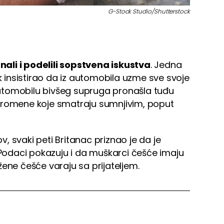
G-Stock Studio/Shutterstock
ali i podelili sopstvena iskustva
. Jedna
ek insistirao da iz automobila uzme sve svoje
 automobilu bivšeg supruga pronašla tuđu
promene koje smatraju sumnjivim, poput
 svaki peti Britanac priznao je da je
Podaci pokazuju i da muškarci češće imaju
ene češće varaju sa prijateljem.