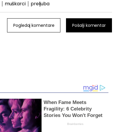
muškarci
preljuba
Pogledaj komentare
Pošalji komentar
When Fame Meets
Fragility: 6 Celebrity
Stories You Won't Forget
Brainberries