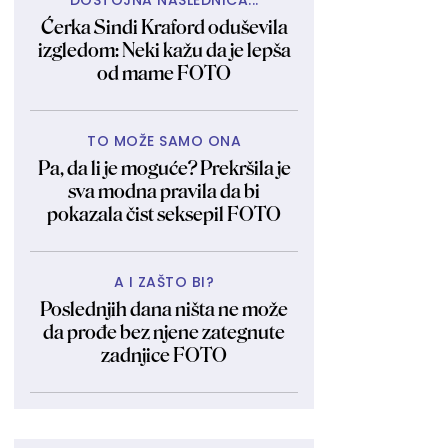
DOSTOJNA NASLEDNICA...
Ćerka Sindi Kraford oduševila
izgledom: Neki kažu da je lepša
od mame FOTO
TO MOŽE SAMO ONA
Pa, da li je moguće? Prekršila je
sva modna pravila da bi
pokazala čist seksepil FOTO
A I ZAŠTO BI?
Poslednjih dana ništa ne može
da prođe bez njene zategnute
zadnjice FOTO