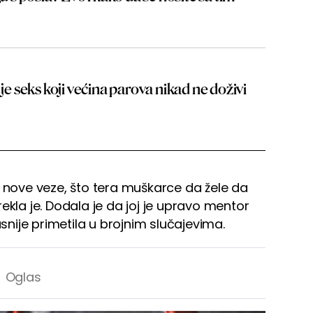
 je seks koji većina parova nikad ne doživi
, nove veze, što tera muškarce da žele da
ekla je. Dodala je da joj je upravo mentor
asnije primetila u brojnim slučajevima.