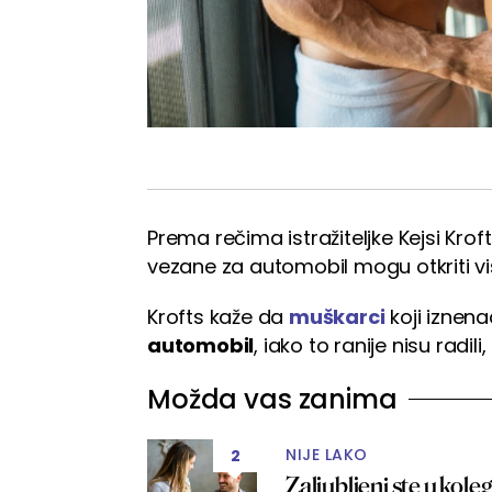
Prema rečima istražiteljke Kejsi Kro
vezane za automobil mogu otkriti vi
Krofts kaže da
muškarci
koji iznen
automobil
, iako to ranije nisu radili
Možda vas zanima
NIJE LAKO
2
Zaljubljeni ste u kole