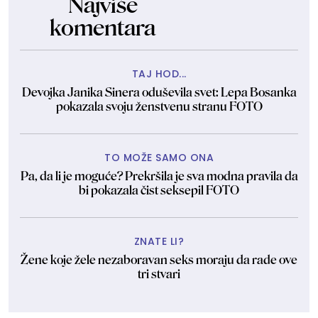
Najviše
komentara
TAJ HOD...
Devojka Janika Sinera oduševila svet: Lepa Bosanka
pokazala svoju ženstvenu stranu FOTO
TO MOŽE SAMO ONA
Pa, da li je moguće? Prekršila je sva modna pravila da
bi pokazala čist seksepil FOTO
ZNATE LI?
Žene koje žele nezaboravan seks moraju da rade ove
tri stvari