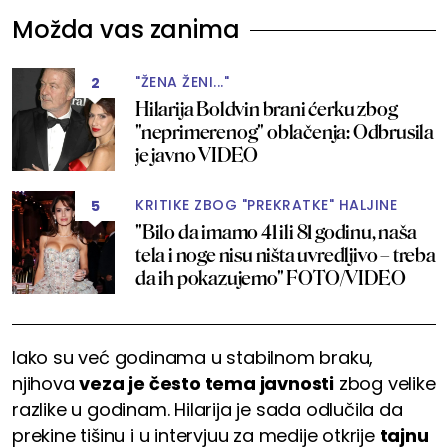
Možda vas zanima
"ŽENA ŽENI..."
2
Hilarija Boldvin brani ćerku zbog
"neprimerenog" oblačenja: Odbrusila
je javno VIDEO
KRITIKE ZBOG "PREKRATKE" HALJINE
5
"Bilo da imamo 41 ili 81 godinu, naša
tela i noge nisu ništa uvredljivo – treba
da ih pokazujemo" FOTO/VIDEO
Iako su već godinama u stabilnom braku,
njihova
veza je često tema javnosti
zbog velike
razlike u godinam. Hilarija je sada odlučila da
prekine tišinu i u intervjuu za medije otkrije
tajnu