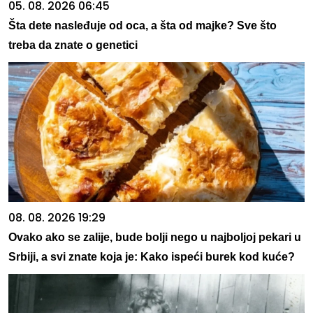
05. 08. 2026 06:45
Šta dete nasleđuje od oca, a šta od majke? Sve što
treba da znate o genetici
08. 08. 2026 19:29
Ovako ako se zalije, bude bolji nego u najboljoj pekari u
Srbiji, a svi znate koja je: Kako ispeći burek kod kuće?