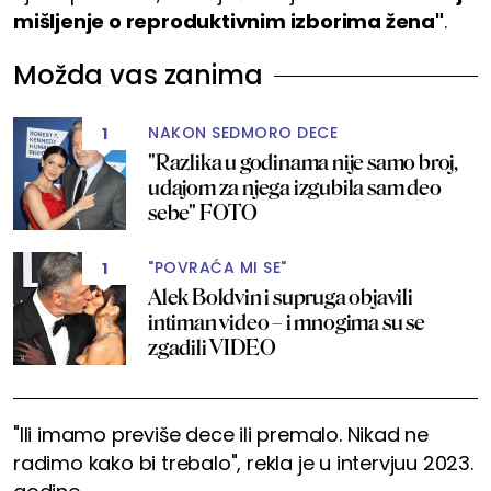
mišljenje o reproduktivnim izborima žena"
.
Možda vas zanima
NAKON SEDMORO DECE
1
"Razlika u godinama nije samo broj,
udajom za njega izgubila sam deo
sebe" FOTO
"POVRAĆA MI SE"
1
Alek Boldvin i supruga objavili
intiman video – i mnogima su se
zgadili VIDEO
"Ili imamo previše dece ili premalo. Nikad ne
radimo kako bi trebalo", rekla je u intervjuu 2023.