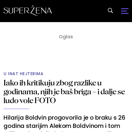
U INAT HEJTERIMA
Iako ih kritikuju zbog razlike u
godinama, njih je baš briga – i dalje se
ludo vole FOTO
Hilarija Boldvin progovorila je o braku s 26
godina starijim Alekom Boldvinom i tom