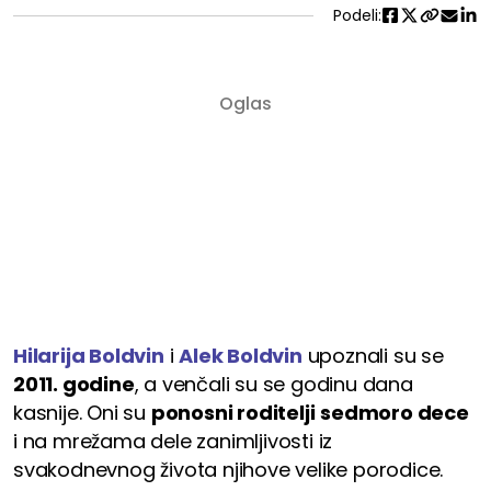
Podeli:
Hilarija Boldvin
i
Alek Boldvin
upoznali su se
2011. godine
, a venčali su se godinu dana
kasnije. Oni su
ponosni roditelji
sedmoro dece
i na mrežama dele zanimljivosti iz
svakodnevnog života njihove velike porodice.