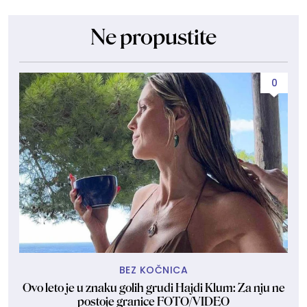
Ne propustite
0
BEZ KOČNICA
Ovo leto je u znaku golih grudi Hajdi Klum: Za nju ne
Dže
postoje granice FOTO/VIDEO