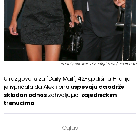
Maciel / BACKGRID / Backgrid USA / Profimedia
U razgovoru za "Daily Mail", 42-godišnja Hilarija
je ispričala da Alek i ona
uspevaju da održe
skladan odnos
zahvaljujući
zajedničkim
trenucima
.