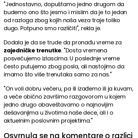
"Jednostavno, dopuštamo jedno drugom da
budemo ono što jesmo i mislim da je to jedan
od razloga zbog kojih naša veza traje toliko
dugo. Potpuno smo različiti", rekla je.
Dodala je da se trude da pronađu vreme za
zajedničke trenutke
. "Dosta vremena
posvećujemo izlascima. U poslednje vreme
često putujemo zbog posla, ali nastojimo da
imamo što više trenutaka samo za nas."
"On voli dobru večeru, pa ili izađemo ili ja kuvam,
a veče obično završimo razgovorom u kojem
jedno drugo obaveštavamo o najnovijim
dešavanjima u životima naše dece, ali i o
aktuelnim poslovnim projektima."
Osvrnula se na komentare o razlici