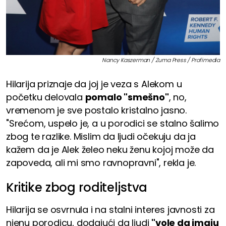
Nancy Kaszerman / Zuma Press / Profimedia
Hilarija priznaje da joj je veza s Alekom u
početku delovala
pomalo "smešno"
, no,
vremenom je sve postalo kristalno jasno.
"Srećom, uspelo je, a u porodici se stalno šalimo
zbog te razlike. Mislim da ljudi očekuju da ja
kažem da je Alek želeo neku ženu kojoj može da
zapoveda, ali mi smo ravnopravni", rekla je.
Kritike zbog roditeljstva
Hilarija se osvrnula i na stalni interes javnosti za
njenu porodicu, dodajući da ljudi
"vole da imaju