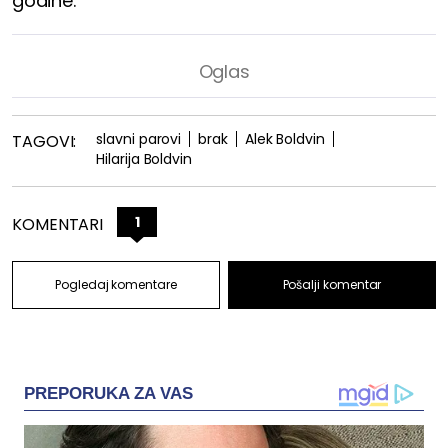
godine.
slavni parovi
brak
Alek Boldvin
TAGOVI:
Hilarija Boldvin
1
KOMENTARI
Pogledaj komentare
Pošalji komentar
PREPORUKA ZA VAS