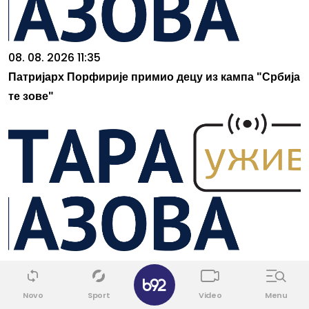
08. 08. 2026 11:35
Патријарх Порфирије примио децу из кампа "Србија
те зове"
08. 08. 2026 11:41
✕
Ер Србија проширује флоту и мрежу летова, од
Novo
Sport
Video
Menu
Београда ка више од 100 дестинација