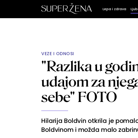
Lepa i zdrava
Ljub
VEZE I ODNOSI
"Razlika u godi
udajom za njega
sebe" FOTO
Hilarija Boldvin otkrila je pom
Boldvinom i možda malo zabrin