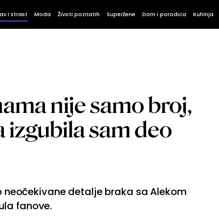
av i strast
Moda
Životi poznatih
Superžene
Dom i porodica
Kuhinja
nama nije samo broj,
 izgubila sam deo
alo neočekivane detalje braka sa Alekom
ula fanove.