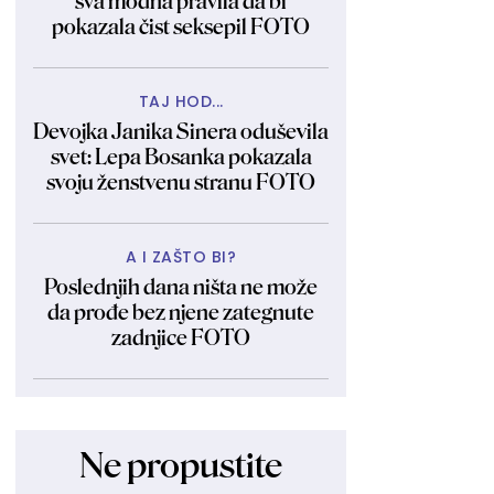
sva modna pravila da bi
pokazala čist seksepil FOTO
TAJ HOD...
Devojka Janika Sinera oduševila
svet: Lepa Bosanka pokazala
svoju ženstvenu stranu FOTO
A I ZAŠTO BI?
Poslednjih dana ništa ne može
da prođe bez njene zategnute
zadnjice FOTO
Ne propustite