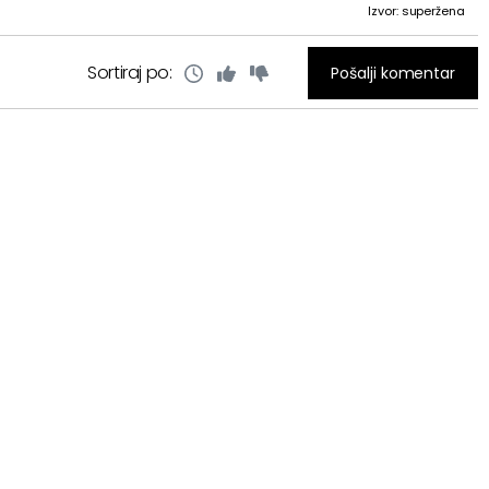
Izvor: superžena
Sortiraj po:
Pošalji komentar