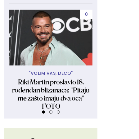
0
"VOLIM VAS, DECO"
SLAŽETE L
Riki Martin proslavio 18.
Ovakve oči s
rođendan blizanaca: "Pitaju
najprivlačnije
me zašto imaju dva oca"
istraživan
FOTO