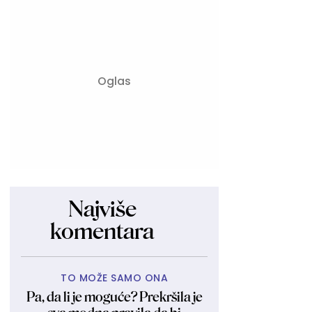
Najviše
komentara
TO MOŽE SAMO ONA
Pa, da li je moguće? Prekršila je