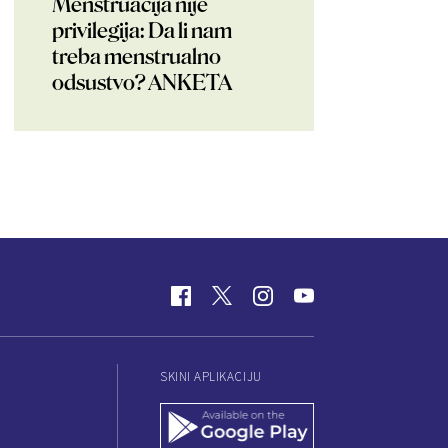
Menstruacija nije
privilegija: Da li nam
treba menstrualno
odsustvo? ANKETA
SKINI APLIKACIJU