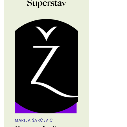
Superstav
MARIJA ŠARČEVIĆ