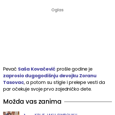
Pevač
Saša Kovačević
prošle godine je
zaprosio dugogodišnju devojku Zoranu
Tasovac
, a potom su stigle i prelepe vesti da
par očekuje svoje prvo zajedničko dete.
Možda vas zanima