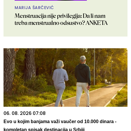
MARIJA ŠARČEVIĆ
Menstruacija nije privilegija: Da li nam
treba menstrualno odsustvo? ANKETA
06. 08. 2026 07:08
Evo u kojim banjama važi vaučer od 10.000 dinara -
kompletan spisak destinacija u Srbiji