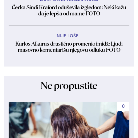
Ćerka Sindi Kraford oduševila izgledom: Neki kažu
da je lepša od mame FOTO
NIJE LOŠE...
Karlos Alkaras drastično promenio imidž: Ljudi
masovno komentarišu njegovu odluku FOTO
Ne propustite
0