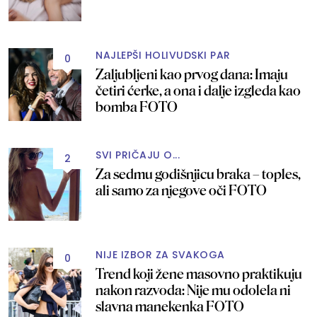
NAJLEPŠI HOLIVUDSKI PAR
0
Zaljubljeni kao prvog dana: Imaju
četiri ćerke, a ona i dalje izgleda kao
bomba FOTO
SVI PRIČAJU O...
2
Za sedmu godišnjicu braka – toples,
ali samo za njegove oči FOTO
NIJE IZBOR ZA SVAKOGA
0
Trend koji žene masovno praktikuju
nakon razvoda: Nije mu odolela ni
slavna manekenka FOTO