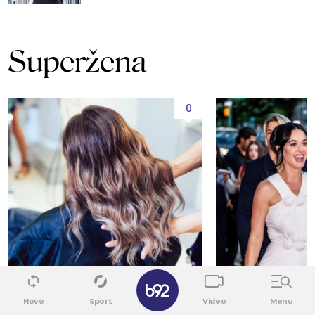
Superžena
0
✕
Novo
Sport
Video
Menu
I TO ZA SAMO PAR MINUTA
KOMENTARI SU HIT