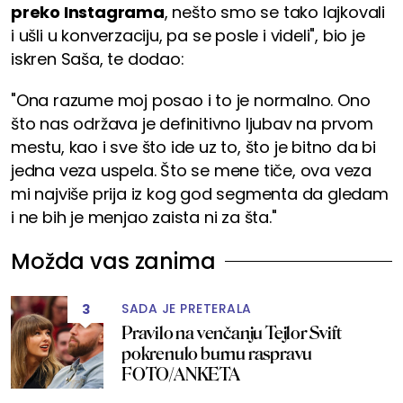
preko Instagrama
, nešto smo se tako lajkovali
i ušli u konverzaciju, pa se posle i videli", bio je
iskren Saša, te dodao:
"Ona razume moj posao i to je normalno. Ono
što nas održava je definitivno ljubav na prvom
mestu, kao i sve što ide uz to, što je bitno da bi
jedna veza uspela. Što se mene tiče, ova veza
mi najviše prija iz kog god segmenta da gledam
i ne bih je menjao zaista ni za šta."
Možda vas zanima
SADA JE PRETERALA
3
Pravilo na venčanju Tejlor Svift
pokrenulo burnu raspravu
FOTO/ANKETA