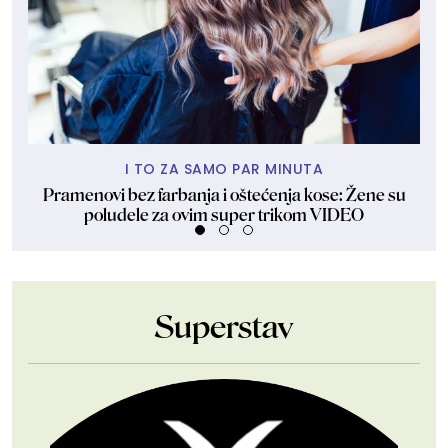
I TO ZA SAMO PAR MINUTA
Pramenovi bez farbanja i oštećenja kose: Žene su
Ven
poludele za ovim super trikom VIDEO
Superstav