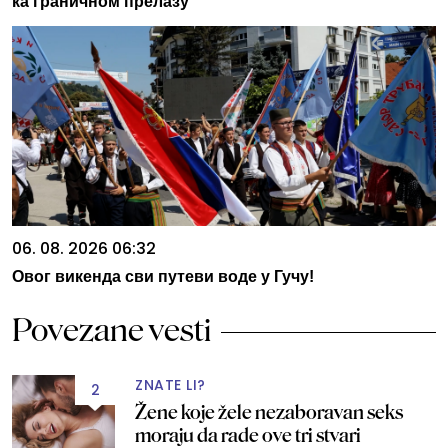
ка граничном прелазу
06. 08. 2026 06:32
Овог викенда сви путеви воде у Гучу!
Povezane vesti
ZNATE LI?
2
Žene koje žele nezaboravan seks
moraju da rade ove tri stvari