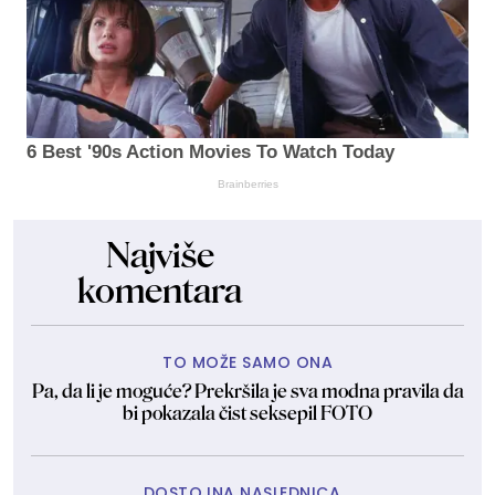
6 Best '90s Action Movies To Watch Today
Brainberries
Najviše
komentara
TO MOŽE SAMO ONA
Pa, da li je moguće? Prekršila je sva modna pravila da
bi pokazala čist seksepil FOTO
DOSTOJNA NASLEDNICA...