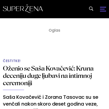
ČESTITKE!
Oženio se Saša Kovačević: Kruna
deceniju duge ljubavi na intimnoj
ceremoniji
Saša Kovačević i Zorana Tasovac su se
venčali nakon skoro deset godina veze,