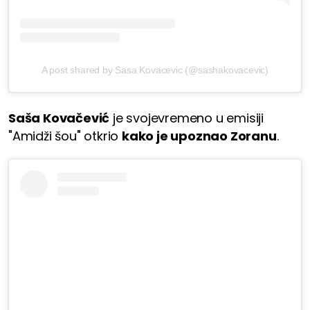
A post shared by Sasa Kovacevic (@sashakovacevic)
Saša Kovačević
je svojevremeno u emisiji
"Amidži šou" otkrio
kako je upoznao Zoranu
.