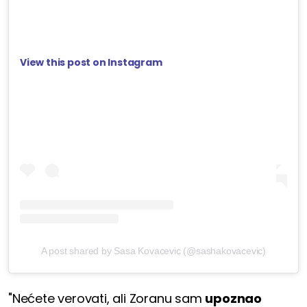
View this post on Instagram
A post shared by Sasa Kovacevic (@sashakovacevic)
"Nećete verovati, ali Zoranu sam
upoznao