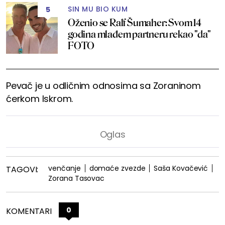
SIN MU BIO KUM
5
Oženio se Ralf Šumaher: Svom 14
godina mlađem partneru rekao "da"
FOTO
Pevač je u odličnim odnosima sa Zoraninom
ćerkom Iskrom.
venčanje
domaće zvezde
Saša Kovačević
TAGOVI:
Zorana Tasovac
0
KOMENTARI