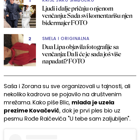
KRIJE JAKU SIMBOLIKU
1
Ljudi i dalje pričaju o njenom
venčanju: Sada svi komentarišu njen
bidermajer FOTO
SMELA I ORIGINALNA
2
Dua Lipa objavila fotografije sa
venčanja: Da li će je sada još više
napadati? FOTO
Saša i Zorana su sve organizovali u tajnosti, ali
nekoliko kadrova se pojavilo na društvenim
mrežama. Kako piše Blic,
mlada je uzela
prezime Kovačević
, dok je prvi ples bio uz
pesmu Rođe Raičevića "U tebe sam zaljubljen".