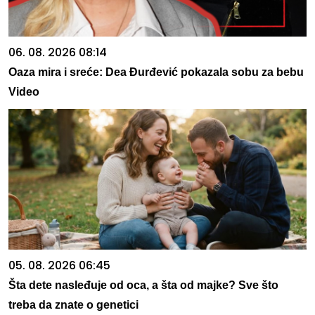
06. 08. 2026 08:14
Oaza mira i sreće: Dea Đurđević pokazala sobu za bebu
Video
05. 08. 2026 06:45
Šta dete nasleđuje od oca, a šta od majke? Sve što
treba da znate o genetici