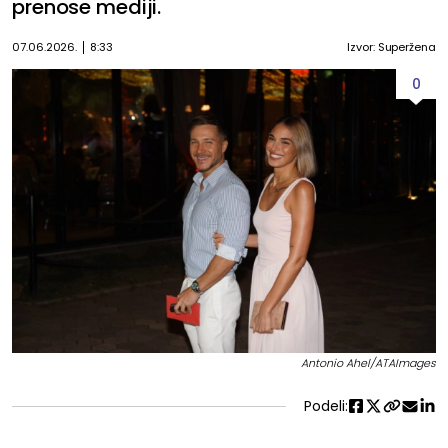
prenose mediji.
07.06.2026.
8:33
Izvor: Superžena
0
Antonio Ahel/ATAImages
Podeli: