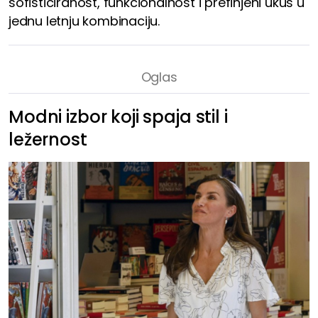
sofisticiranost, funkcionalnost i prefinjeni ukus u
jednu letnju kombinaciju.
Modni izbor koji spaja stil i
ležernost