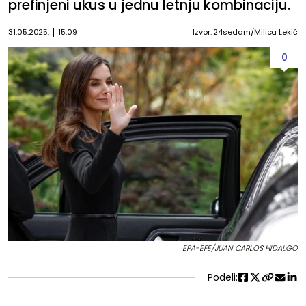
prefinjeni ukus u jednu letnju kombinaciju.
31.05.2025.
15:09
Izvor: 24sedam/Milica Lekić
0
EPA-EFE/JUAN CARLOS HIDALGO
Podeli: