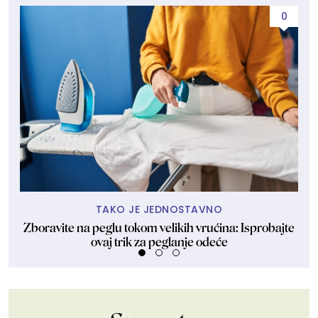
0
TAKO JE JEDNOSTAVNO
Zboravite na peglu tokom velikih vrućina: Isprobajte
Z
ovaj trik za peglanje odeće