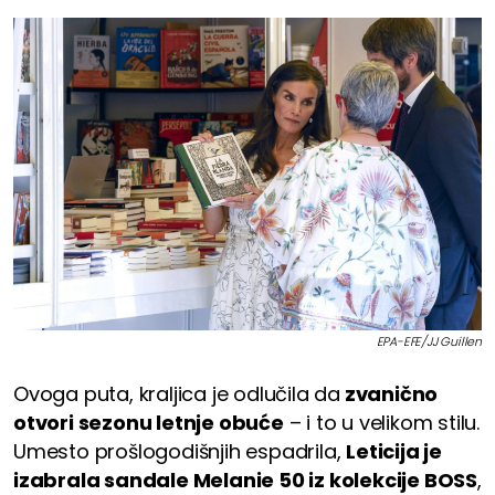
EPA-EFE/JJ Guillen
Ovoga puta, kraljica je odlučila da
zvanično
otvori sezonu letnje obuće
– i to u velikom stilu.
Umesto prošlogodišnjih espadrila,
Leticija je
izabrala sandale Melanie 50 iz kolekcije BOSS
,