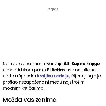
Na tradicionalnom otvaranju
84. Sajma knjige
u madridskom parku
El Retiro
, sve oči bile su
uprte u špansku
kraljicu Leticiju
, čiji stajling nije
prošao nezapaženo ni među najstrožim
modnim kritičarima.
Možda vas zanima