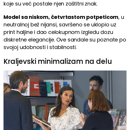
koje su već postale njen zaštitni znak.
Model sa niskom, četvrtastom potpeticom
, u
neutralnoj bež nijansi, savršeno se uklopio uz
print haljine i dao celokupnom izgledu dozu
diskretne elegancije. Ove sandale su poznate po
svojoj udobnosti i stabilnosti.
Kraljevski minimalizam na delu