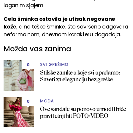
laganim sjajem.
Cela šminka ostavila je utisak negovane
kože
, a ne teške šminke, što savršeno odgovara
neformalnom, dnevnom karakteru događaja.
Možda vas zanima
SVI GREŠIMO
0
Stilske zamke u koje svi upadamo:
Saveti za eleganciju bez greške
MODA
0
Ove sandale su ponovo u modi i biće
pravi letnji hit FOTO/VIDEO