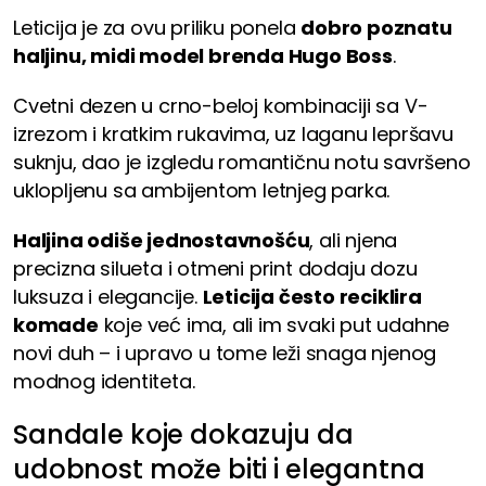
Leticija je za ovu priliku ponela
dobro poznatu
haljinu, midi model brenda Hugo Boss
.
Cvetni dezen u crno-beloj kombinaciji sa V-
izrezom i kratkim rukavima, uz laganu lepršavu
suknju, dao je izgledu romantičnu notu savršeno
uklopljenu sa ambijentom letnjeg parka.
Haljina odiše jednostavnošću
, ali njena
precizna silueta i otmeni print dodaju dozu
luksuza i elegancije.
Leticija često reciklira
komade
koje već ima, ali im svaki put udahne
novi duh – i upravo u tome leži snaga njenog
modnog identiteta.
Sandale koje dokazuju da
udobnost može biti i elegantna