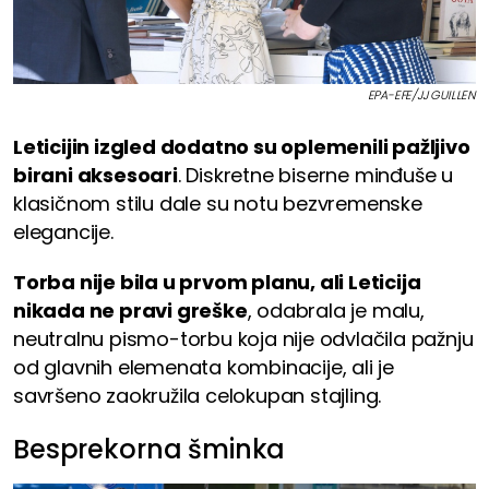
EPA-EFE/JJ GUILLEN
Leticijin izgled dodatno su oplemenili pažljivo
birani aksesoari
. Diskretne biserne minđuše u
klasičnom stilu dale su notu bezvremenske
elegancije.
Torba nije bila u prvom planu, ali Leticija
nikada ne pravi greške
, odabrala je malu,
neutralnu pismo-torbu koja nije odvlačila pažnju
od glavnih elemenata kombinacije, ali je
savršeno zaokružila celokupan stajling.
Besprekorna šminka