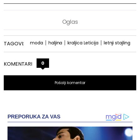
moda
haljina
kraljica Leticija
letnji stajling
TAGOVI:
0
KOMENTARI
Pošalji komentar
PREPORUKA ZA VAS