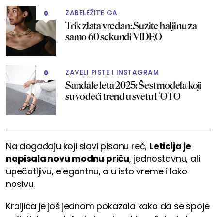
ZABELEŽITE GA
0
Trik zlata vredan: Suzite haljinu za
samo 60 sekundi VIDEO
ZAVELI PISTE I INSTAGRAM
0
Sandale leta 2025: Šest modela koji
su vodeći trend u svetu FOTO
Na događaju koji slavi pisanu reč,
Leticija je
napisala novu modnu priču
, jednostavnu, ali
upečatljivu, elegantnu, a u isto vreme i lako
nosivu.
Kraljica je još jednom pokazala kako da se spoje