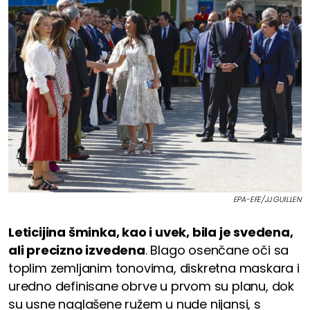
EPA-EFE/JJ GUILLEN
Leticijina šminka, kao i uvek, bila je svedena,
ali precizno izvedena
. Blago osenčane oči sa
toplim zemljanim tonovima, diskretna maskara i
uredno definisane obrve u prvom su planu, dok
su usne naglašene ružem u nude nijansi, s