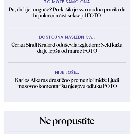
TO MOŽE SAMO ONA
Pa, da li je moguće? Prekršila je sva modna pravila da
bi pokazala čist seksepil FOTO
DOSTOJNA NASLEDNICA...
Ćerka Sindi Kraford oduševila izgledom: Neki kažu
da je lepša od mame FOTO
NIJE LOŠE...
Karlos Alkaras drastično promenio imidž: Ljudi
masovno komentarišu njegovu odluku FOTO
Ne propustite