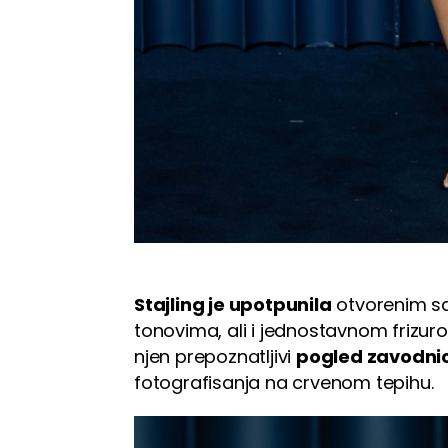
Stajling je upotpunila
otvorenim s
tonovima, ali i jednostavnom frizur
njen prepoznatljivi
pogled zavodni
fotografisanja na crvenom tepihu.