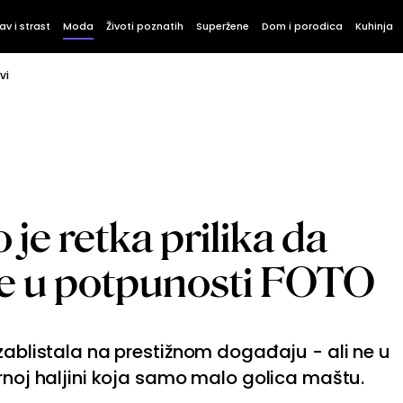
av i strast
Moda
Životi poznatih
Superžene
Dom i porodica
Kuhinja
vi
 je retka prilika da
 ne u potpunosti FOTO
 zablistala na prestižnom događaju - ali ne u
crnoj haljini koja samo malo golica maštu.