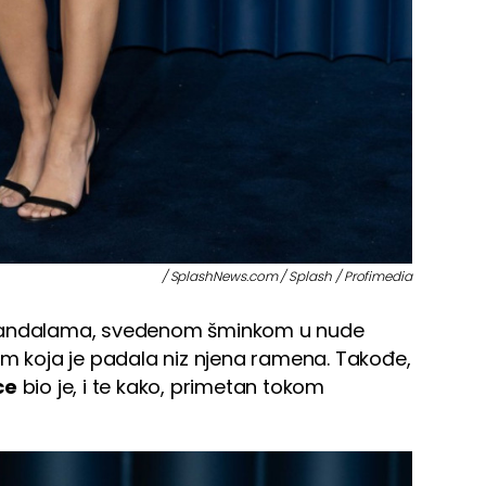
/ SplashNews.com / Splash / Profimedia
andalama, svedenom šminkom u nude
om koja je padala niz njena ramena. Takođe,
ce
bio je, i te kako, primetan tokom