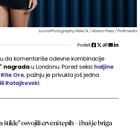
LounisPhotography/ABACA / Abaca Press / Profimedia
Podeli:
liku da komentariše odevne kombinacije
n" nagrada
u Londonu. Pored seksi
haljine
 Rite Ore
, pažnju je privukla još jedna
li Ratajkovski
.
 štikle" osvojili crveni tepih – i baš je briga