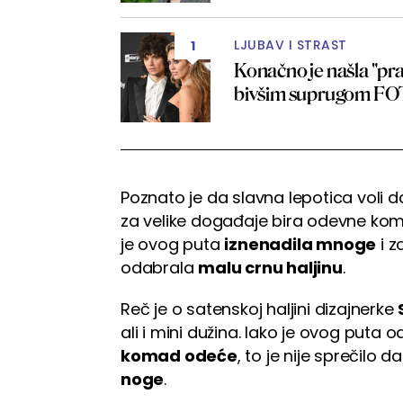
LJUBAV I STRAST
1
Konačno je našla "pra
bivšim suprugom F
Poznato je da slavna lepotica voli 
za velike događaje bira odevne komb
je ovog puta
iznenadila mnoge
i z
odabrala
malu crnu haljinu
.
Reč je o satenskoj haljini dizajnerke
ali i mini dužina. Iako je ovog puta
komad odeće
, to je nije sprečilo 
noge
.