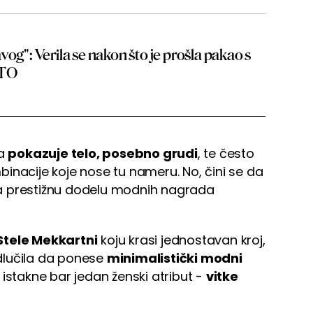
vog": Verila se nakon što je prošla pakao s
OTO
da
pokazuje telo, posebno grudi
, te često
inacije koje nose tu nameru. No, čini se da
a prestižnu dodelu modnih nagrada
Stele Mekkartni
koju krasi jednostavan kroj,
 odlučila da ponese
minimalistički modni
da istakne bar jedan ženski atribut -
vitke