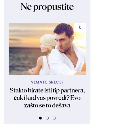
Ne propustite
0
NEMATE SREĆE?
A TU JE 
Stalno birate isti tip partnera,
Bila i ostala 
čak i kad vas povredi? Evo
Kraljica obl
zašto se to dešava
fotkama zagol
FOT