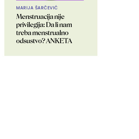
MARIJA ŠARČEVIĆ
Menstruacija nije
privilegija: Da li nam
treba menstrualno
odsustvo? ANKETA