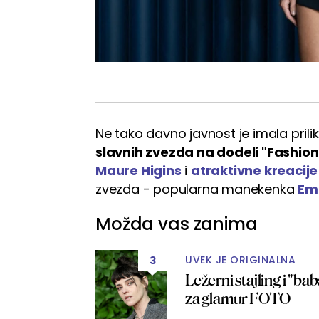
Ne tako davno javnost je imala pri
slavnih zvezda na dodeli "Fashio
Maure Higins
i
atraktivne kreacije
zvezda - popularna manekenka
Emi
Možda vas zanima
UVEK JE ORIGINALNA
3
Ležerni stajling i "baba
za glamur FOTO