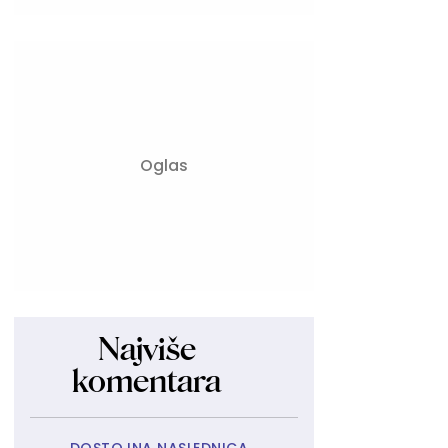
Najviše
komentara