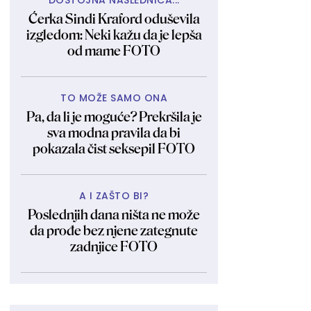
DOSTOJNA NASLEDNICA...
Ćerka Sindi Kraford oduševila
izgledom: Neki kažu da je lepša
od mame FOTO
TO MOŽE SAMO ONA
Pa, da li je moguće? Prekršila je
sva modna pravila da bi
pokazala čist seksepil FOTO
A I ZAŠTO BI?
Poslednjih dana ništa ne može
da prođe bez njene zategnute
zadnjice FOTO