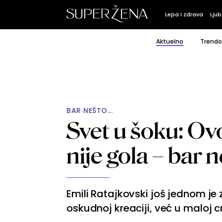
Lepa i zdrava
Ljub
Aktuelno
Trendo
BAR NEŠTO...
Svet u šoku: Ovo
nije gola – bar
Emili Ratajkovski još jednom je
oskudnoj kreaciji, već u maloj 