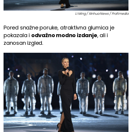
Li Ming / Xinhua News / Profimedia
Pored snažne poruke, atraktivna glumica je
pokazala i
odvažno modno izdanje
, ali i
zanosan izgled.