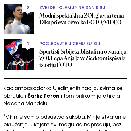
ZVEZDE I GLAMUR NA SAN SIRU
2
Modni spektakl na ZOI, glavna tema
Dikaprijeva devojka FOTO/VIDEO
POGLEDAJTE U ČEMU SU BILI
1
Sportisti Srbije zablistali na otvaranju
ZOI: Lepa Anja je već jednom ispisala
istoriju FOTO
Kao ambasadorka Ujedinjenih nacija, svima se
obratila i
Šarliz Teron
i tom prilikom je citirala
Nelsona Mandelu.
"Mir nije samo odsustvo sukoba. Mir je stvaranje
okruženja u kojem svi mogu da napreduju, bez