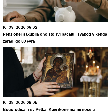
10. 08. 2026 08:02
Penzioner sakuplja ono što svi bacaju i svakog vikenda
zaradi do 80 evra
10. 08. 2026 09:05
Bogorodica ili sv Petka: Koje ikone mame nose u