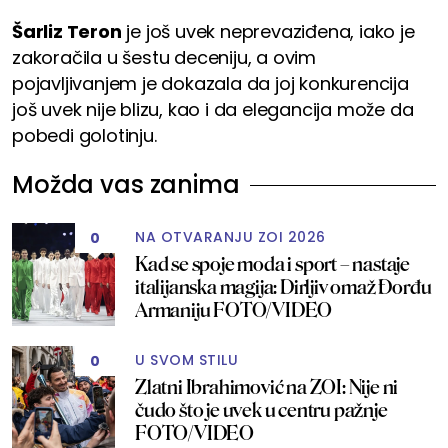
Šarliz Teron
je još uvek neprevaziđena, iako je
zakoračila u šestu deceniju, a ovim
pojavljivanjem je dokazala da joj konkurencija
još uvek nije blizu, kao i da elegancija može da
pobedi golotinju.
Možda vas zanima
NA OTVARANJU ZOI 2026
0
Kad se spoje moda i sport – nastaje
italijanska magija: Dirljiv omaž Đorđu
Armaniju FOTO/VIDEO
U SVOM STILU
0
Zlatni Ibrahimović na ZOI: Nije ni
čudo što je uvek u centru pažnje
FOTO/VIDEO