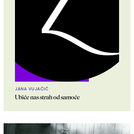
JANA VUJAČIĆ
Ubiće nas strah od samoće