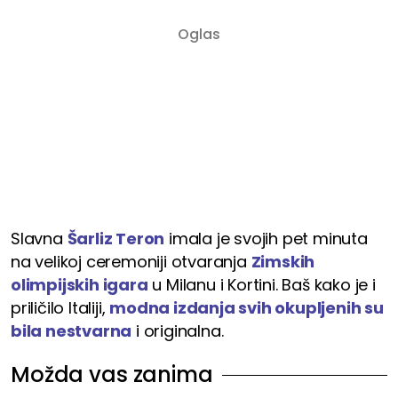
Slavna
Šarliz Teron
imala je svojih pet minuta
na velikoj ceremoniji otvaranja
Zimskih
olimpijskih igara
u Milanu i Kortini. Baš kako je i
priličilo Italiji,
modna izdanja svih okupljenih su
bila nestvarna
i originalna.
Možda vas zanima