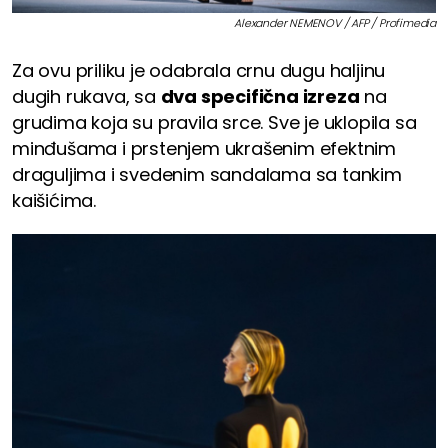
Alexander NEMENOV / AFP / Profimedia
Za ovu priliku je odabrala crnu dugu haljinu
dugih rukava, sa
dva specifična izreza
na
grudima koja su pravila srce. Sve je uklopila sa
minđušama i prstenjem ukrašenim efektnim
draguljima i svedenim sandalama sa tankim
kaišićima.