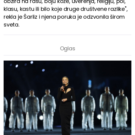
obzira na rasu, boju kože, uverenja, religiju, pol,
klasu, kastu ili bilo koje druge društvene razlike",
rekla je Šarliz i njena poruka je odzvonila širom
sveta.