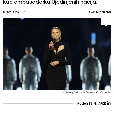
kao ambasadorka Ujedinjenih nacija.
07.02.2026.
8:40
Izvor: Superžena
1
Li Ming / Xinhua News / Profimedia
Podeli: