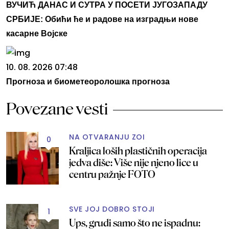
ВУЧИЋ ДАНАС И СУТРА У ПОСЕТИ ЈУГОЗАПАДУ
СРБИЈЕ: Обићи ће и радове на изградњи нове
касарне Војске
10. 08. 2026 07:48
Прогноза и биометеоролошка прогноза
Povezane vesti
NA OTVARANJU ZOI
0
Kraljica loših plastičnih operacija
jedva diše: Više nije njeno lice u
centru pažnje FOTO
SVE JOJ DOBRO STOJI
1
Ups, grudi samo što ne ispadnu: