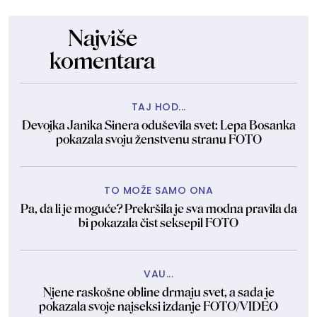
Najviše
komentara
TAJ HOD...
Devojka Janika Sinera oduševila svet: Lepa Bosanka
pokazala svoju ženstvenu stranu FOTO
TO MOŽE SAMO ONA
Pa, da li je moguće? Prekršila je sva modna pravila da
bi pokazala čist seksepil FOTO
VAU...
Njene raskošne obline drmaju svet, a sada je
pokazala svoje najseksi izdanje FOTO/VIDEO