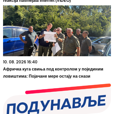
reakcija nasmejala internet (VIDEO)
10. 08. 2026 16:40
Афричка куга свиња под контролом у појединим
ловиштима: Појачане мере остају на снази