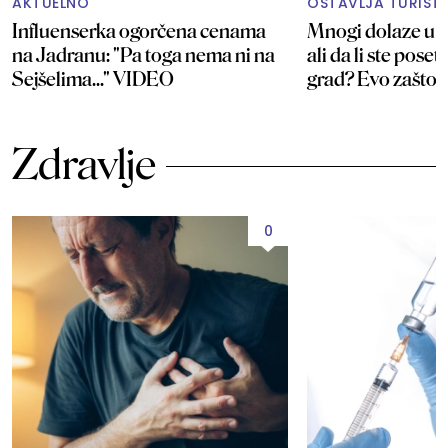
AKTUELNO
OSTAVLJA TURISTE
Influenserka ogorčena cenama
Mnogi dolaze u U
na Jadranu: "Pa toga nema ni na
ali da li ste poset
Sejšelima..." VIDEO
grad? Evo zašto j
Zdravlje
0