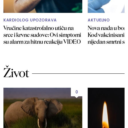
KARDIOLOG UPOZORAVA
AKTUELNO
Vrućine katastrofalno utiču na
Nova nada u borbi
srce i krvne sudove: Ovi simptomi
Kod vakcinisanih
su alarm za hitnu reakciju VIDEO
nijedan smrtni sl
Život
0