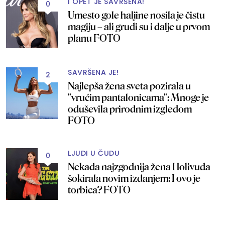
I OPET JE SAVRŠENA!
0
Umesto gole haljine nosila je čistu
magiju – ali grudi su i dalje u prvom
planu FOTO
SAVRŠENA JE!
2
Najlepša žena sveta pozirala u
"vrućim pantalonicama": Mnoge je
oduševila prirodnim izgledom
FOTO
LJUDI U ČUDU
0
Nekada najzgodnija žena Holivuda
šokirala novim izdanjem: I ovo je
torbica? FOTO