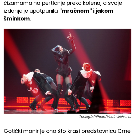
čizamama na pertlanje preko kolena, a svoje
izdanje je upotpunila
"mračnom" i jakom
šminkom
.
Tanjug/AP Photo/Martin Meissner
Gotički manir je ono što krasi predstavnicu Crne