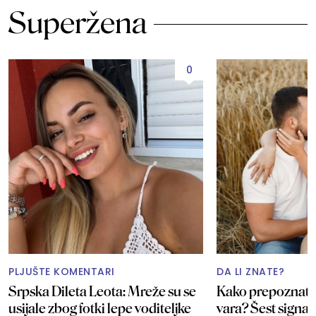
Superžena
0
PLJUŠTE KOMENTARI
DA LI ZNATE?
Srpska Dileta Leota: Mreže su se
Kako prepoznati 
usijale zbog fotki lepe voditeljke
vara? Šest signal