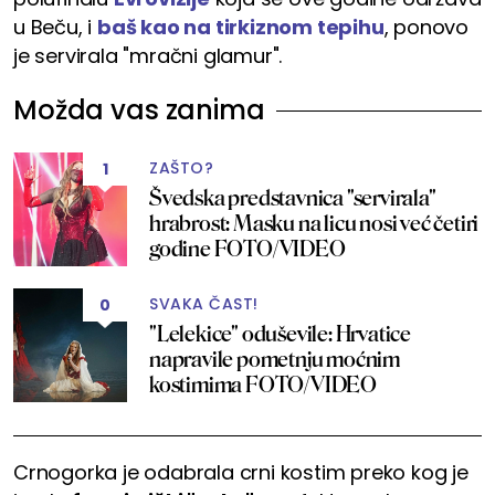
u Beču, i
baš kao na tirkiznom tepihu
, ponovo
je servirala "mračni glamur".
Možda vas zanima
ZAŠTO?
1
Švedska predstavnica "servirala"
hrabrost: Masku na licu nosi već četiri
godine FOTO/VIDEO
SVAKA ČAST!
0
"Lelekice" oduševile: Hrvatice
napravile pometnju moćnim
kostimima FOTO/VIDEO
Crnogorka je odabrala crni kostim preko kog je