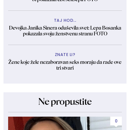
TAJ HOD...
Devojka Janika Sinera oduševila svet: Lepa Bosanka
pokazala svoju ženstvenu stranu FOTO
ZNATE LI?
Žene koje žele nezaboravan seks moraju da rade ove
tri stvari
Ne propustite
0