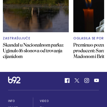
ZASTRAŠUJUĆE
OGLASILA SE POR
Skandal u Nacionalnom parku:
Preminuo poznat
Uginulo 16 slonova od trovanja
producent: Sarađ
cijanidom
Madonom i Britni
INFO
VIDEO