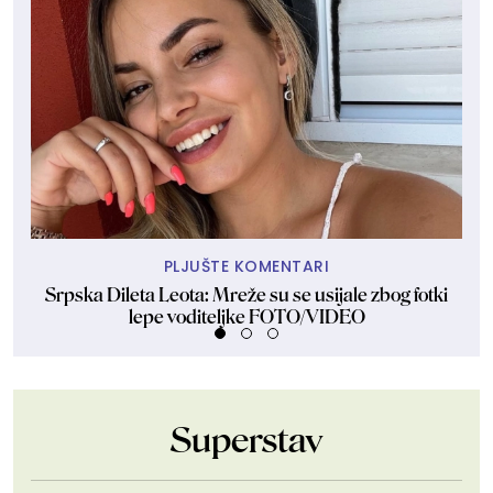
PLJUŠTE KOMENTARI
Srpska Dileta Leota: Mreže su se usijale zbog fotki
Sk
lepe voditeljke FOTO/VIDEO
Superstav