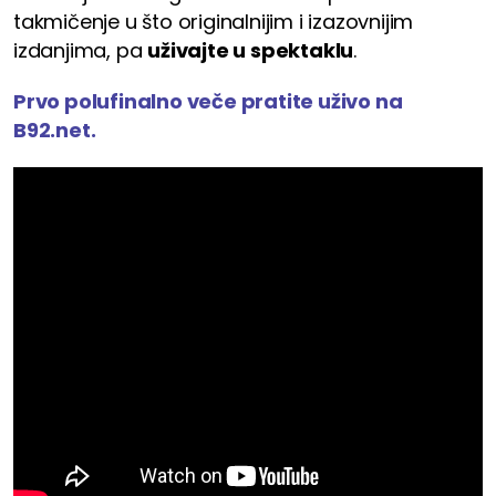
takmičenje u što originalnijim i izazovnijim
izdanjima, pa
uživajte u spektaklu
.
Prvo polufinalno veče pratite uživo na
B92.net.