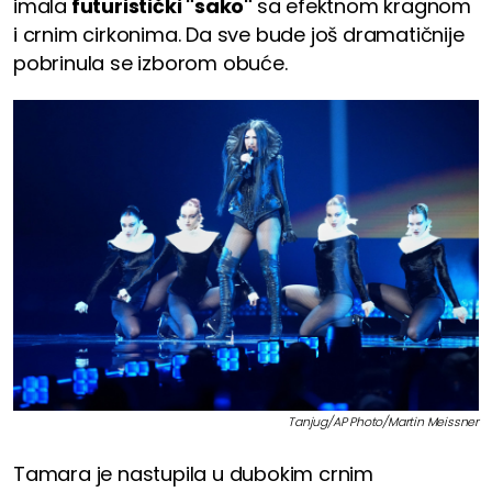
imala
futuristički "sako"
sa efektnom kragnom
i crnim cirkonima. Da sve bude još dramatičnije
pobrinula se izborom obuće.
Tanjug/AP Photo/Martin Meissner
Tamara je nastupila u dubokim crnim