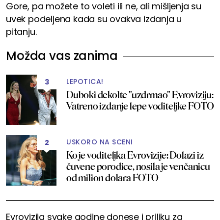
Gore, pa možete to voleti ili ne, ali mišljenja su
uvek podeljena kada su ovakva izdanja u
pitanju.
Možda vas zanima
LEPOTICA!
3
Duboki dekolte "uzdrmao" Evroviziju:
Vatreno izdanje lepe voditeljke FOTO
USKORO NA SCENI
2
Ko je voditeljka Evrovizije: Dolazi iz
čuvene porodice, nosila je venčanicu
od milion dolara FOTO
Evrovizija svake godine donese i priliku za