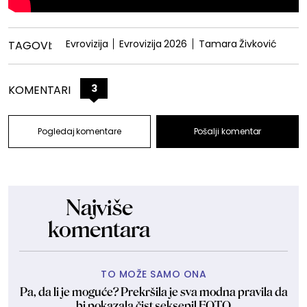
Evrovizija
Evrovizija 2026
Tamara Živković
TAGOVI:
3
KOMENTARI
Pogledaj komentare
Pošalji komentar
Najviše
komentara
TO MOŽE SAMO ONA
Pa, da li je moguće? Prekršila je sva modna pravila da
bi pokazala čist seksepil FOTO