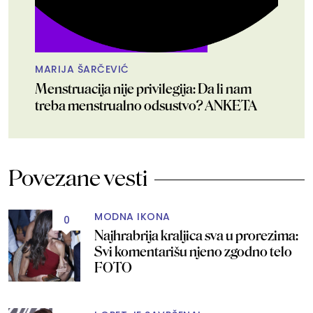
MARIJA ŠARČEVIĆ
Menstruacija nije privilegija: Da li nam
treba menstrualno odsustvo? ANKETA
Povezane vesti
MODNA IKONA
0
Najhrabrija kraljica sva u prorezima:
Svi komentarišu njeno zgodno telo
FOTO