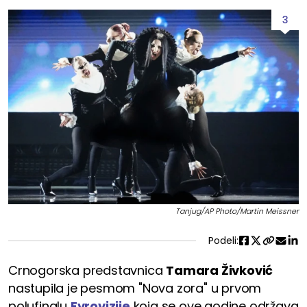
3
Tanjug/AP Photo/Martin Meissner
Podeli:
Crnogorska predstavnica
Tamara Živković
nastupila je pesmom "Nova zora" u prvom
polufinalu
Evrovizije
koja se ove godine održava