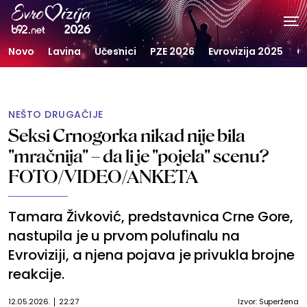
Novo
Lavina
Učesnici
PZE 2026
Evrovizija 2025
G
NEŠTO DRUGAČIJE
Seksi Crnogorka nikad nije bila
"mračnija" – da li je "pojela" scenu?
FOTO/VIDEO/ANKETA
Tamara Živković, predstavnica Crne Gore,
nastupila je u prvom polufinalu na
Evroviziji, a njena pojava je privukla brojne
reakcije.
12.05.2026.
22:27
Izvor: Superžena