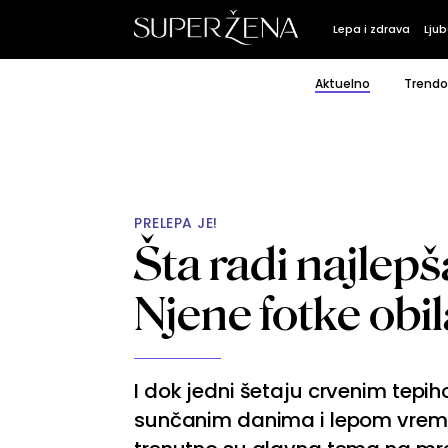
Lepa i zdrava
Ljub
Aktuelno
Trendo
PRELEPA JE!
Šta radi najlep
Njene fotke ob
I dok jedni šetaju crvenim tepih
sunčanim danima i lepom vremen