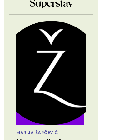
Superstav
MARIJA ŠARČEVIĆ