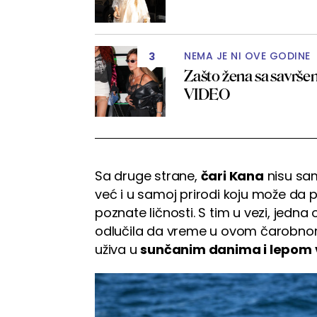
NEMA JE NI OVE GODINE
3
Zašto žena sa savršen
VIDEO
Sa druge strane,
čari Kana
nisu sa
već i u samoj prirodi koju može da 
poznate ličnosti. S tim u vezi, jedna
odlučila da vreme u ovom čarobnom 
uživa u
sunčanim danima i lepom