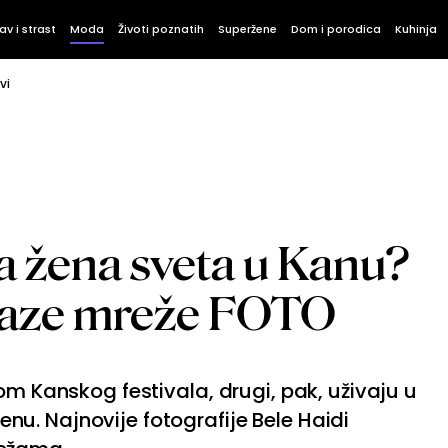
av i strast
Moda
Životi poznatih
Superžene
Dom i porodica
Kuhinja
vi
ša žena sveta u Kanu?
ilaze mreže FOTO
om Kanskog festivala, drugi, pak, uživaju u
u. Najnovije fotografije Bele Haidi