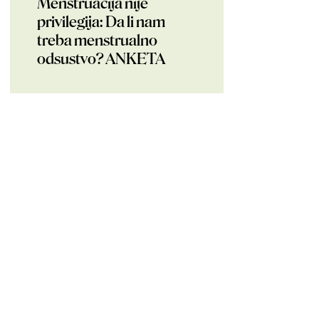
Menstruacija nije
privilegija: Da li nam
treba menstrualno
odsustvo? ANKETA