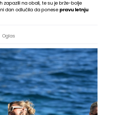
zapazili na obali, te su je brže-bolje
nčani dan odlučila da ponese
pravu letnju