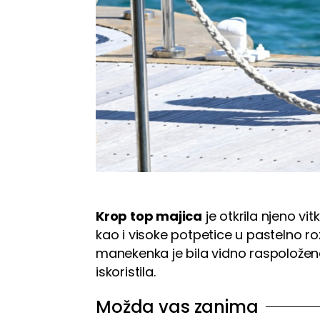
Krop top majica
je otkrila njeno vit
kao i visoke potpetice u pastelno r
manekenka je bila vidno raspoložen
iskoristila.
Možda vas zanima