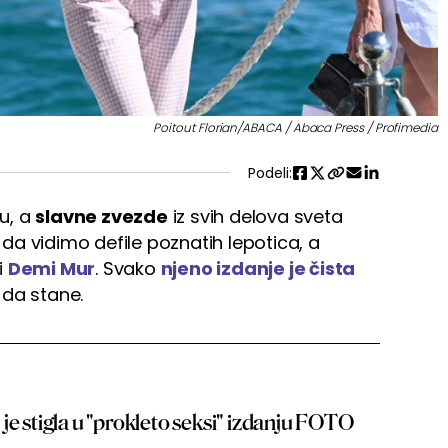
Poitout Florian/ABACA / Abaca Press / Profimedia
Podeli:
ku, a
slavne zvezde
iz svih delova sveta
u da vidimo defile poznatih lepotica, a
i
Demi Mur
. Svako
njeno izdanje je čista
 da stane.
je stigla u "prokleto seksi" izdanju FOTO