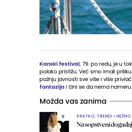
Kanski festival
, 79. po redu, je u to
polako pristižu. Već smo imali prilik
pažnju javnosti sve više i više privlač
fantazija
i čini se da nema nameru
Možda vas zanima
KRATKO, TRENDI I NEŽNO
0
Na sopstveni događaj 