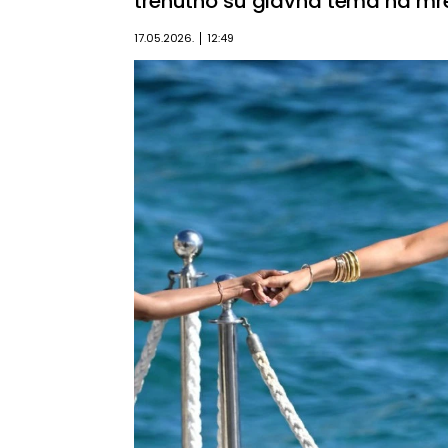
trenutno su glavna tema na m
17.05.2026.
12:49