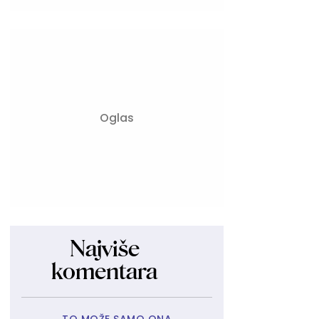
Najviše
komentara