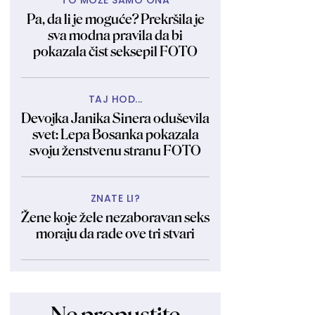
TO MOŽE SAMO ONA
Pa, da li je moguće? Prekršila je
sva modna pravila da bi
pokazala čist seksepil FOTO
TAJ HOD...
Devojka Janika Sinera oduševila
svet: Lepa Bosanka pokazala
svoju ženstvenu stranu FOTO
ZNATE LI?
Žene koje žele nezaboravan seks
moraju da rade ove tri stvari