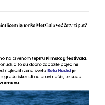
im licem ignoriše Met Galu već četvrti put?
mo na crvenom tepihu
Filmskog festivala
,
ponudi, a to su dobro zapazile pojedine
 od najlepših žena sveta
Bela Hadid
je
gradu iskoristi na pravi način, te sada
 vremenu
.