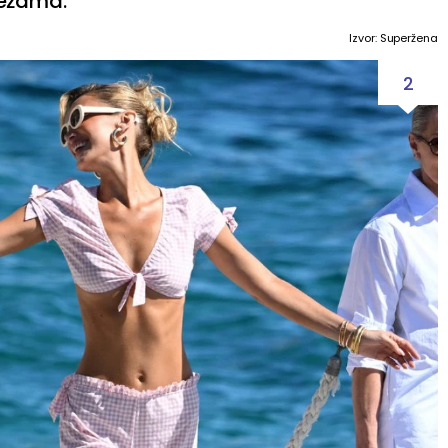
režama.
Izvor: Superžena
2