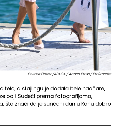
Poitout Florian/ABACA / Abaca Press / Profimedia
ko telo, a stajlingu je dodala bele naočare,
oze boji. Sudeći prema fotografijama,
a, što znači da je sunčani dan u Kanu dobro