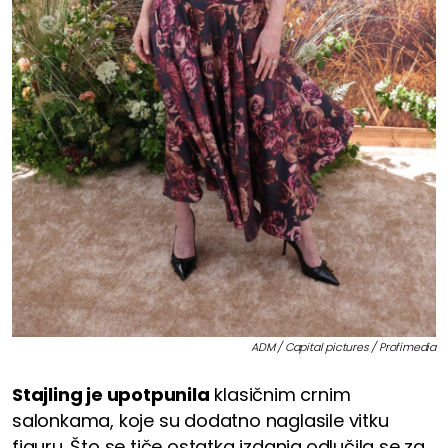
ADM / Capital pictures / Profimedia
Stajling je upotpunila
klasičnim crnim
salonkama, koje su dodatno naglasile vitku
figuru. Što se tiče ostatka izdanja,odlučila se za