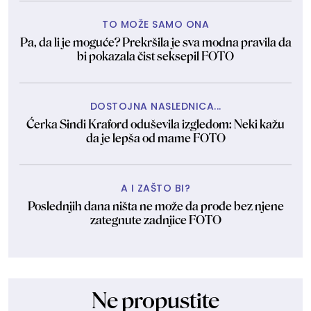
TO MOŽE SAMO ONA
Pa, da li je moguće? Prekršila je sva modna pravila da
bi pokazala čist seksepil FOTO
DOSTOJNA NASLEDNICA...
Ćerka Sindi Kraford oduševila izgledom: Neki kažu
da je lepša od mame FOTO
A I ZAŠTO BI?
Poslednjih dana ništa ne može da prođe bez njene
zategnute zadnjice FOTO
Ne propustite