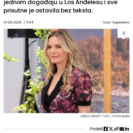
jednom događaju u Los Anđelesu i sve
prisutne je ostavila bez teksta.
01.06.2026.
11:54
Izvor: Superžena
3
GREG GRUDT / UPI / Profimedia
Podeli: