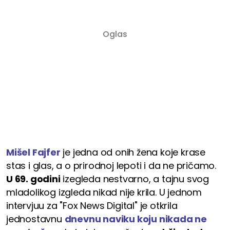
Mišel Fajfer
je jedna od onih žena koje krase
stas i glas, a o prirodnoj lepoti i da ne pričamo.
U 69. godini
izegleda nestvarno, a tajnu svog
mladolikog izgleda nikad nije krila. U jednom
intervjuu za "Fox News Digital" je otkrila
jednostavnu
dnevnu naviku koju nikada ne