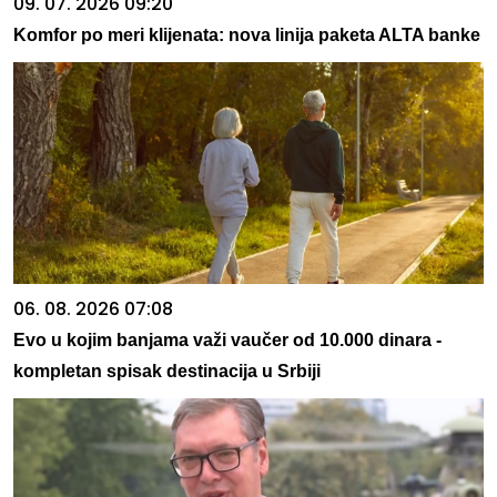
09. 07. 2026 09:20
Komfor po meri klijenata: nova linija paketa ALTA banke
06. 08. 2026 07:08
Evo u kojim banjama važi vaučer od 10.000 dinara -
kompletan spisak destinacija u Srbiji