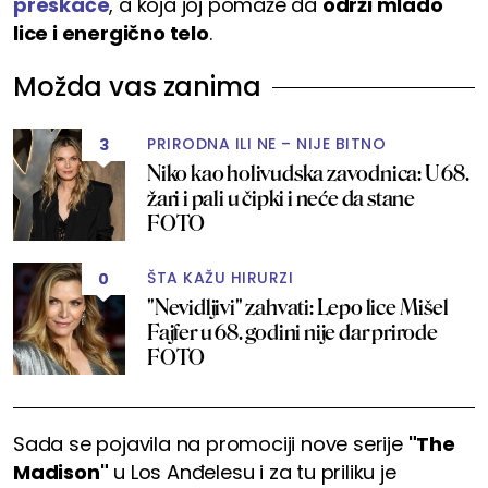
preskače
, a koja joj pomaže da
održi mlado
lice i energično telo
.
Možda vas zanima
PRIRODNA ILI NE – NIJE BITNO
3
Niko kao holivudska zavodnica: U 68.
žari i pali u čipki i neće da stane
FOTO
ŠTA KAŽU HIRURZI
0
"Nevidljivi" zahvati: Lepo lice Mišel
Fajfer u 68. godini nije dar prirode
FOTO
Sada se pojavila na promociji nove serije
"The
Madison"
u Los Anđelesu i za tu priliku je