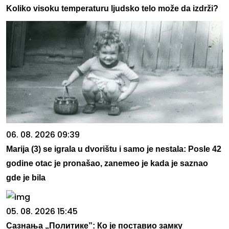
Koliko visoku temperaturu ljudsko telo može da izdrži?
06. 08. 2026 09:39
Marija (3) se igrala u dvorištu i samo je nestala: Posle 42
godine otac je pronašao, zanemeo je kada je saznao
gde je bila
05. 08. 2026 15:45
Сазнања „Политике”: Ко је поставио замку