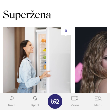
Superžena
0
✕
JEDNOSTAVAN TRIK
NEKAD I SAD, NEMA
Novo
Sport
Video
Menu
Zašto bi u frižider trebalo da
Šakira objavila sl