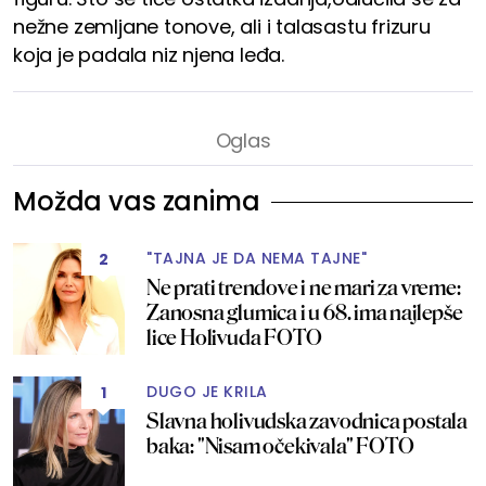
nežne zemljane tonove, ali i talasastu frizuru
koja je padala niz njena leđa.
Možda vas zanima
"TAJNA JE DA NEMA TAJNE"
2
Ne prati trendove i ne mari za vreme:
Zanosna glumica i u 68. ima najlepše
lice Holivuda FOTO
DUGO JE KRILA
1
Slavna holivudska zavodnica postala
baka: "Nisam očekivala" FOTO