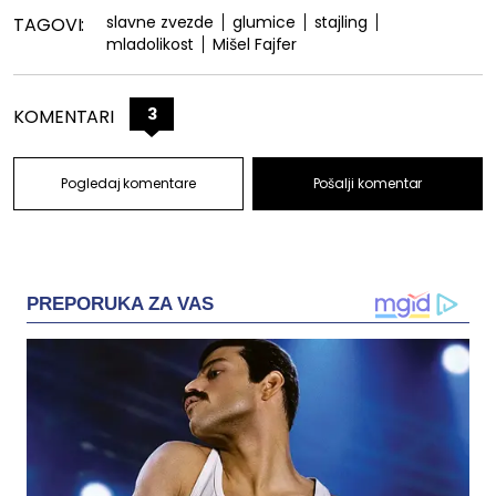
slavne zvezde
glumice
stajling
TAGOVI:
mladolikost
Mišel Fajfer
3
KOMENTARI
Pogledaj komentare
Pošalji komentar
PREPORUKA ZA VAS