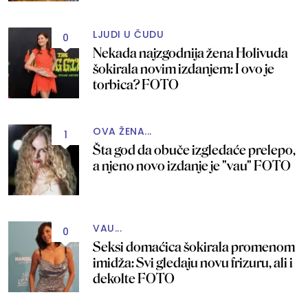
LJUDI U ČUDU
0
Nekada najzgodnija žena Holivuda
šokirala novim izdanjem: I ovo je
torbica? FOTO
OVA ŽENA...
1
Šta god da obuče izgledaće prelepo,
a njeno novo izdanje je "vau" FOTO
VAU...
0
Seksi domaćica šokirala promenom
imidža: Svi gledaju novu frizuru, ali i
dekolte FOTO