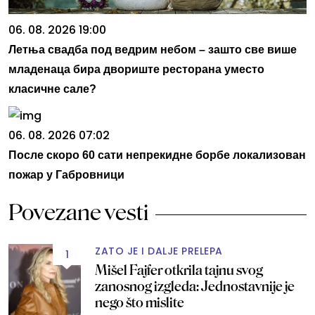
06. 08. 2026 19:00
Летња свадба под ведрим небом – зашто све више
младенаца бира двориште ресторана уместо
класичне сале?
06. 08. 2026 07:02
После скоро 60 сати непрекидне борбе локализован
пожар у Габровници
Povezane vesti
ZATO JE I DALJE PRELEPA
1
Mišel Fajfer otkrila tajnu svog
zanosnog izgleda: Jednostavnije je
nego što mislite