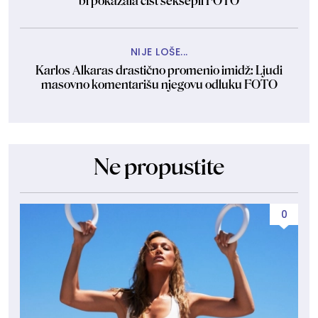
bi pokazala čist seksepil FOTO
NIJE LOŠE...
Karlos Alkaras drastično promenio imidž: Ljudi
masovno komentarišu njegovu odluku FOTO
Ne propustite
0