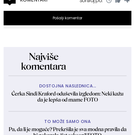
Sortiraj po:
Pošalji komentar
Najviše
komentara
DOSTOJNA NASLEDNICA...
Ćerka Sindi Kraford oduševila izgledom: Neki kažu
da je lepša od mame FOTO
TO MOŽE SAMO ONA
Pa, da li je moguće? Prekršila je sva modna pravila da