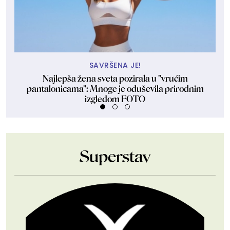
SAVRŠENA JE!
Najlepša žena sveta pozirala u "vrućim
D
pantalonicama": Mnoge je oduševila prirodnim
izgledom FOTO
Superstav