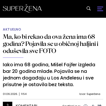
AKTUELNO
Ma, ko bi rekao da ova žena ima 68
godina? Pojavila se u običnoj haljini i
oduševila sve FOTO
Iako ima 68 godina, Mišel Fajfer izgleda
bar 20 godina mlađe. Pojavila se na
jednom događaju u Los Anđelesu i sve
prisutne je ostavila bez teksta.
01.06.2026.
11:54
Izvor: Superžena
3
KOMENTARI