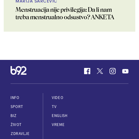
MARIJA ŠARČEVIĆ
Menstruacija nije privilegija: Da li nam
treba menstrualno odsustvo? ANKETA
INFO
VIDEO
SPORT
TV
BIZ
ENGLISH
ŽIVOT
VREME
ZDRAVLJE