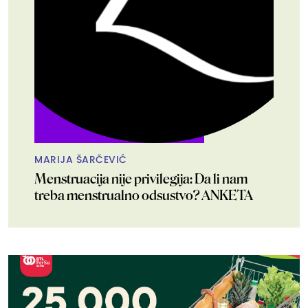
MARIJA ŠARČEVIĆ
Menstruacija nije privilegija: Da li nam
treba menstrualno odsustvo? ANKETA