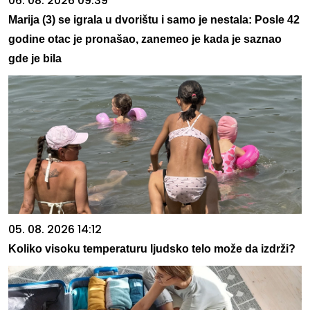
06. 08. 2026 09:39
Marija (3) se igrala u dvorištu i samo je nestala: Posle 42
godine otac je pronašao, zanemeo je kada je saznao
gde je bila
05. 08. 2026 14:12
Koliko visoku temperaturu ljudsko telo može da izdrži?