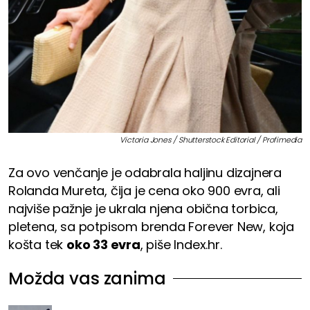
Victoria Jones / Shutterstock Editorial / Profimedia
Za ovo venčanje je odabrala haljinu dizajnera
Rolanda Mureta, čija je cena oko 900 evra, ali
najviše pažnje je ukrala njena obična torbica,
pletena, sa potpisom brenda Forever New, koja
košta tek
oko 33 evra
, piše Index.hr.
Možda vas zanima