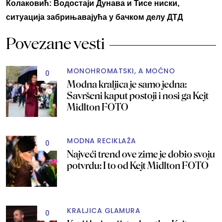
Колаковић: Водостаји Дунава и Тисе ниски,
ситуација забрињавајућа у бачком делу ДТД
Povezane vesti
MONOHROMATSKI, A MOĆNO
0
Modna kraljica je samo jedna:
Savršeni kaput postoji i nosi ga Kejt
Midlton FOTO
MODNA RECIKLAŽA
0
Najveći trend ove zime je dobio svoju
potvrdu: I to od Kejt Midlton FOTO
KRALJICA GLAMURA
0