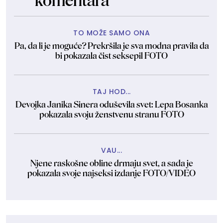
komentara
TO MOŽE SAMO ONA
Pa, da li je moguće? Prekršila je sva modna pravila da
bi pokazala čist seksepil FOTO
TAJ HOD...
Devojka Janika Sinera oduševila svet: Lepa Bosanka
pokazala svoju ženstvenu stranu FOTO
VAU...
Njene raskošne obline drmaju svet, a sada je
pokazala svoje najseksi izdanje FOTO/VIDEO