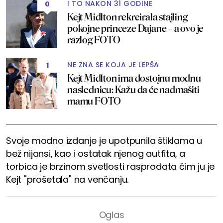
I TO NAKON 31 GODINE
0
Kejt Midlton rekreirala stajling
pokojne princeze Dajane – a ovo je
razlog FOTO
NE ZNA SE KOJA JE LEPŠA
1
Kejt Midlton ima dostojnu modnu
naslednicu: Kažu da će nadmašiti
mamu FOTO
Svoje modno izdanje je upotpunila štiklama u
bež nijansi, kao i ostatak njenog autfita, a
torbica je brzinom svetlosti rasprodata čim ju je
Kejt "prošetala" na venčanju.