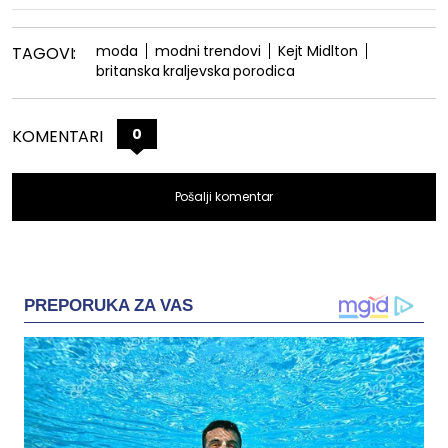
moda
modni trendovi
Kejt Midlton
TAGOVI:
britanska kraljevska porodica
0
KOMENTARI
Pošalji komentar
PREPORUKA ZA VAS