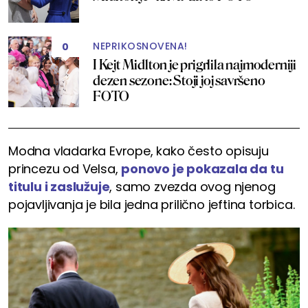
NEPRIKOSNOVENA!
0
I Kejt Midlton je prigrlila najmoderniji
dezen sezone: Stoji joj savršeno
FOTO
Modna vladarka Evrope, kako često opisuju
princezu od Velsa,
ponovo je pokazala da tu
titulu i zaslužuje
, samo zvezda ovog njenog
pojavljivanja je bila jedna prilično jeftina torbica.