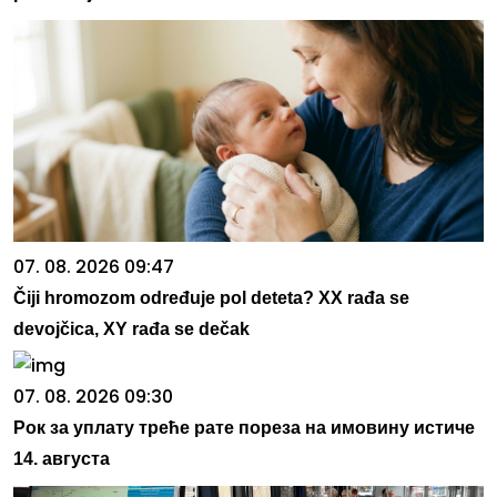
07. 08. 2026 09:47
Čiji hromozom određuje pol deteta? XX rađa se
devojčica, XY rađa se dečak
07. 08. 2026 09:30
Рок за уплату треће рате пореза на имовину истиче
14. августа