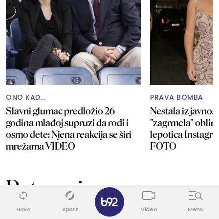
ONO KAD...
PRAVA BOMBA
Slavni glumac predložio 26
Nestala iz javnos
godina mlađoj supruzi da rodi i
"zagrmela" oblin
osmo dete: Njena reakcija se širi
lepotica Instagra
mrežama VIDEO
FOTO
Putovanja
✕
Novo
Sport
Video
Menu