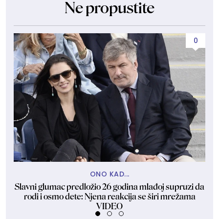
Ne propustite
0
ONO KAD...
Slavni glumac predložio 26 godina mlađoj supruzi da
Ma
rodi i osmo dete: Njena reakcija se širi mrežama
VIDEO