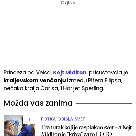
Princeza od Velsa,
Kejt Midlton
, prisustovala je
kraljevskom venčanju i
zmeđu Pitera Filipsa,
nećaka kralja Čarlsa, i Harijet Sperling.
Možda vas zanima
FOTKA OBIŠLA SVET
1
Trenutak koji je rasplakao svet – a Kejt
Midlton je "kriva" za to FOTO