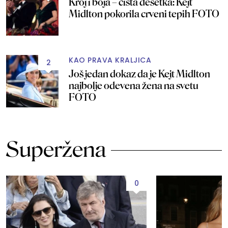
Kroj i boja – čista desetka: Kejt
Midlton pokorila crveni tepih FOTO
KAO PRAVA KRALJICA
2
Još jedan dokaz da je Kejt Midlton
najbolje odevena žena na svetu
FOTO
Superžena
0