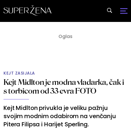
KEJT ZASIJALA
Kejt Midlton je modna vladarka, čak i
s torbicom od 33 evra FOTO
Kejt Midlton privukla je veliku pažnju
svojim modnim odabirom na venčanju
Pitera Filipsa i Harijet Sperling.