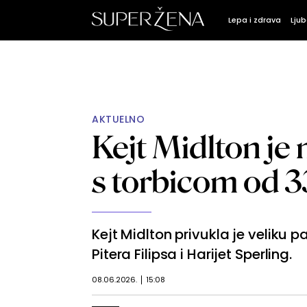
Lepa i zdrava
Ljub
AKTUELNO
Kejt Midlton je
s torbicom od 
Kejt Midlton privukla je velik
Pitera Filipsa i Harijet Sperling.
08.06.2026.
15:08