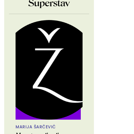
Superstav
MARIJA ŠARČEVIĆ