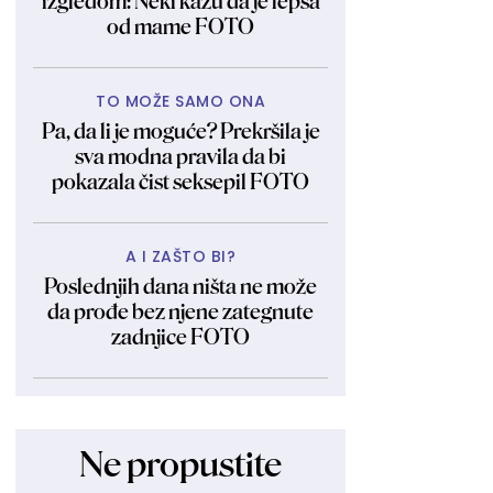
izgledom: Neki kažu da je lepša
od mame FOTO
TO MOŽE SAMO ONA
Pa, da li je moguće? Prekršila je
sva modna pravila da bi
pokazala čist seksepil FOTO
A I ZAŠTO BI?
Poslednjih dana ništa ne može
da prođe bez njene zategnute
zadnjice FOTO
Ne propustite