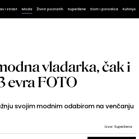
av i strast
Moda
Životi poznatih
Superžene
Dom i porodica
Kuhinja
 modna vladarka, čak i
33 evra FOTO
u pažnju svojim modnim odabirom na venčanju
Izvor: Superžena