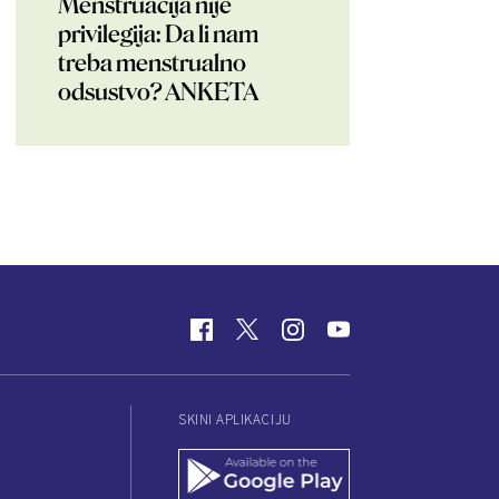
Menstruacija nije
privilegija: Da li nam
treba menstrualno
odsustvo? ANKETA
SKINI APLIKACIJU