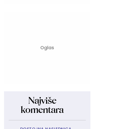
Najviše
komentara