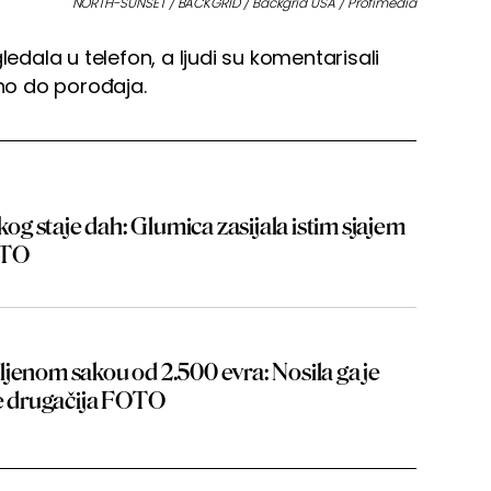
NORTH-SUNSET / BACKGRID / Backgrid USA / Profimedia
ledala u telefon, a ljudi su komentarisali
tno do porođaja.
 kog staje dah: Glumica zasijala istim sjajem
OTO
jenom sakou od 2.500 evra: Nosila ga je
je drugačija FOTO