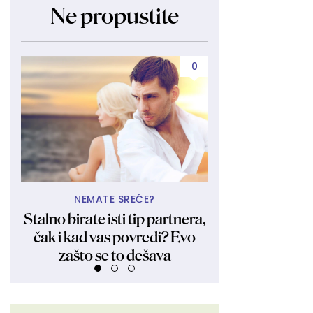
Ne propustite
0
NEMATE SREĆE?
UBIJA KAKO
Stalno birate isti tip partnera,
Obukla nikad kr
čak i kad vas povredi? Evo
fanovima pokaza
zašto se to dešava
Ljudi su ostali 