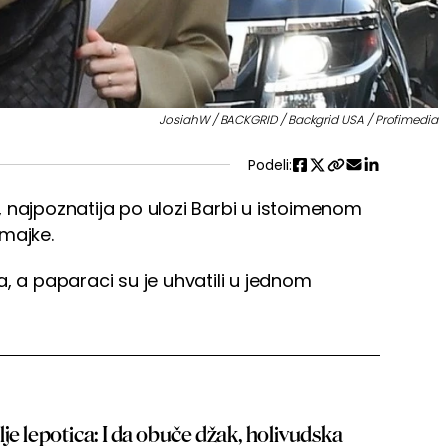
JosiahW / BACKGRID / Backgrid USA / Profimedia
Podeli:
, najpoznatija po ulozi Barbi u istoimenom
 majke.
, a paparaci su je uhvatili u jednom
 dalje lepotica: I da obuče džak, holivudska