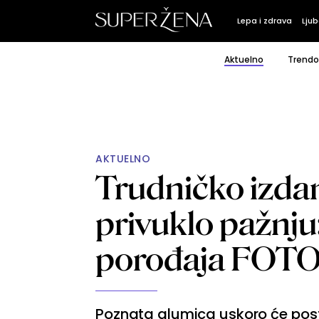
Lepa i zdrava
Ljub
Aktuelno
Trendo
AKTUELNO
Trudničko izdan
privuklo pažnju:
porođaja FOT
Poznata glumica uskoro će pos