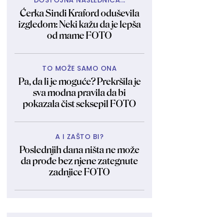
DOSTOJNA NASLEDNICA...
Ćerka Sindi Kraford oduševila
izgledom: Neki kažu da je lepša
od mame FOTO
TO MOŽE SAMO ONA
Pa, da li je moguće? Prekršila je
sva modna pravila da bi
pokazala čist seksepil FOTO
A I ZAŠTO BI?
Poslednjih dana ništa ne može
da prođe bez njene zategnute
zadnjice FOTO