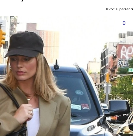
Izvor: superžena
0