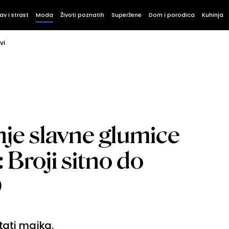
av i strast
Moda
Životi poznatih
Superžene
Dom i porodica
Kuhinja
vi
je slavne glumice
 Broji sitno do
O
tati majka.