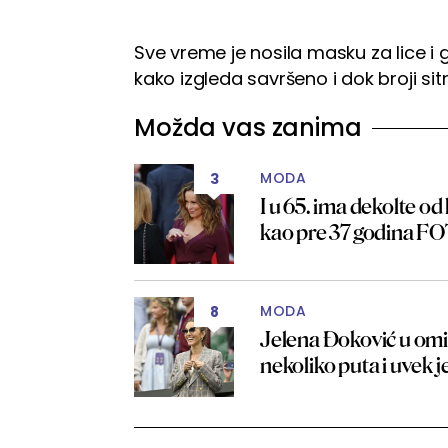
Sve vreme je nosila masku za lice i g
kako izgleda savršeno i dok broji si
Možda vas zanima
MODA
3
I u 65. ima dekolte od
kao pre 37 godina F
MODA
8
Jelena Đoković u omil
nekoliko puta i uvek 