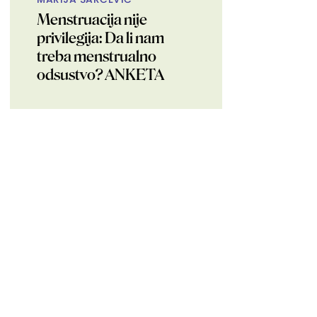
Menstruacija nije
privilegija: Da li nam
treba menstrualno
odsustvo? ANKETA