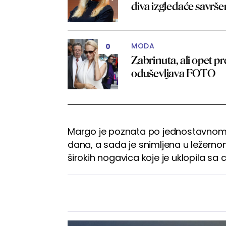
diva izgledaće savr
MODA
0
Zabrinuta, ali opet 
oduševljava FOTO
Margo je poznata po jednostavnom st
dana, a sada je snimljena u ležerno
širokih nogavica koje je uklopila 