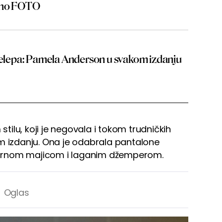
šeno FOTO
prelepa: Pamela Anderson u svakom izdanju
ilu, koji je negovala i tokom trudničkih
m izdanju. Ona je odabrala pantalone
sa crnom majicom i laganim džemperom.