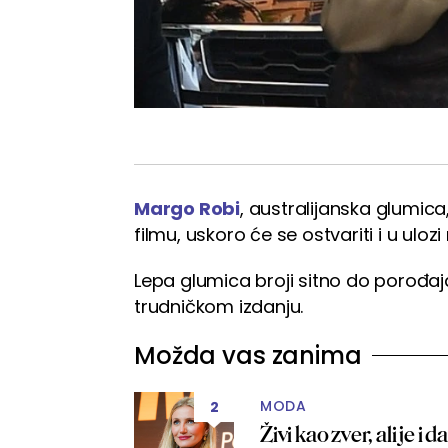
Margo Robi
, australijanska glumica
filmu, uskoro će se ostvariti i u ulozi
Lepa glumica broji sitno do porođaja
trudničkom izdanju.
Možda vas zanima
MODA
2
Živi kao zver, ali je i