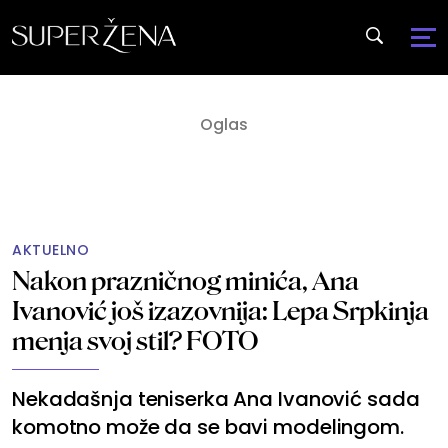
AKTUELNO
Nakon prazničnog minića, Ana
Ivanović još izazovnija: Lepa Srpkinja
menja svoj stil? FOTO
Nekadašnja teniserka Ana Ivanović sada
komotno može da se bavi modelingom.