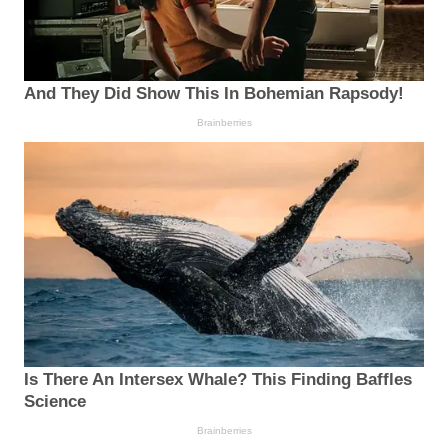
And They Did Show This In Bohemian Rapsody!
Brainberries
Is There An Intersex Whale? This Finding Baffles
Science
Brainberries