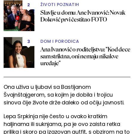
ŽIVOTI POZNATIH
2
Slavlje u domu Ane Ivanović: Novak
Đoković prvi čestitao FOTO
DOM I PORODICA
3
Ana Ivanović o roditeljstvu: "Kod dece
sam striktna, oni nemaju nikakve
uređaje"
Ona uživa u ljubavi sa Bastijanom
Švajnštajgerom, sa kojim je dobila i trojicu
sinova čije živote drže daleko od očiju javnosti.
Lepa Srpkinja nije često u ovako kratkim
haljinama ili suknjama, pa je ovo zaista retka
prilika i skoro pa izazovan autfit, s obzirom na to