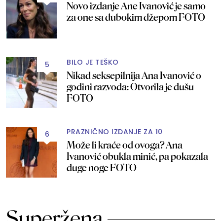
Novo izdanje Ane Ivanović je samo
za one sa dubokim džepom FOTO
BILO JE TEŠKO
5
Nikad seksepilnija Ana Ivanović o
godini razvoda: Otvorila je dušu
FOTO
PRAZNIČNO IZDANJE ZA 10
6
Može li kraće od ovoga? Ana
Ivanović obukla minić, pa pokazala
duge noge FOTO
Superžena