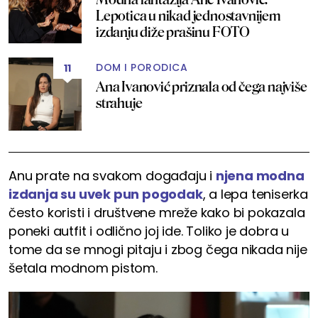
Lepotica u nikad jednostavnijem
izdanju diže prašinu FOTO
DOM I PORODICA
11
Ana Ivanović priznala od čega najviše
strahuje
Anu prate na svakom događaju i
njena modna
izdanja su uvek pun pogodak
, a lepa teniserka
često koristi i društvene mreže kako bi pokazala
poneki autfit i odlično joj ide. Toliko je dobra u
tome da se mnogi pitaju i zbog čega nikada nije
šetala modnom pistom.