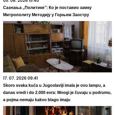
05. 08. 2026 15:45
Сазнања „Политике”: Ко је поставио замку
Митрополиту Методију у Горњем Заостру
17. 07. 2026 09:41
Skoro svaka kuća u Jugoslaviji imala je ovu lampu, a
danas vredi i do 2.000 evra: Mnogi je čuvaju u podrumu,
a pojma nemaju kakvo blago imaju