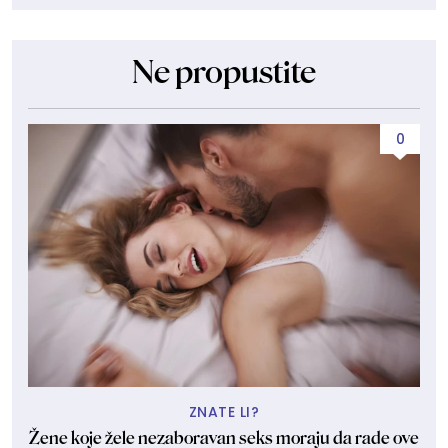
Ne propustite
0
ZNATE LI?
Žene koje žele nezaboravan seks moraju da rade ove
"U