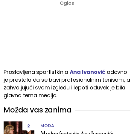
Proslavljena sportistkinja
Ana Ivanović
odavno
je prestala da se bavi profesionalnim tenisom, a
zahvaljujući svom izgledu i lepoti oduvek je bila
glavna tema medija.
Možda vas zanima
MODA
2
Modna fantazija Ane Ivanović: