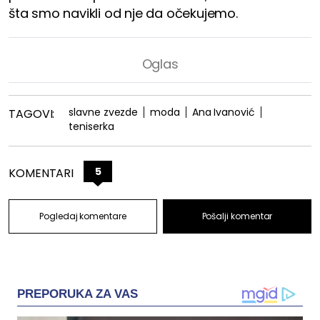
šta smo navikli od nje da očekujemo.
slavne zvezde
moda
Ana Ivanović
TAGOVI:
teniserka
5
KOMENTARI
Pogledaj komentare
Pošalji komentar
PREPORUKA ZA VAS