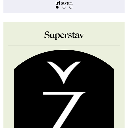
tri stvari
Superstav