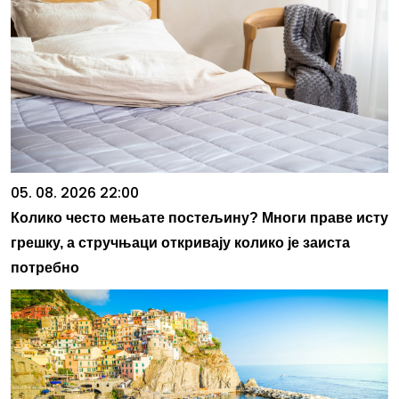
05. 08. 2026 22:00
Колико често мењате постељину? Многи праве исту
грешку, а стручњаци откривају колико је заиста
потребно