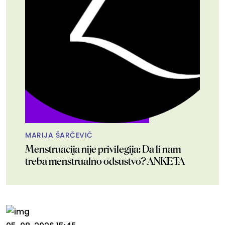
MARIJA ŠARČEVIĆ
Menstruacija nije privilegija: Da li nam
treba menstrualno odsustvo? ANKETA