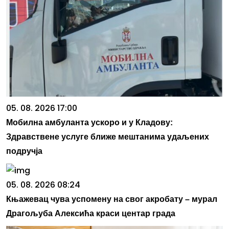
05. 08. 2026 17:00
Мобилна амбуланта ускоро и у Кладову:
Здравствене услуге ближе мештанима удаљених
подручја
05. 08. 2026 08:24
Књажевац чува успомену на свог акробату – мурал
Драгoљуба Алексића краси центар града