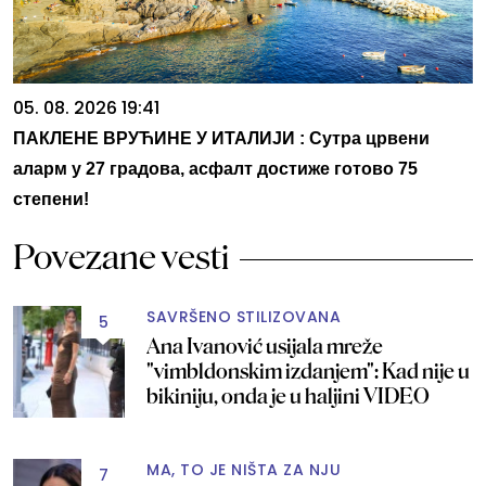
05. 08. 2026 19:41
ПАКЛЕНЕ ВРУЋИНЕ У ИТАЛИЈИ : Сутра црвени
аларм у 27 градова, асфалт достиже готово 75
степени!
Povezane vesti
SAVRŠENO STILIZOVANA
5
Ana Ivanović usijala mreže
"vimbldonskim izdanjem": Kad nije u
bikiniju, onda je u haljini VIDEO
MA, TO JE NIŠTA ZA NJU
7