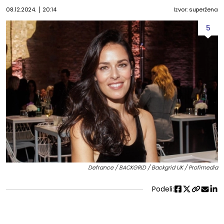
08.12.2024.
20:14
Izvor: superžena
5
Defrance / BACKGRID / Backgrid UK / Profimedia
Podeli: