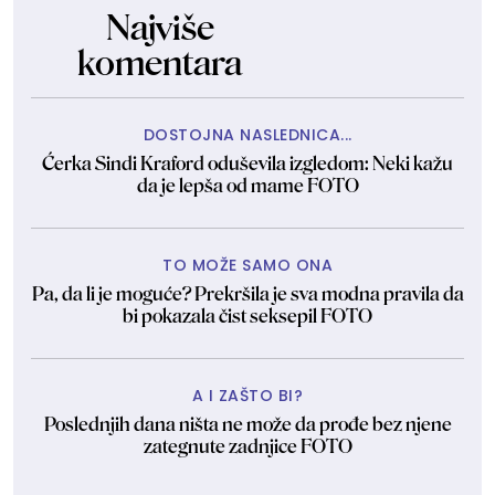
Najviše
komentara
DOSTOJNA NASLEDNICA...
Ćerka Sindi Kraford oduševila izgledom: Neki kažu
da je lepša od mame FOTO
TO MOŽE SAMO ONA
Pa, da li je moguće? Prekršila je sva modna pravila da
bi pokazala čist seksepil FOTO
A I ZAŠTO BI?
Poslednjih dana ništa ne može da prođe bez njene
zategnute zadnjice FOTO