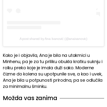
A post shared by Ana Ivanović (@anaivanovic)
Kako je i objavila, Ana je bila na utakmici u
Minhenu, pa je za tu priliku obukla kratku suknju i
rolku preko koje je imala duži sako. Moderne
čizme do kolena su upotpunile sve, a kao i uvek,
Ana je bila u potpunosti prirodna, pa se odlučila
za minimalnu šminku.
Možda vas zanima