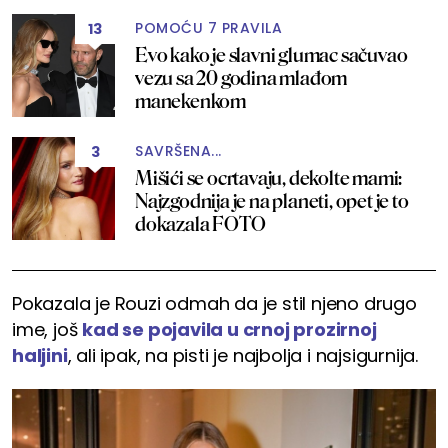
POMOĆU 7 PRAVILA
13
Evo kako je slavni glumac sačuvao
vezu sa 20 godina mlađom
manekenkom
SAVRŠENA...
3
Mišići se ocrtavaju, dekolte mami:
Najzgodnija je na planeti, opet je to
dokazala FOTO
Pokazala je Rouzi odmah da je stil njeno drugo
ime, još
kad se pojavila u crnoj
prozirnoj
haljini
, ali ipak, na pisti je najbolja i najsigurnija.