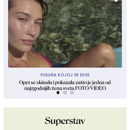
FIGURA KOJOJ SE DIVE
Opet se skinula i pokazala zašto je jedna od
Dže
najzgodnijih žena sveta FOTO/VIDEO
Superstav