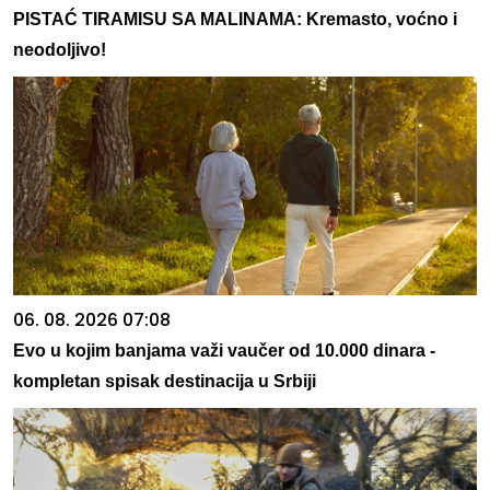
PISTAĆ TIRAMISU SA MALINAMA: Kremasto, voćno i
neodoljivo!
06. 08. 2026 07:08
Evo u kojim banjama važi vaučer od 10.000 dinara -
kompletan spisak destinacija u Srbiji