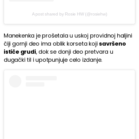
A post shared by Rosie HW (@rosiehw)
Manekenka je prošetala u uskoj providnoj haljini
čiji gornji deo ima oblik korseta koji
savršeno
ističe grudi
, dok se donji deo pretvara u
dugački til i upotpunjuje celo izdanje.