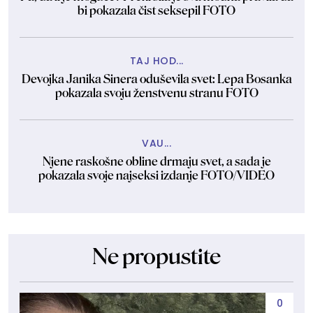
bi pokazala čist seksepil FOTO
TAJ HOD...
Devojka Janika Sinera oduševila svet: Lepa Bosanka
pokazala svoju ženstvenu stranu FOTO
VAU...
Njene raskošne obline drmaju svet, a sada je
pokazala svoje najseksi izdanje FOTO/VIDEO
Ne propustite
0