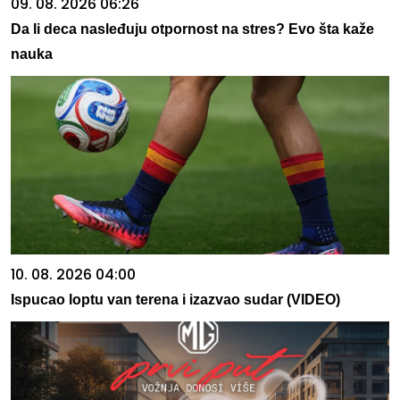
09. 08. 2026 06:26
Da li deca nasleđuju otpornost na stres? Evo šta kaže
nauka
10. 08. 2026 04:00
Ispucao loptu van terena i izazvao sudar (VIDEO)