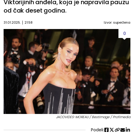
Viktorijinih anđela, koja je napravila pauzu
od čak deset godina.
31.01.2025.
21:58
Izvor: superžena
0
JACOVIDES-MOREAU / Bestimage / Profimedia
Podeli: