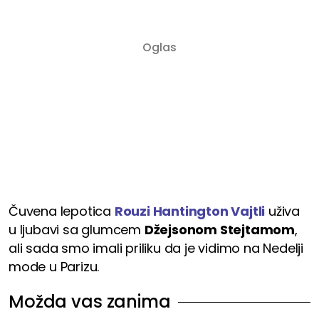
Čuvena lepotica
Rouzi Hantington Vajtli
uživa
u ljubavi sa glumcem
Džejsonom Stejtamom
,
ali sada smo imali priliku da je vidimo na Nedelji
mode u Parizu.
Možda vas zanima