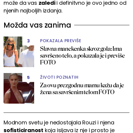
može da vas
zaledi
i definitvno je ovo jedno od
njenih najboljih izdanja.
Možda vas zanima
POKAZALA PREVIŠE
3
Slavna manekenka skroz gola: Ima
savršeno telo, a pokazala je i previše
FOTO
ŽIVOTI POZNATIH
5
Za ovu prezgodnu mamu kažu da je
žena sa savršenim telom FOTO
Modnom svetu je nedostajala Rouzi i njena
sofisticiranost
koja isijava iz nje i prosto je