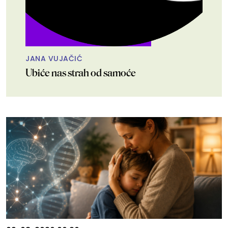
JANA VUJAČIĆ
Ubiće nas strah od samoće