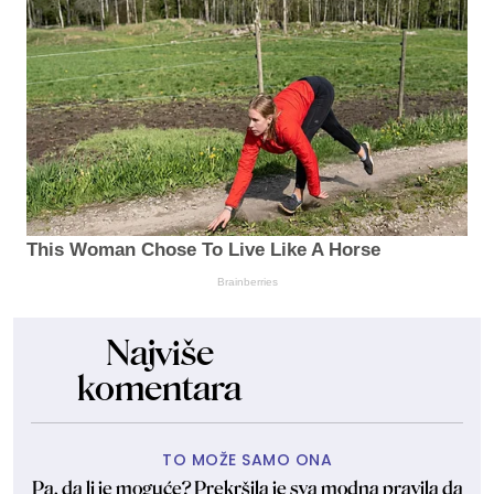
This Woman Chose To Live Like A Horse
Brainberries
Najviše
komentara
TO MOŽE SAMO ONA
Pa, da li je moguće? Prekršila je sva modna pravila da