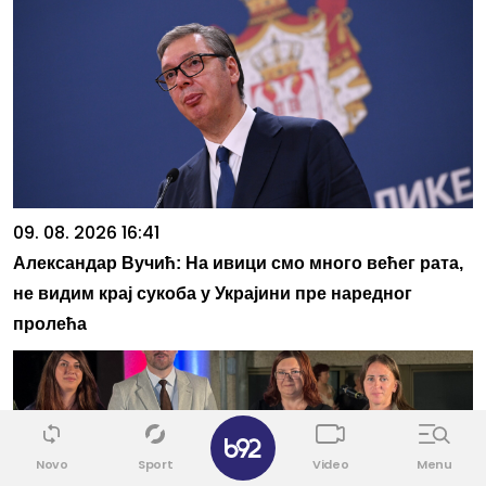
09. 08. 2026 16:41
Александар Вучић: На ивици смо много већег рата,
не видим крај сукоба у Украјини пре наредног
пролећа
✕
Novo
Sport
Video
Menu