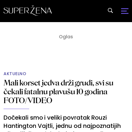
AKTUELNO
Mali korset jedva drži grudi, svi su
čekali fatalnu plavušu 10 godina
FOTO/VIDEO
Dočekali smo i veliki povratak Rouzi
Hantington Vajtli, jednu od najpoznatijih