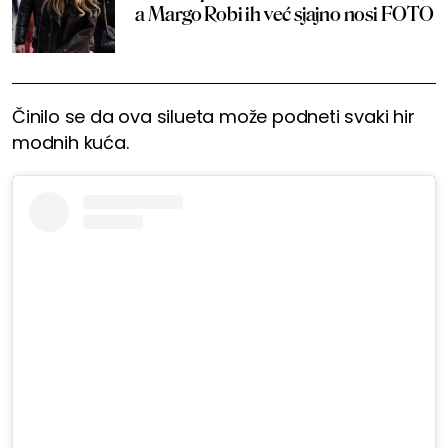
a Margo Robi ih već sjajno nosi FOTO
Činilo se da ova silueta može podneti svaki hir
modnih kuća.