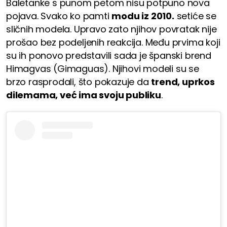
Baletanke s punom petom nisu potpuno nova
pojava. Svako ko pamti
modu iz 2010.
setiće se
sličnih modela. Upravo zato njihov povratak nije
prošao bez podeljenih reakcija. Među prvima koji
su ih ponovo predstavili sada je španski brend
Himagvas (Gimaguas). Njihovi modeli su se
brzo rasprodali, što pokazuje da
trend, uprkos
dilemama, već ima svoju publiku
.