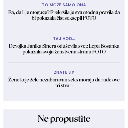
TO MOŽE SAMO ONA
Pa, da li je moguće? Prekršila je sva modna pravila da
bi pokazala čist seksepil FOTO
TAJ HOD...
Devojka Janika Sinera oduševila svet: Lepa Bosanka
pokazala svoju ženstvenu stranu FOTO
ZNATE LI?
Žene koje žele nezaboravan seks moraju da rade ove
tri stvari
Ne propustite