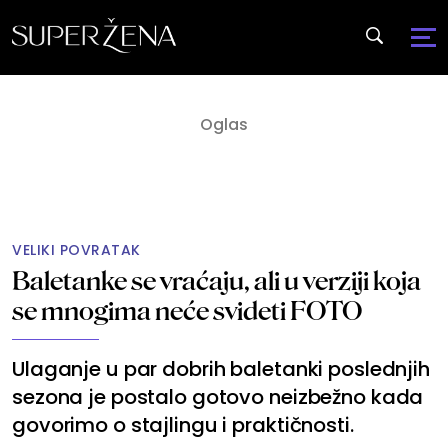
VELIKI POVRATAK
Baletanke se vraćaju, ali u verziji koja
se mnogima neće svideti FOTO
Ulaganje u par dobrih baletanki poslednjih
sezona je postalo gotovo neizbežno kada
govorimo o stajlingu i praktičnosti.