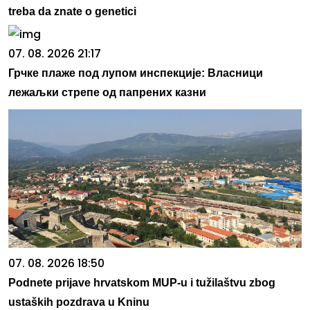
treba da znate o genetici
07. 08. 2026 21:17
Грчке плаже под лупом инспекције: Власници
лежаљки стрепе од папрених казни
07. 08. 2026 18:50
Podnete prijave hrvatskom MUP-u i tužilaštvu zbog
ustaških pozdrava u Kninu