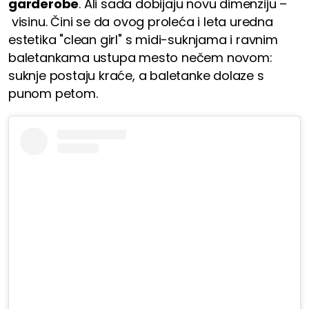
garderobe
. Ali sada dobijaju novu dimenziju –
visinu. Čini se da ovog proleća i leta uredna
estetika "clean girl" s midi-suknjama i ravnim
baletankama ustupa mesto nečem novom:
suknje postaju kraće, a baletanke dolaze s
punom petom.