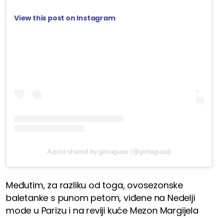
View this post on Instagram
A post shared by gimaguas (@gimaguas)
Međutim, za razliku od toga, ovosezonske
baletanke s punom petom, viđene na Nedelji
mode u Parizu i na reviji kuće Mezon Margijela