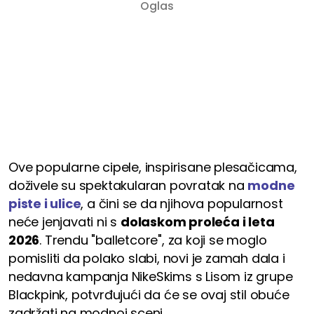
Ove popularne cipele, inspirisane plesačicama,
doživele su spektakularan povratak na
modne
piste i ulice
, a čini se da njihova popularnost
neće jenjavati ni s
dolaskom proleća i leta
2026
. Trendu "balletcore", za koji se moglo
pomisliti da polako slabi, novi je zamah dala i
nedavna kampanja NikeSkims s Lisom iz grupe
Blackpink, potvrđujući da će se ovaj stil obuće
zadržati na modnoj sceni.