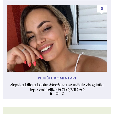
0
PLJUŠTE KOMENTARI
Srpska Dileta Leota: Mreže su se usijale zbog fotki
Sk
lepe voditeljke FOTO/VIDEO