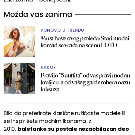
Možda vas zanima
PONOVO U TRENDU
Must-have ovog proleća: Stari modni
komad se vraća na scenu FOTO
KAKO?
Pravilo "5 autfita" od vas pravi modnu
kraljicu, a od vašeg garderobera oazu
luksuza
Bilo da preferirate klasične ružičaste modele ili
se inspirišete modnim ikonama iz
2010,
baletanke su postale nezaobilazan deo