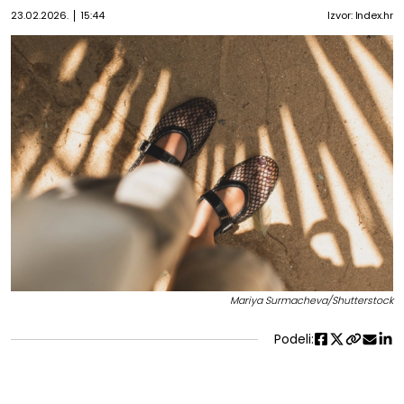
23.02.2026.
15:44
Izvor: Index.hr
Mariya Surmacheva/Shutterstock
Podeli: