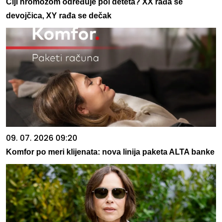
Čiji hromozom određuje pol deteta? XX rađa se
devojčica, XY rađa se dečak
09. 07. 2026 09:20
Komfor po meri klijenata: nova linija paketa ALTA banke