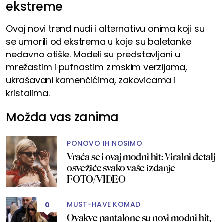
ekstreme
Ovaj novi trend nudi i alternativu onima koji su
se umorili od ekstrema u koje su baletanke
nedavno otišle. Modeli su predstavljani u
mrežastim i pufnastim zimskim verzijama,
ukrašavani kamenčićima, zakovicama i
kristalima.
Možda vas zanima
PONOVO IH NOSIMO
Vraća se i ovaj modni hit: Viralni detalj
osvežiće svako vaše izdanje
FOTO/VIDEO
MUST-HAVE KOMAD
0
Ovakve pantalone su novi modni hit,