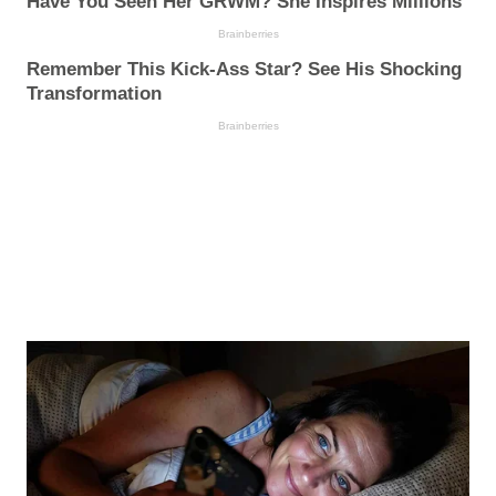
Have You Seen Her GRWM? She Inspires Millions
Brainberries
Remember This Kick-Ass Star? See His Shocking
Transformation
Brainberries