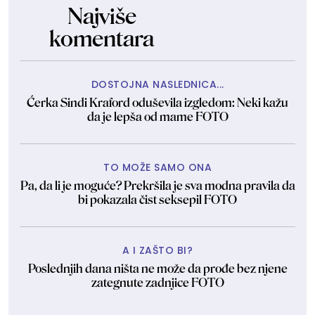
Najviše
komentara
DOSTOJNA NASLEDNICA...
Ćerka Sindi Kraford oduševila izgledom: Neki kažu
da je lepša od mame FOTO
TO MOŽE SAMO ONA
Pa, da li je moguće? Prekršila je sva modna pravila da
bi pokazala čist seksepil FOTO
A I ZAŠTO BI?
Poslednjih dana ništa ne može da prođe bez njene
zategnute zadnjice FOTO