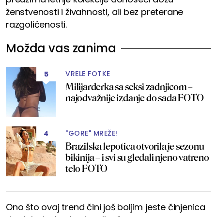
ženstvenosti i živahnosti, ali bez preterane
razgolićenosti.
Možda vas zanima
VRELE FOTKE
5
Milijarderka sa seksi zadnjicom –
najodvažnije izdanje do sada FOTO
"GORE" MREŽE!
4
Brazilska lepotica otvorila je sezonu
bikinija – i svi su gledali njeno vatreno
telo FOTO
Ono što ovaj trend čini još boljim jeste činjenica