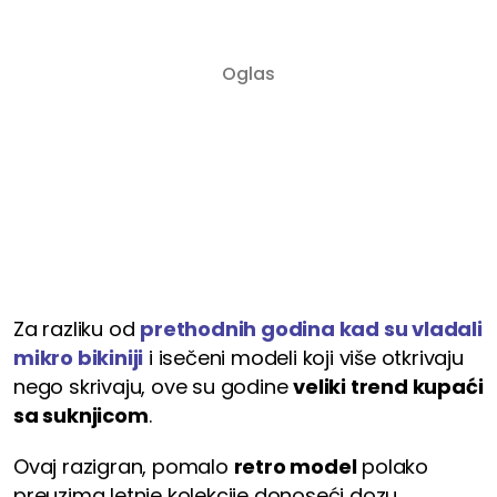
Za razliku od
prethodnih godina kad su vladali
mikro bikiniji
i isečeni modeli koji više otkrivaju
nego skrivaju, ove su godine
veliki trend kupaći
sa suknjicom
.
Ovaj razigran, pomalo
retro model
polako
preuzima letnje kolekcije donoseći dozu