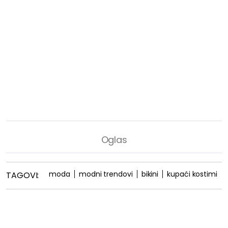
moda
modni trendovi
bikini
kupaći kostimi
TAGOVI: