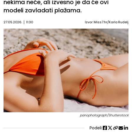
nekima neće, ali izvesno je da će ovi
modeli zavladati plažama.
27.05.2026.
11:30
Izvor: Miss7.hr/Karla Rudelj
panophotograph/Shutterstock
Podeli: