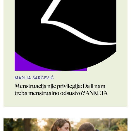
MARIJA ŠARČEVIĆ
Menstruacija nije privilegija: Da li nam
treba menstrualno odsustvo? ANKETA