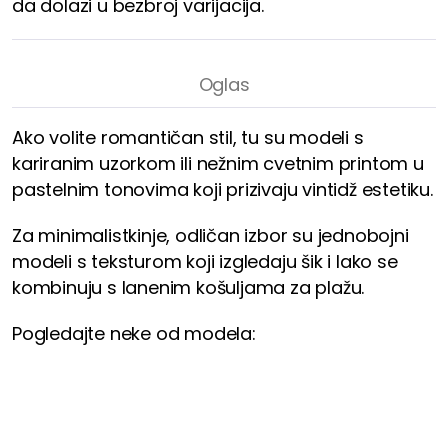
da dolazi u bezbroj varijacija.
Ako volite romantičan stil, tu su modeli s
kariranim uzorkom ili nežnim cvetnim printom u
pastelnim tonovima koji prizivaju vintidž estetiku.
Za minimalistkinje, odličan izbor su jednobojni
modeli s teksturom koji izgledaju šik i lako se
kombinuju s lanenim košuljama za plažu.
Pogledajte neke od modela: