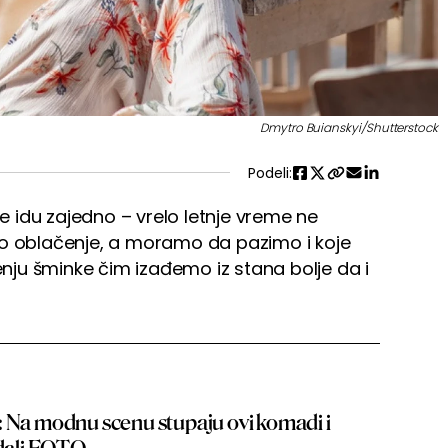
Dmytro Buianskyi/Shutterstock
Podeli:
 idu zajedno – vrelo letnje vreme ne
to oblačenje, a moramo da pazimo i koje
jenju šminke čim izađemo iz stana bolje da i
: Na modnu scenu stupaju ovi komadi i