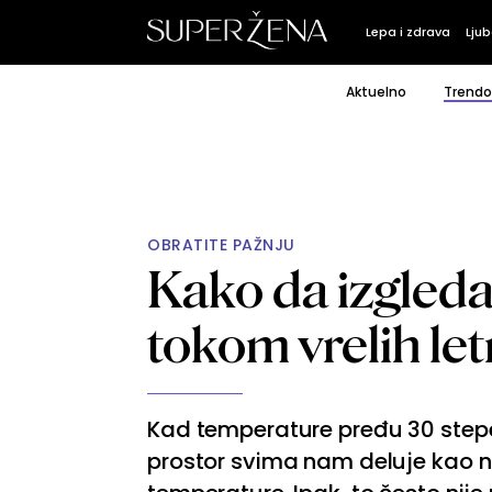
Lepa i zdrava
Ljub
Aktuelno
Trendo
OBRATITE PAŽNJU
Kako da izgledat
tokom vrelih le
Kad temperature pređu 30 stepen
prostor svima nam deluje kao n