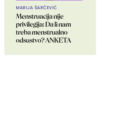
MARIJA ŠARČEVIĆ
Menstruacija nije
privilegija: Da li nam
treba menstrualno
odsustvo? ANKETA