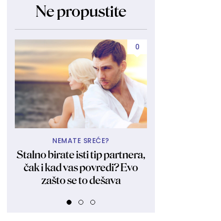
Ne propustite
0
NEMATE SREĆE?
A TU JE 
Stalno birate isti tip partnera,
Bila i ostala 
čak i kad vas povredi? Evo
Kraljica obl
zašto se to dešava
fotkama zagol
FOT