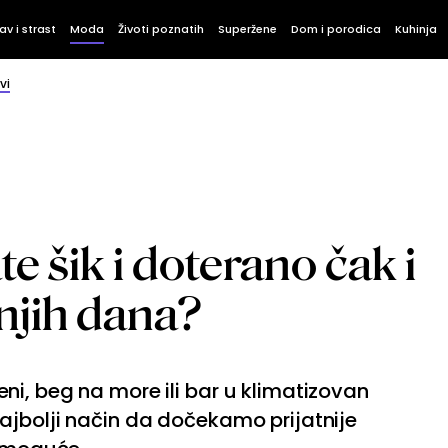
av i strast
Moda
Životi poznatih
Superžene
Dom i porodica
Kuhinja
vi
e šik i doterano čak i
tnjih dana?
i, beg na more ili bar u klimatizovan
ajbolji način da dočekamo prijatnije