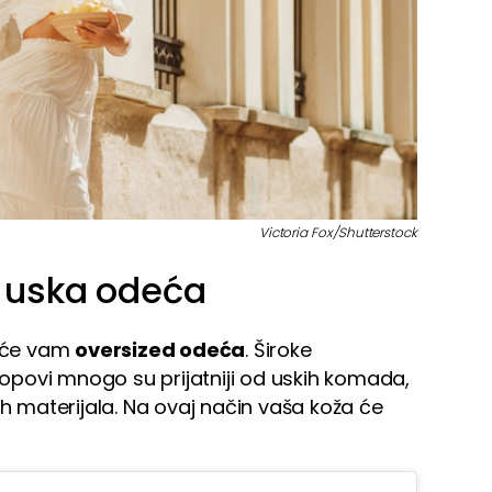
Victoria Fox/Shutterstock
 uska odeća
biće vam
oversized odeća
. Široke
 topovi mnogo su prijatniji od uskih komada,
ih materijala. Na ovaj način vaša koža će