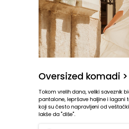
Oversized komadi >
Tokom vrelih dana, veliki saveznik 
pantalone, lepršave haljine i lagani
koji su često napravljeni od veštačk
lakše da "diše".