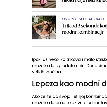
nikad bolje nisu izgl
OVO MORATE DA ZNATE
Trik od 3 sekunde koji 
modnu kombinaciju
Ipak, uz nekoliko trikova i malo stils
možete da izgledate chic. Donosimo
velikih vrućina.
Lepeza kao modni 
Ako želite da svojoj letnjoj kombinac
možete da uradite uz vrlo jednosta