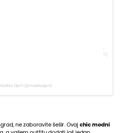
Matilda Djerf (@matildadjerf)
u grad, ne zaboravite šešir. Ovaj
chic modni
ca, a vašem outfitu dodati još jedan