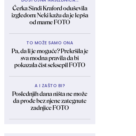
DOSTOJNA NASLEDNICA...
Ćerka Sindi Kraford oduševila
izgledom: Neki kažu da je lepša
od mame FOTO
TO MOŽE SAMO ONA
Pa, da li je moguće? Prekršila je
sva modna pravila da bi
pokazala čist seksepil FOTO
A I ZAŠTO BI?
Poslednjih dana ništa ne može
da prođe bez njene zategnute
zadnjice FOTO