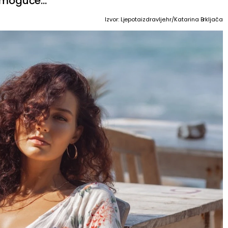
 moguće...
Izvor: Ljepotaizdravlje.hr/Katarina Brkljača