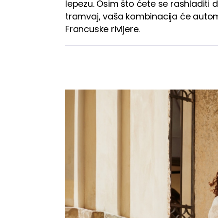
lepezu. Osim što ćete se rashladiti d
tramvaj, vaša kombinacija će automat
Francuske rivijere.