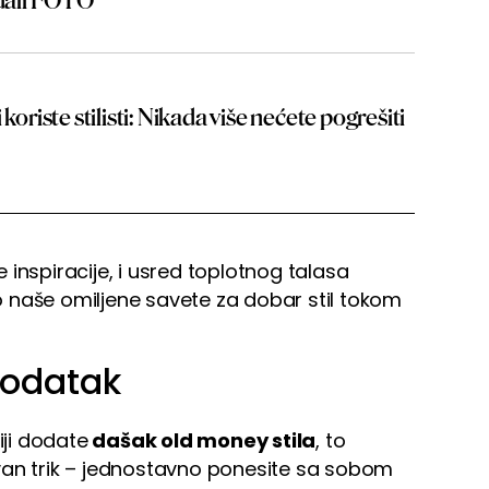
edali FOTO
koriste stilisti: Nikada više nećete pogrešiti
ke inspiracije, i usred toplotnog talasa
 naše omiljene savete za dobar stil tokom
dodatak
iji dodate
dašak old money stila
, to
van trik – jednostavno ponesite sa sobom