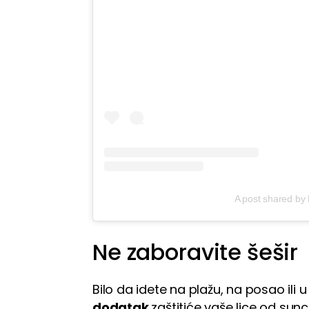
A post shared by 
Ne zaboravite šešir
Bilo da idete na plažu, na posao ili 
dodatak
zaštitiće vaše lice od sun