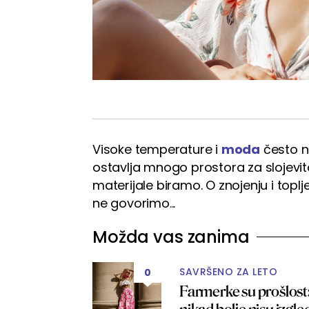
Visoke temperature i
moda
često ne
ostavlja mnogo prostora za slojevi
materijale biramo. O znojenju i topl
ne govorimo...
Možda vas zanima
SAVRŠENO ZA LETO
0
Farmerke su prošlost