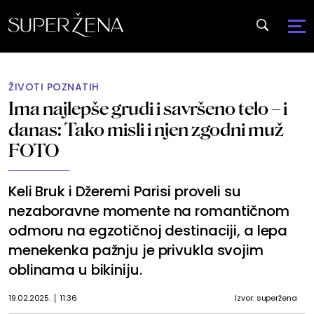
ŽIVOTI POZNATIH
Ima najlepše grudi i savršeno telo – i
danas: Tako misli i njen zgodni muž
FOTO
Keli Bruk i Džeremi Parisi proveli su
nezaboravne momente na romantičnom
odmoru na egzotičnoj destinaciji, a lepa
menekenka pažnju je privukla svojim
oblinama u bikiniju.
19.02.2025.
11:36
Izvor: superžena