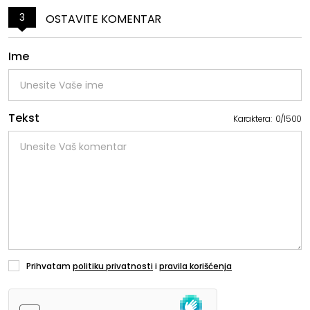
3
OSTAVITE KOMENTAR
Ime
Tekst
Karaktera:
0
/
1500
Prihvatam
politiku privatnosti
i
pravila korišćenja