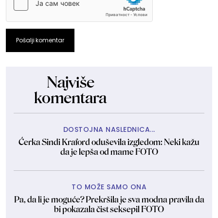
Pošalji komentar
Najviše
komentara
DOSTOJNA NASLEDNICA...
Ćerka Sindi Kraford oduševila izgledom: Neki kažu
da je lepša od mame FOTO
TO MOŽE SAMO ONA
Pa, da li je moguće? Prekršila je sva modna pravila da
bi pokazala čist seksepil FOTO