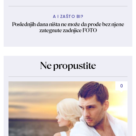
A I ZAŠTO BI?
Poslednjih dana ništa ne može da prođe bez njene
zategnute zadnjice FOTO
Ne propustite
0