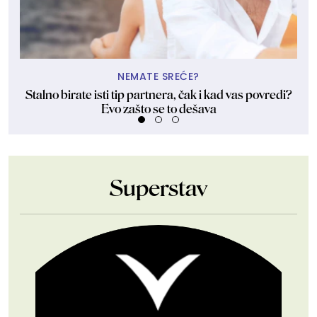
NEMATE SREĆE?
Stalno birate isti tip partnera, čak i kad vas povredi?
Evo zašto se to dešava
Superstav