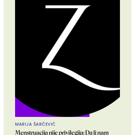
MARIJA ŠARČEVIĆ
Menstruacija nije privilegija: Da li nam