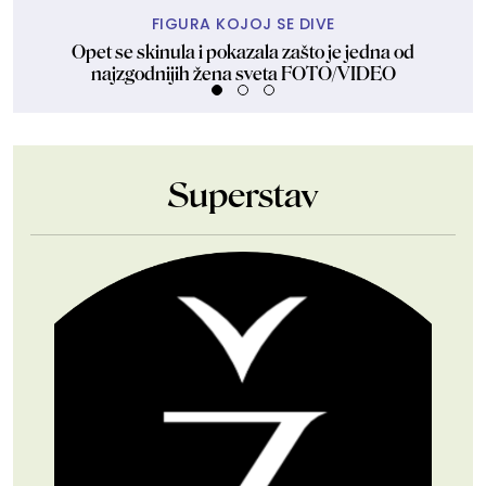
FIGURA KOJOJ SE DIVE
Opet se skinula i pokazala zašto je jedna od
najzgodnijih žena sveta FOTO/VIDEO
Superstav