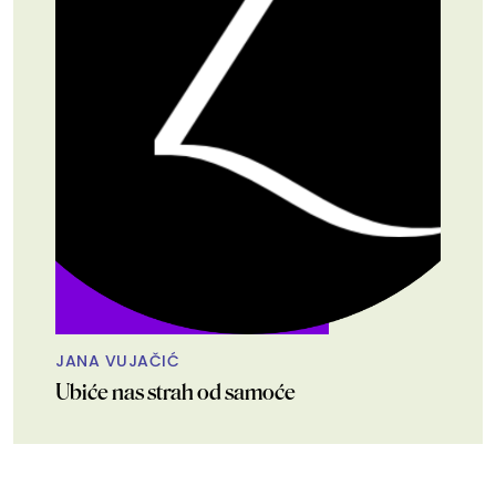
JANA VUJAČIĆ
Ubiće nas strah od samoće