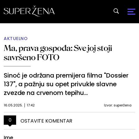
AKTUELNO
Ma, prava gospođa: Sve joj stoji
savršeno FOTO
Sinoć je održana premijera filma "Dossier
137", a pažnju su opet privukle slavne
zvezde na crvenom tepihu...
16.05.2025.
17:42
Izvor: superžena
0
OSTAVITE KOMENTAR
Ime