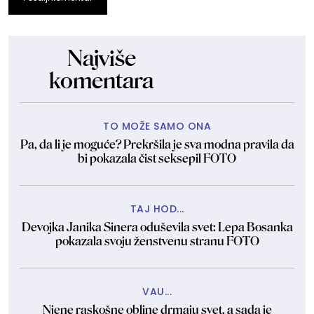
Najviše
komentara
TO MOŽE SAMO ONA
Pa, da li je moguće? Prekršila je sva modna pravila da
bi pokazala čist seksepil FOTO
TAJ HOD...
Devojka Janika Sinera oduševila svet: Lepa Bosanka
pokazala svoju ženstvenu stranu FOTO
VAU...
Njene raskošne obline drmaju svet, a sada je