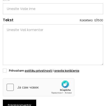
Tekst
Karaktera:
0
/
1500
Prihvatam
politiku privatnosti
i
pravila korišćenja
Pošalji komentar